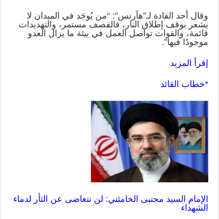
وقال أحد القادة لـ”هآرتس”: “من يُوجَد في الميدان لا
يشعر بوقف إطلاق النار، فالقصف مستمر، والتهديدات
قائمة، والقوات تواصل العمل في بيئة ما يزال العدو
موجودًا فيها”.
إقرأ المزيد
*خطاب القائد
الإمام السيد مجتبى الخامئني: لن نتغاضى عن الثأر لدماء
الشهداء