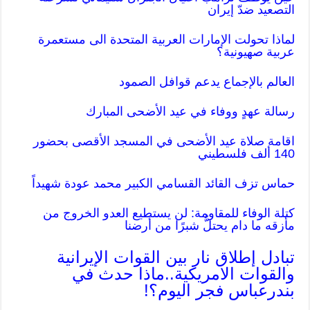
التصعيد ضدّ إيران
لماذا تحولت الإمارات العربية المتحدة الى مستعمرة
عربية صهيونية؟
العالم بالإجماع يدعم قوافل الصمود
رسالة عهدٍ ووفاء في عيد الأضحى المبارك
اقامة صلاة عيد الأضحى في المسجد الأقصى بحضور
140 ألف فلسطيني
حماس تزف القائد القسامي الكبير محمد عودة شهيداً
كتلة الوفاء للمقاومة: لن يستطيع العدو الخروج من
مأزقه ما دام يحتلُّ شبرًا من أرضنا
تبادل إطلاق نار بين القوات الإيرانية
والقوات الامريكية..ماذا حدث في
بندرعباس فجر اليوم؟!