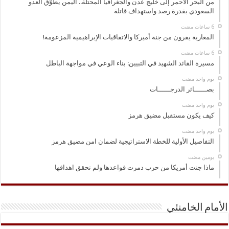
من البحر الأحمر إلى خليج عدن والجغرافيا المحتلة.. اليمن يطوّق العدو
السعودي بقدرة رصد واستهداف قاتلة
المغاربة يفرون من جنة أميركا والاتفاقيات الإبراهيمية المزعومة!
مسيرة القائد الشهيد في التبيين: بناء الوعي في مواجهة الباطل
‏يوم واحد مضت
بصــــــائر الدرجــــــات
‏يوم واحد مضت
كيف يكون مستقبل مضيق هرمز
‏يوم واحد مضت
التفاصيل الأولية للخطة الاستراتيجية لضمان امن مضيق هرمز
‏يومين مضت
ماذا جنت أمريكا من حرب دمرت قواعدها ولم تحقق اهدافها
الأمام الخامنئي