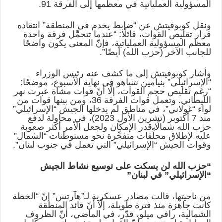
المسؤولية العملياتية في معظمها إلى الفرقة 91.
ونقل كوبوفيتش عن “ضابط يخدم في المنطقة” انتقاده
قرار تقليص القوات، قائلًا: “عندما تتحمَّل فرقة واحدة
معظم المسؤولية العملياتية، فإنّ المعنى يكون واضحًا
للجانب الآخر (حزب الله) أيضًا”.
وأشار كوبوفيتش إلى ما كشف عنه رئيس الوزراء
“الإسرائيلي” بنيامين نتنياهو في نهاية الأسبوع، موضحًا:
“رغم تقليص حجم القوات، إلّا أنّ قوات مشاة عبرت نهر
الليطاني. وتعمل قوات الفرقة 36، ومن بينها قوات من
لواء “غولاني”، في مناطق لم يدخلها الجيش “الإسرائيلي”
منذ 7 أكتوبر (تشرين الأول 2023)، في محاولة لدفع
حزب الله شمالًا قدر الإمكان ولجعل الأمر أكثر صعوبة
عليه لإطلاق محلِّقات متفجِّرة نحو مستوطنات “الشمال”
وقوات الجيش “الإسرائيلي” التي تعمل في جنوب لبنان”.
“حزب الله لن يسكت على توسيع نشاط الجيش
“الإسرائيلي” في لبنان”
من ناحيتها، قالت مصادر عسكرية لـ”هآرتس” إنّ “الخطة
كانت جاهزة منذ فترة طويلة، إلّا أنّ قائد المنطقة
الشمالية، رافي ميلو، قدّر، في الماضي، أنّ الظروف