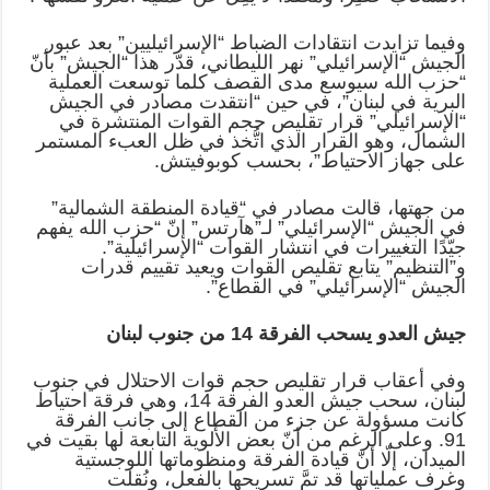
وفيما تزايدت انتقادات الضباط “الإسرائيليين” بعد عبور
الجيش “الإسرائيلي” نهر الليطاني، قدّر هذا “الجيش” بأنّ
“حزب الله سيوسع مدى القصف كلما توسعت العملية
البرية في لبنان”، في حين “انتقدت مصادر في الجيش
“الإسرائيلي” قرار تقليص حجم القوات المنتشرة في
الشمال، وهو القرار الذي اتُّخذ في ظل العبء المستمر
على جهاز الاحتياط”، بحسب كوبوفيتش.
من جهتها، قالت مصادر في “قيادة المنطقة الشمالية”
في الجيش “الإسرائيلي” لـ”هآرتس” إنّ “حزب الله يفهم
جيّدًا التغييرات في انتشار القوات “الإسرائيلية”.
و”التنظيم” يتابع تقليص القوات ويعيد تقييم قدرات
الجيش “الإسرائيلي” في القطاع”.
جيش العدو يسحب الفرقة 14 من جنوب لبنان
وفي أعقاب قرار تقليص حجم قوات الاحتلال في جنوب
لبنان، سحب جيش العدو الفرقة 14، وهي فرقة احتياط
كانت مسؤولة عن جزء من القطاع إلى جانب الفرقة
91. وعلى الرغم من أنّ بعض الألوية التابعة لها بقيت في
الميدان، إلّا أنّ قيادة الفرقة ومنظوماتها اللوجستية
وغرف عملياتها قد تمَّ تسريحها بالفعل، ونُقلت