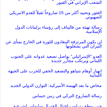
الشعب الإيراني في القبور
العثور وتحييد أكثر من 15 صاروخاً ثقيلاً للعدو الامريكي
الصهيوني
رسالة تهنئة من قاليباف إلى رؤساء برلمانات الدول
الإسلامية
لن يكون المرتزقة المعادون للثورة في الخارج بمنأى عن
النيران التي يشعلونها
العدو “الإسرائيلي” يواصل تصعيد عدوانه على الجنوب
اللبناني ويرتكب مجازر جديدة
انهيار أوهام نتنياهو والتصعيد الخفي للحرب على الجبهة
اللبنانية
مخاض ما بعد الهيمنة الأميركية: التوازن الدولي الجديد
رسالة الصاروخ التركي في زمن حساس
حين يوظف ترامب اغتيال الجنرال سليماني لشرعنة