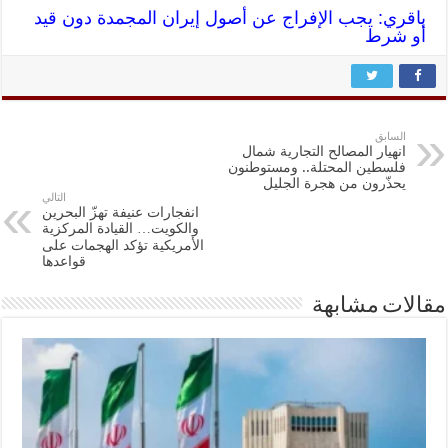
باقري: يجب الإفراج عن أصول إيران المجمدة دون قيد
أو شرط
السابق
انهيار المصالح التجارية شمال
فلسطين المحتلة.. ومستوطنون
يحذّرون من هجرة الجليل
التالي
انفجارات عنيفة تهزّ البحرين
والكويت… القيادة المركزية
الأمريكية تؤكد الهجمات على
قواعدها
مقالات مشابهة