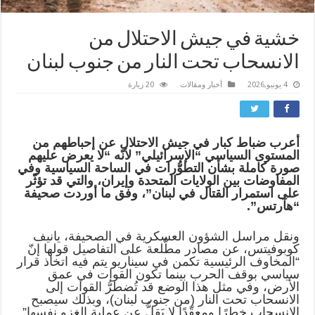
خشية في جيش الاحتلال من
الانسحاب تحت النار من جنوب لبنان
4 يونيو,2026
أخبار ومقالات
20 زيارة
أعرب ضباط كبار في جيش الاحتلال عن إحباطهم من
المستوى السياسي “الإسرائيلي” لأنّه “لا يعرض عليهم
صورة كاملة بشأن التطوُّرات في الساحة السياسية وفي
المفاوضات بين الولايات المتحدة وإيران، والتي قد تؤثّر
على استمرار القتال في لبنان”، وفق ما أوردت صحيفة
“هآرتس”.
ونقل مراسل الشؤون العسكرية في الصحيفة، يانيف
كوبوفيتس، عن مصادر مطَّلعة على التفاصيل قولها إنّ
“المخاوف الرئيسية تكمن في سيناريو يتم فيه اتخاذ قرار
سياسي بوقف الحرب بينما تكون القوات في عمق
الأرض، وفي مثل هذا الوضع قد تُضطرُّ القوات إلى
الانسحاب تحت النار (من جنوب لبنان)، وبذلك سيصبح
الانسحاب خطِرًا ومعقّدًا لا يَقِلُّ عن عملية الغزو نفسها”.