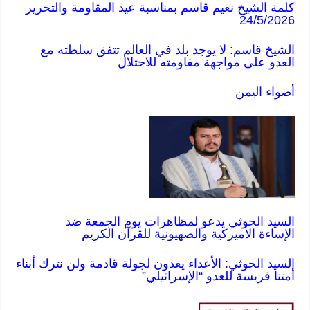
كلمة الشيخ نعيم قاسم بمناسبة عيد المقاومة والتحرير
24/5/2026
الشيخ قاسم: لا يوجد بلد في العالم تتفق سلطته مع
العدو على مواجهة مقاومته للاحتلال
أضواء اليمن
السيد الحوثي يدعو لمظاهرات يوم الجمعة ضد
الإساءة الأميركية والصهيونية للقرآن الكريم
السيد الحوثي: الأعداء يعدون لجولة قادمة ولن نترك أبناء
أمتنا فريسة للعدو “الإسرائيلي”