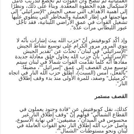
العملياتية لم تنضج وأنّ القوات لم تخضع لتدريب كامل
لاستكمال هذه الخطوة المعقَّدة. وبناءً على ذلك، ونظرًا
إلى أهمية الأهداف التي سعى الجيش “الإسرائيلي” إلى
مهاجمتها في إطار العملية والمخاطر التي ينطوي عليها
تشغيل القوات في عمق الأراضي اللبنانية، فقد تأجَّل
عبور الليطاني مرات عدَّة”.
وإذ أكّد كوبوفيتش أنّ “حزب الله يبث إشارات بأنّه لا
ينوي المرور مرور الكرام على توسيع نشاط الجيش
“الإسرائيلي” في لبنان”، تحدَّث عن “تقدير الجيش
“الإسرائيلي” بأنّ حزب الله يحاول خلق معادلة جديدة
مفادها أنّه كلما تقدَّمت القوات شمالًا في لبنان سيتم
توسيع مدى القصف إلى عمق “إسرائيل””، مضيفًا:
“بالفعل، أمس (السبت)، أطلق حزب الله النار في اتجاه
“كرميئيل” وصفد، للمرة الأولى منذ بدء وقف إطلاق
النار”.
القصف مستمر
كذلك، نقل كوبوفتيش عن “قادة وجنود يعملون في
القطاع الشمالي” قولهم إنّ “وقف إطلاق النار غير
محسوس في الميدان”، مضيفين: “في نهاية الأسبوع،
واصل حزب الله إطلاق النار نحو القوات العاملة في
لبنان ونحو مستوطنات “الشمال””.