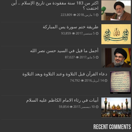
اكثر من 183 سنة مفقودة من تاريخ الإسلام .. أين
اختفت ؟
1 مارس,2018
223,809
طريقة ختم سورة يس المباركة
5 سبتمبر,2017
93,859
أجمل ما قيل في السيد حسن نصر الله
5 مايو,2017
87,027
دعاء القرآن قبل التلاوة وعند التلاوة وبعد التلاوة
14 أبريل,2016
74,792
أبيات في رثاء الامام الكاظم عليه السلام
10 ديسمبر,2017
59,854
Recent Comments