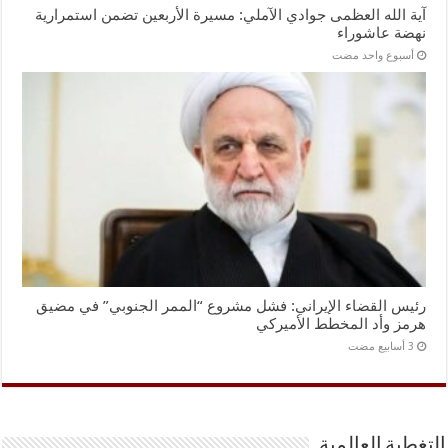
آية الله العظمى جوادي الآملي: مسيرة الأربعين تضمن استمرارية
نهضة عاشوراء
‏أسبوع واحد مضت
رئيس القضاء الإيراني: فشل مشروع “الممر الجنوبي” في مضيق
هرمز وأد المخطط الأميركي
التغطية العالمية