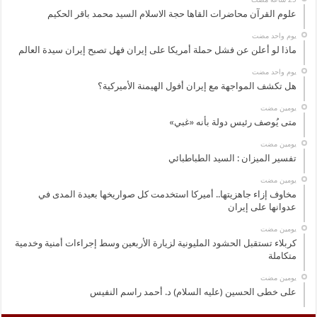
علوم القرآن محاضرات القاها حجة الاسلام السيد محمد باقر الحكيم
‏يوم واحد مضت
ماذا لو أعلن عن فشل حملة أمريكا على إيران فهل تصبح إيران سيدة العالم
‏يوم واحد مضت
هل تكشف المواجهة مع إيران أفول الهيمنة الأميركية؟
‏يومين مضت
متى يُوصف رئيس دولة بأنه «غبي»
‏يومين مضت
تفسير الميزان : السيد الطباطبائي
‏يومين مضت
مخاوف إزاء جاهزيتها.. أميركا استخدمت كل صواريخها بعيدة المدى في
عدوانها على إيران
‏يومين مضت
كربلاء تستقبل الحشود المليونية لزيارة الأربعين وسط إجراءات أمنية وخدمية
متكاملة
‏يومين مضت
على خطى الحسين (عليه السلام) د. أحمد راسم النفيس