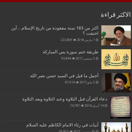
الاكثر قراءة
اكثر من 183 سنة مفقودة من تاريخ الإسلام .. أين
اختفت ؟
1 مارس,2018
223,809
طريقة ختم سورة يس المباركة
5 سبتمبر,2017
93,844
أجمل ما قيل في السيد حسن نصر الله
5 مايو,2017
87,016
دعاء القرآن قبل التلاوة وعند التلاوة وبعد التلاوة
14 أبريل,2016
74,787
أبيات في رثاء الامام الكاظم عليه السلام
10 ديسمبر,2017
59,852