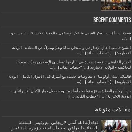
Recent Comments
قضية المرأة بين الفكر الغربي والفكر الإسلامي - الولاية الاخبارية: […] من نحن
[…]...
الشيخ قاسم: اتفاق الإطار في واشنطن مذلةٌ وعارٌ وتنازلٌ عن السيادة - الولاية
الاخبارية: […] *خطاب القائد […]...
الإمام الخامنئي شخصية فريدة في التاريخ السياسي الإسلامي وقدّم نموذجًا
للحاكمية - الولاية الاخبارية: […] *خطاب القائد […]...
قاليباف: لبنان أولويتنا.. لا مفاوضات جديدة مع أميركا قبل الالتزام الكامل - الولاية
الاخبارية: […] *خطاب القائد […]...
بين الركام والعطش.. غزة تواجه مأساة مزدوجة بفعل دمار الكيان الإسرائيلي -
الولاية الاخبارية: […] *خطاب القائد […]...
مقالات منوعة
لقاء آية الله آملي لاريجاني مع رئيس السلطة
القضائية العراقي يجب أن تُستعاد زمرة المنافقين