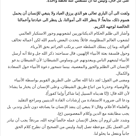
على كل حال، وليس لنا أن نستغني عنه لحظة واحدة.
ولفت الى أن الباري تعالى هو الذي يرزق العباد ولا ينبغي للإنسان أن يحمل
هموم ذلك، متابعاً: لا ينظر الله الى أموالنا، بل ينظر الى عبادتنا وأعمالنا
الخالصة لوجهه الكريم.
وأشار الى ظلم الحكام الديكتاتوريين لشعوبهم وجور الاستكبار العالمي
لشعوب العالم المظلومة، قائلاً: يتحدث البعض باسم الله لكن أعماله تخالف
أقواله، وما إن يمتلك السلطة حتى يرتكب الجرائم بحق الأبرياء.
وحول فلسفة بعثة الأنبياء الإلهيين، قال سماحته: ذكر الله جل وعلا أنه أرسل
الأنبياء ليتبعهم الناس ويبعدونهم عن وساوس الشيطان؛ لأن الشيطان يدعو
الإنسان الى الظلم والجور والمعصية، بينما تتمحور دعوة الأنبياء حول السعادة
والكمال.
ومضى في القول: لقد دلنا الله تعالى على الطريق القويم بواسطة الأنبياء
والأوصياء، وحذرنا من اتباع طريق الشيطان، وعلى الإنسان أن يختار ما يشاء؛
لأن الله قال: (إنّا هديناه السبيل إما شاكراً وإما كفوراً).
ودعا الى ضرورة الاستفادة من إرشادات القادة الدينيين ومراجع التقليد
والعلماء الأعلام، وقال: لا ينبغي إن ينفذ الإنسان ما يصادفه دون تأمل وتدبر، بل
يجب مطابقته مع الدين وكلام المعصومين (ع).
وشدد على لزوم أن يجعل الإنسان عمله خالصاً لوجه الله، مردفاً: يجب أن نبادر
الى العمل بكل موعظة تصل إلينا، وليس من الصحيح أن نطرح كلام الحق
جانباً ونفعل ما يحلو لنا.