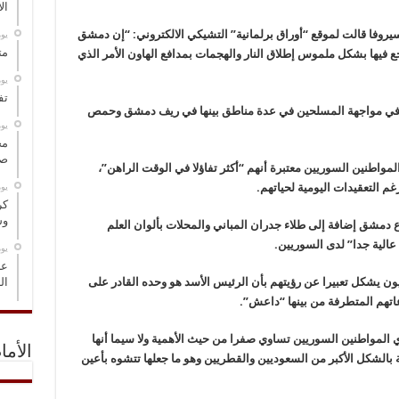
ال
وفا قالت لموقع “أوراق برلمانية” التشيكي الالكتروني: “إن دمشق
‏ي
مت
ع فيها بشكل ملموس إطلاق النار والهجمات بمدافع الهاون الأمر الذي
‏ي
تف
 في مواجهة المسلحين في عدة مناطق بينها في ريف دمشق وحمص
‏ي
مخ
صو
لمواطنين السوريين معتبرة أنهم “أكثر تفاؤلا في الوقت الراهن”،
‏ي
م التعقيدات اليومية لحياتهم.
كر
وس
دمشق إضافة إلى طلاء جدران المباني والمحلات بألوان العلم
عالية جدا” لدى السوريين.
‏ي
عل
ال
ون يشكل تعبيرا عن رؤيتهم بأن الرئيس الأسد هو وحده القادر على
اتهم المتطرفة من بينها “داعش”.
 المواطنين السوريين تساوي صفرا من حيث الأهمية ولا سيما أنها
الأما
 بالشكل الأكبر من السعوديين والقطريين وهو ما جعلها تتشوه بأعين