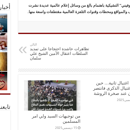
وفيني” التشيكية باهتمام بالغ من وسائل إعلام عالمية عديدة نشرت
أخبا
ف والمواقع ومحطات وقنوات التلفزة العالمية مقتطفات واسعة منها.
التالي
تظاهرات حاشدة احتجاجا على تمديد
السلطات اعتقال الأمين الشيخ علي
سلمان
اغتيال ثانية… حين
اغتيال الذكرى فانتصر
ن عند صخرة الروشة
تابعن
من توجيهات السيد ولي امر
المسلمين
15 ديسمبر,2025