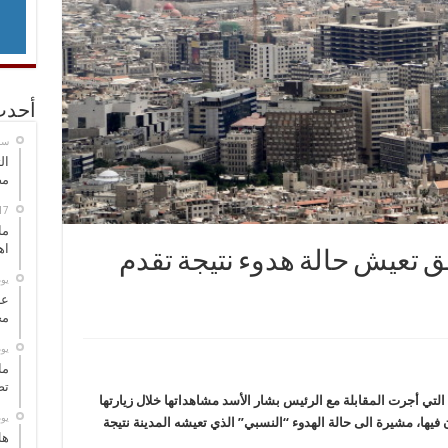
أحدث
‏س
ال
مض
ما
اه
ق تعيش حالة هدوء نتيجة تقدم
‏ي
عل
مح
‏ي
ما
تص
لتي أجرت المقابلة مع الرئيس بشار الأسد مشاهداتها خلال زيارتها
‏ي
فيها، مشيرة الى حالة الهدوء “النسبي” الذي تعيشه المدينة نتيجة
هل