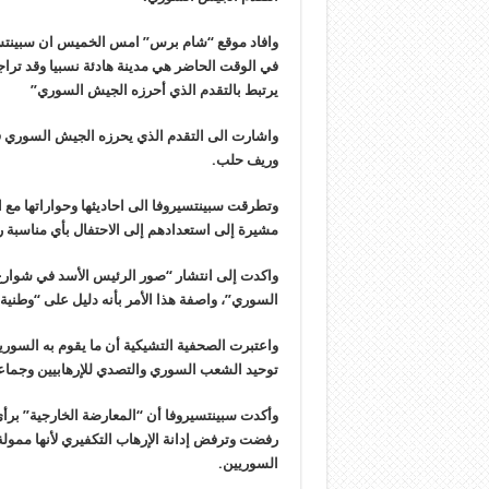
وافاد موقع “شام برس” امس الخميس ان سبينتسير
في الوقت الحاضر هي مدينة هادئة نسبيا وقد تراج
يرتبط بالتقدم الذي أحرزه الجيش السوري”
واشارت الى التقدم الذي يحرزه الجيش السوري
وريف حلب.
وتطرقت سبينتسيروفا الى احاديثها وحواراتها مع ا
مشيرة إلى استعدادهم إلى الاحتفال بأي مناسبة رغ
واكدت إلى انتشار “صور الرئيس الأسد في شوارع 
السوري”، واصفة هذا الأمر بأنه دليل على “وطنية 
واعتبرت الصحفية التشيكية أن ما يقوم به السوري
توحيد الشعب السوري والتصدي للإرهابيين وجماع
وأكدت سبينتسيروفا أن “المعارضة الخارجية” برأي
رفضت وترفض إدانة الإرهاب التكفيري لأنها ممولة
السوريين.