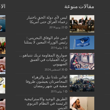
مقالات منوعة
الا
ليس لأي دولة الحق باختيار
زعماء العراق حتى أمريكا
23 يونيو,2014
امين عام الوفاق البحريني :
رئيس الوزراء المعين لا يمثلنا
3 يوليو,2014
صواريخ المقاومة تربك نتنياهو…
تزايد العمليات في العمق
الصهيوني
30 أغسطس,2024
اهالي بلدتا نبل والزهراء
المحاصرتان يعيشون ظروفا
صعبة في شهر رمضان
1 يوليو,2015
الطريق الوحيد والاستراتيجية
الرئيسة في النظام التربوي
الديني