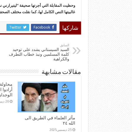
وحظيت المقابلة التي أجرتها صحيفة “ليتيرارني ن
غالبيتها النص الكامل لها، كما نقلت مختلف الصح
Twitter
Facebook
شاركها
السابق
السيد السيستاني يشدد على توحيد
كلمة المسلمين ونبذ خطاب التطرف
والكراهية
مقالات مشابهة
محاولة 
أرادوا 
الوجدا
20 ديسمبر,2025
مآثر العلماء في الطريق الى
الله ٢٤
25 ديسمبر,2025