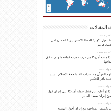
 المقالات
اعتين مضت
تفاصيل الأولية للخطة الاستراتيجية لضمان امن
يق هرمز
ذا جنت أمريكا من حرب دمرت قواعدها ولم تحقق
دافها
وم واحد مضت
وم القرآن محاضرات القاها حجة الاسلام السيد
مد باقر الحكيم
وم واحد مضت
ذا لو أعلن عن فشل حملة أمريكا على إيران فهل
بح إيران سيدة العالم
وم واحد مضت
 تكشف المواجهة مع إيران أفول الهيمنة