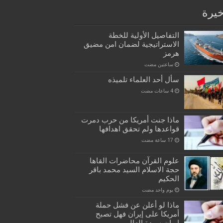
خيرة
التفاصيل الأولية للخطة
الاستراتيجية لضمان امن مضيق
هرمز
‏ساعتين مضت
سأل أحد العلماء تلميذه
ماذا جنت أمريكا من حرب دمرت
قواعدها ولم تحقق اهدافها
علوم القرآن محاضرات القاها
حجة الاسلام السيد محمد باقر
الحكيم
‏يوم واحد مضت
ماذا لو أعلن عن فشل حملة
أمريكا على إيران فهل تصبح
إيران سيدة العالم