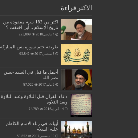
الاكثر قراءة
اكثر من 183 سنة مفقودة من
تاريخ الإسلام .. أين اختفت ؟
1 مارس,2018
223,809
طريقة ختم سورة يس المباركة
5 سبتمبر,2017
93,847
أجمل ما قيل في السيد حسن
نصر الله
5 مايو,2017
87,020
دعاء القرآن قبل التلاوة وعند التلاوة
وبعد التلاوة
14 أبريل,2016
74,789
أبيات في رثاء الامام الكاظم
عليه السلام
10 ديسمبر,2017
59,852