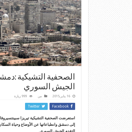
الصحفية التشيكية :دمش
الجيش السوري
16 يناير,2015
من
999 زيارة
Twitter
Facebook
استعرضت الصحفية التشيكية تيريزا سبينتسيروفا ا
إلى دمشق وانطباعاتها عن الأوضاع وحياة السكان 
التقدم الجيش السوري.