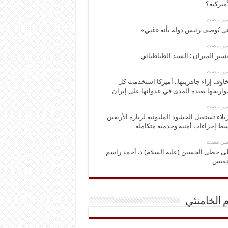
أميركية؟
ومين مضت
ى يُوصف رئيس دولة بأنه «غبي»
ومين مضت
سير الميزان : السيد الطباطبائي
ومين مضت
اوف إزاء جاهزيتها.. أميركا استخدمت كل
اريخها بعيدة المدى في عدوانها على إيران
ومين مضت
بلاء تستقبل الحشود المليونية لزيارة الأربعين
ط إجراءات أمنية وخدمية متكاملة
ومين مضت
ى خطى الحسين (عليه السلام) د. أحمد راسم
نفيس
م الخامنئي