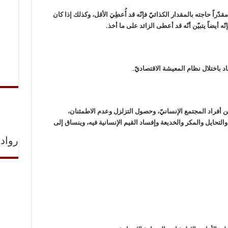
مقدّراً حاجته بالمقدار الكذائيّ فإنّه قد أُعطِيَ الأقل، وكذلك إذا كان
نّه أيضاً يتبيّن أنّه قد أعطى الزائد على ما أخذ.
اد باختلال نظام المعيشة الاقتصاديّ.
بين أفراد المجتمع الإنسانيّ، وحصول التزلزل وعدم الاطمئنان،
لتحايل والمكر والخديعة وإفساد القيم الإنسانية فيه، وينساق إلى
رواد 