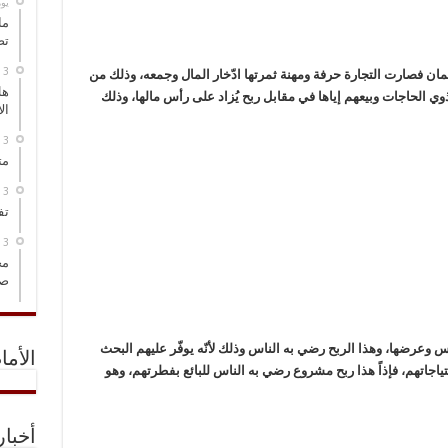
‏ي
ما
تص
الأثمان فصارت التجارة حرفة ومهنة ثمرتها ادّخار المال وجمعه، وذلك من
هل
ي الحاجات وبيعهم إياها في مقابل ربح يُزاد على رأس مالها، وذلك
ال
مت
تف
مخ
صو
اس وعرضها، وهذا الربح رضي به الناس وذلك لأنّه يوفّر عليهم البحث
الأما
اجاتهم، فإذاً هذا ربح مشروع رضي به الناس للبائع بفطرتهم، وهو
أخبا