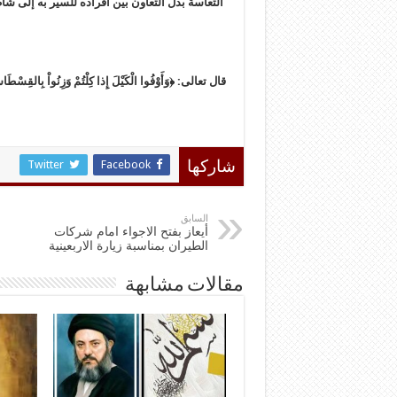
التعاسة بدل التعاون بين أفراده للسير به إلى شاط
قال تعالى: ﴿وَأَوْفُوا الْكَيْلَ إِذا كِلْتُمْ وَزِنُواْ بِالقِسْطَاسِ
Twitter
Facebook
شاركها
السابق
أيعاز بفتح الاجواء امام شركات
الطيران بمناسبة زيارة الاربعينية
مقالات مشابهة