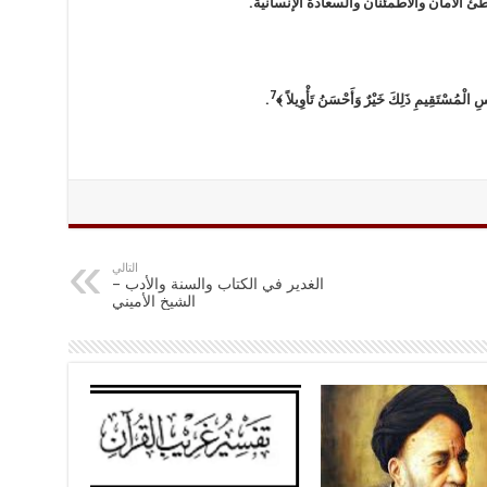
ئ الأمان والاطمئنان والسعادة الإنسانية.
7
 الْمُسْتَقِيمِ ذَلِكَ خَيْرٌ وَأَحْسَنُ تَأْوِيلاً ﴾
.
التالي
الغدير في الكتاب والسنة والأدب –
الشيخ الأميني