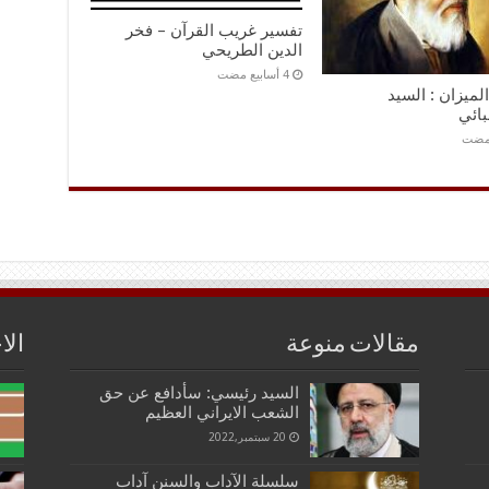
تفسير غريب القرآن – فخر
الدين الطريحي
لميزان : السيد
بائي
مقالات منوعة
الا
السيد رئيسي: سأدافع عن حق
الشعب الايراني العظيم
20 سبتمبر,2022
سلسلة الآداب والسنن آداب