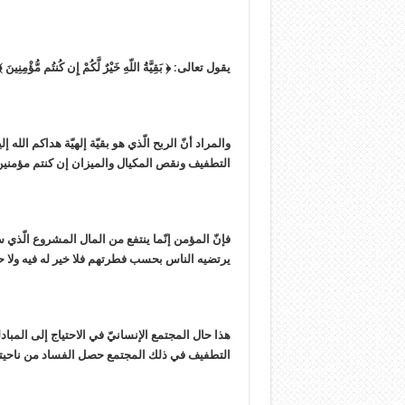
يقول تعالى: ﴿ بَقِيَّةُ اللّهِ خَيْرٌ لَّكُمْ إِن كُنتُم مُّؤْمِنِينَ ﴾
والمراد أنّ الربح الّذي هو بقيّة إلهيّة هداكم ال
التطفيف ونقص المكيال والميزان إن كنتم مؤمنين
فإنّ المؤمن إنّما ينتفع من المال المشروع الّذي ساق
يرتضيه الناس بحسب فطرتهم فلا خير له فيه ولا حا
هذا حال المجتمع الإنسانيّ في الاحتياج إلى المبا
التطفيف في ذلك المجتمع حصل الفساد من ناحيت