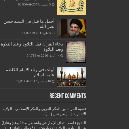
5 سبتمبر,2017
93,856
أجمل ما قيل في السيد حسن
نصر الله
5 مايو,2017
87,023
دعاء القرآن قبل التلاوة وعند التلاوة
وبعد التلاوة
14 أبريل,2016
74,789
أبيات في رثاء الامام الكاظم
عليه السلام
10 ديسمبر,2017
59,854
Recent Comments
قضية المرأة بين الفكر الغربي والفكر الإسلامي - الولاية
الاخبارية: […] من نحن […]...
الشيخ قاسم: اتفاق الإطار في واشنطن مذلةٌ وعارٌ وتنازلٌ
عن السيادة - الولاية الاخبارية: […] *خطاب القائد […]...