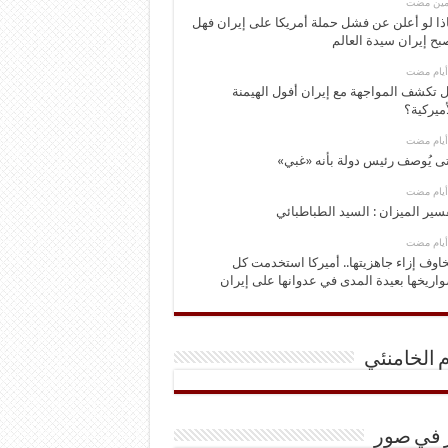
ومين مضت
ذا لو أعلن عن فشل حملة أمريكا على إيران فهل
بح إيران سيدة العالم
 تكشف المواجهة مع إيران أفول الهيمنة
أميركية؟
ى يُوصف رئيس دولة بأنه «غبي»
سير الميزان : السيد الطباطبائي
اوف إزاء جاهزيتها.. أميركا استخدمت كل
اريخها بعيدة المدى في عدوانها على إيران
م الخامنئي
ر في صور