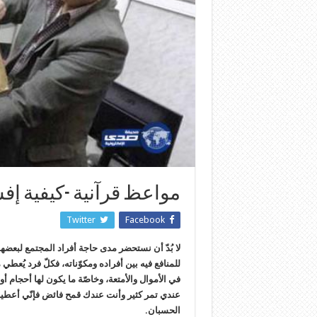
مواعظ قرآنية -كيفية إف
Twitter
Facebook
لا بُدّ أن نستحضر مدى حاجة أفراد المجتمع لبعضهم بع
للمنافع فيه بين أفراده ومكوّناته، فكلّ فرد يُع
في الأموال والأمتعة، وخاصّة ما يكون لها أحجام أو 
عندي تمر كثير وأنت عندك قمح فائض فإنّي أعطيك
الحسبان.