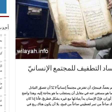
أحدث
بص
كي
‏ي
ال
ساد التطفيف للمجتمع الإنسانيّ
مض
‏ي
ما
ضاً، فبمجرّد أن تفترض مجتمعاً إنسانياً لا بُدّ أن تتصوّر التبادل
اه
طي ما هو مستغن عنه في مقابل أن يستجلب ما هو بحاجة إليه، وهذا واضح
‏ي
أوزان، فإنّ الإنسان بدأ يتبادلها مع غيره بشكل فطريّ، فأنا إذا كان
عل
 صاعاً من تمر لتعطيني صاعاً من قمح، بلا أن يكون هناك ربح في
مح