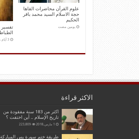
علوم القرآن محاضرات القاها
حجة الاسلام السيد محمد باقر
الحكيم
تفسير ا
‏يومين مضت
الطباط
الاكثر قراءة
اكثر من 183 سنة مفقودة من
تاريخ الإسلام .. أين اختفت ؟
1 مارس,2018
223,809
طريقة ختم سورة يس المباركة