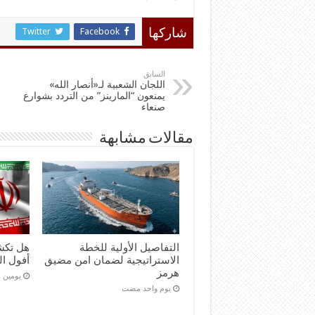
Twitter
Facebook
شاركها
السابق
اللجان الشعبية لـ«أنصار الله»
يمنعون “المارينز” من التردد بشوارع
صنعاء
مقالات مشابهة
التفاصيل الأولية للخطة
هل تكش
الاستراتيجية لضمان امن مضيق
أفول ال
هرمز
‏يومين
‏يوم واحد مضت