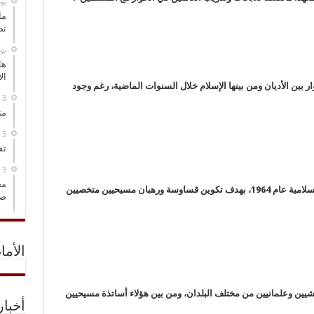
‏ي
ما
تص
‏ي
هل
ال
بين الأديان ومن بينها الإسلام خلال السنوات الماضية، رغم وجود
مت
تف
مخ
وتم تأسيس المعهد البابوي للدراسات العربية والإسلامية عام 1964، بهدف تكوين قساوسة ورهبان مسيحيين متخصيين
صو
الأما
رشيين وعلمانيين من مختلف البلدان، ومن بين هؤلاء أساتذة مسيحيين
أخبا