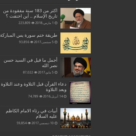
اكثر من 183 سنة مفقودة من
تاريخ الإسلام .. أين اختفت ؟
1 مارس,2018
223,809
طريقة ختم سورة يس المباركة
5 سبتمبر,2017
93,856
أجمل ما قيل في السيد حسن
نصر الله
5 مايو,2017
87,022
دعاء القرآن قبل التلاوة وعند التلاوة
وبعد التلاوة
14 أبريل,2016
74,789
أبيات في رثاء الامام الكاظم
عليه السلام
10 ديسمبر,2017
59,854