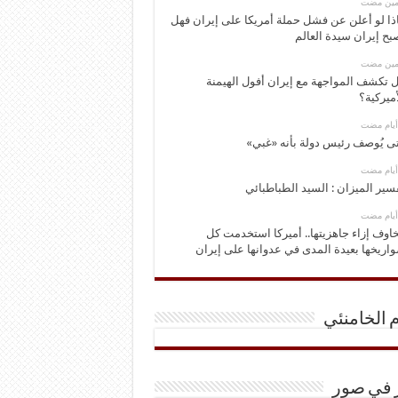
ومين مضت
ذا لو أعلن عن فشل حملة أمريكا على إيران فهل
بح إيران سيدة العالم
ومين مضت
 تكشف المواجهة مع إيران أفول الهيمنة
أميركية؟
ى يُوصف رئيس دولة بأنه «غبي»
سير الميزان : السيد الطباطبائي
اوف إزاء جاهزيتها.. أميركا استخدمت كل
اريخها بعيدة المدى في عدوانها على إيران
م الخامنئي
ر في صور