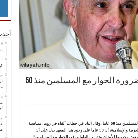
أحدث
بص
كي
‏ي
البابا فرانسيس: أدركنا ضرورة الحوار مع المسلمين منذ 50
ال
مض
‏ي
ما
اه
‏ي
ين منذ 50 عاما.
وقال البابا في خطاب ألقاه في روما، بمناسبة
عل
مح
الذكرى الـ50 لتأسيس المعهد البابوي للدراسات العربية والإسلامية، أن 50 عاما على وجود هذا المعهد يدل على أن
معهدا مخصصا للأبحاث وتدريب العاملين في الحوار مع المسلمين”.