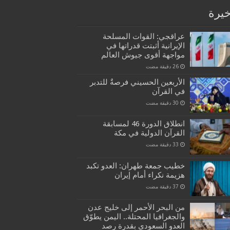
خيرة
عراقجي: القوات المسلحة
الإيرانية أثبتت قدراتها في
مواجهة أقوى جيوش العالم
الأربعين الحسيني فرصةٌ للتدبر
في القرآن
انطلاق الدورة 46 لمسابقة
القرآن الدولية في مكة
خطيب جمعة طهران: العدو تكبد
هزيمة نكراء أمام إيران
من البحر الأحمر إلى خليج عدن
والجغرافيا المحتلة.. اليمن يطوّق
العدو السعودي بقدرة رصد