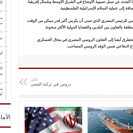
ا البحث عن سبل تسوية الأوضاع في الشرق الأوسط وشمال إفريقيا،
ال
ضافة إلى عملية السلام الإسرائيلية الفلسطينية.
مس
صي للرئيس المصري الذي تمنى أن يكرس أكبر قدر ممكن من الوقت
مو
قة بالتعاون بين البلدين والقضايا الدولية الأكثر سخونة.
بص
تطرق أيضا إلى التعاون الروسي المصري في مجال العسكري
طاع الدفاعي ضمن الوفد الروسي المصاحب.
كي
‏ي
ال
مض
التالي
‏ي
دروس في تزكية النفس
ما
اه
الأما