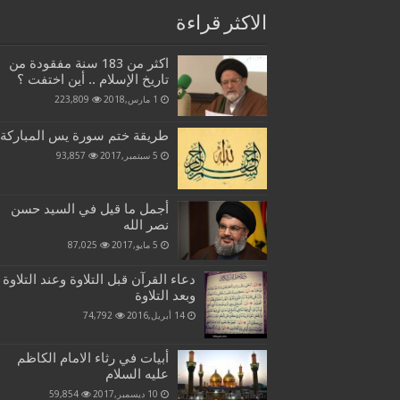
الاكثر قراءة
اكثر من 183 سنة مفقودة من
تاريخ الإسلام .. أين اختفت ؟
1 مارس,2018
223,809
طريقة ختم سورة يس المباركة
5 سبتمبر,2017
93,857
أجمل ما قيل في السيد حسن
نصر الله
5 مايو,2017
87,025
دعاء القرآن قبل التلاوة وعند التلاوة
وبعد التلاوة
14 أبريل,2016
74,792
أبيات في رثاء الامام الكاظم
عليه السلام
10 ديسمبر,2017
59,854