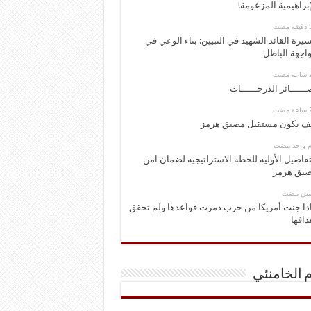
إبراهيمية المزعومة!
يرة القائد الشهيد في التبيين: بناء الوعي في
اجهة الباطل
ــــــائر الدرجــــــات
ف يكون مستقبل مضيق هرمز
وم واحد مضت
تفاصيل الأولية للخطة الاستراتيجية لضمان امن
يق هرمز
ومين مضت
ذا جنت أمريكا من حرب دمرت قواعدها ولم تحقق
دافها
م الخامنئي