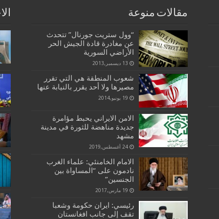
مقالات منوعة
الا
“وول ستريت جورنال” تتحدث
عن مغادرة قادة الجيش الحر
الأراضي السورية
13 ديسمبر,2013
شعوب المنطقة هي التي تقرر
مصيرها ولا أحد يقرر بالنيابة عنها
19 يونيو,2014
الامن الايراني يحبط مؤامرة
جديدة مناهضة للثورة في مدينة
مشهد
24 أغسطس,2019
الامام الخامنئي: علماء الغرب
نادمون على “المساواة بين
الجنسين”
19 مارس,2017
رئيسي: ايران حكومة وشعبا
تقف إلى جانب افغانستان