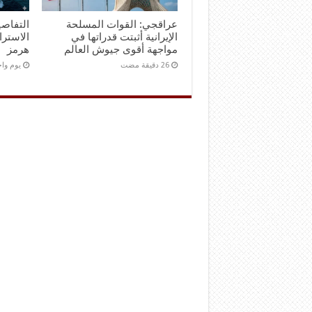
عراقجي: القوات المسلحة
التفاصي
الإيرانية أثبتت قدراتها في
الاستر
مواجهة أقوى جيوش العالم
هرمز
‏يوم و