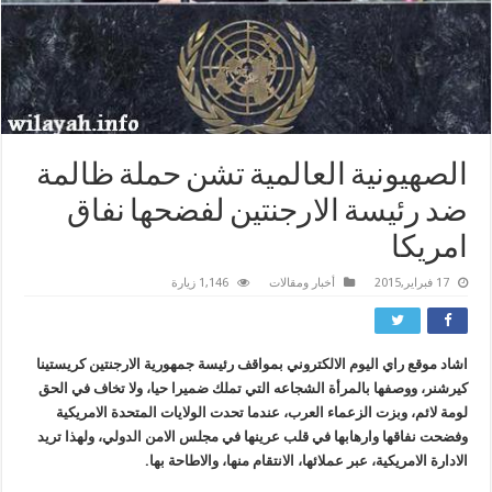
الصهيونية العالمية تشن حملة ظالمة
ضد رئيسة الارجنتين لفضحها نفاق
امريكا
17 فبراير,2015
أخبار ومقالات
1,146 زيارة
اشاد موقع راي اليوم الالكتروني بمواقف رئيسة جمهورية الارجنتين كريستينا
كيرشنر، ووصفها بالمرأة الشجاعه التي تملك ضميرا حيا، ولا تخاف في الحق
لومة لائم، وبزت الزعماء العرب، عندما تحدت الولايات المتحدة الامريكية
وفضحت نفاقها وارهابها في قلب عرينها في مجلس الامن الدولي، ولهذا تريد
الادارة الامريكية، عبر عملائها، الانتقام منها، والاطاحة بها.