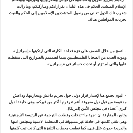
الإسلام المتشدد للحکم فی هذه البلدان بقراراتکم ومبارکتکم، وما زالت
شعوب تلك الدول تعانی من وصول المتشددین الإسلامیین إلى الحکم والعبث
بحریات المواطنین هناك.
– اتضح من خلال القصف على غزة فداحة الکارثة التی ارتکبتها «إسرائیل»
وموت العدید من الضحایا الفلسطینیین بینما اهتممتم بالصواریخ التی سقطت
علیها والتی لم تؤثر أو تحدث خسائر فی «إسرائیل».
– الیوم نجتمع هنا لإصدار قرار دولی حول تجریم داعش ومحاربتها، وداعش
مدعومة من قبل دول معروفة أنتم تعرفونها أکثر من غیرکم، وهی حلیفة لدول
کبرى أعضاء فی مجلس الأمن (امریکا).
وتابع ، المفارقة ان “جهة ما” تدخلت وقطعت الترجمة عن الرئیسة الارجنتینیة
وهی تلقی کلمتها فی حادثة غیر مسبوقة فی المنظمة الاممیة ومجلس امنها
والذریعة حدوث خلل فنی، کما قطعت محطات التلفزة التی کانت تبث کلمتها