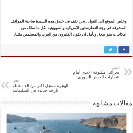
وخلص الموقع الى القول ، نحن نقف فی خندق هذه السیدة صاحبة المواقف
المشرفة فی وجه الغطرستین الامریکیة والصهیونیة بکل ما نملک من
امکانیات متواضعة، ونأمل ان یکون الکثیرون من العرب والمسلمین مثلنا.
السابق
اسرائيل مكتوفة الايدي أمام
انتصارات الجيش السوري
التالي
الهجرة تسجل اكثر من الف عائلة
نازحة جديدة في السليمانية
مقالات مشابهة