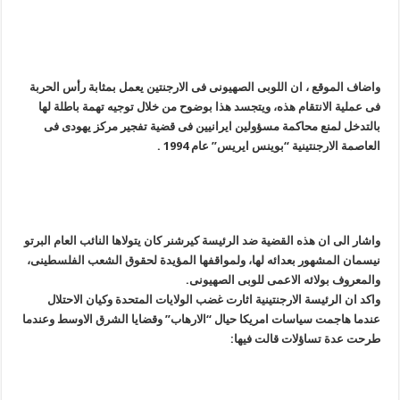
واضاف الموقع ، ان اللوبی الصهیونی فی الارجنتین یعمل بمثابة رأس الحربة
فی عملیة الانتقام هذه، ویتجسد هذا بوضوح من خلال توجیه تهمة باطلة لها
بالتدخل لمنع محاکمة مسؤولین ایرانیین فی قضیة تفجیر مرکز یهودی فی
العاصمة الارجنتینیة “بوینس ایریس” عام 1994 .
واشار الى ان هذه القضیة ضد الرئیسة کیرشنر کان یتولاها النائب العام البرتو
نیسمان المشهور بعدائه لها، ولمواقفها المؤیدة لحقوق الشعب الفلسطینی،
والمعروف بولائه الاعمى للوبی الصهیونی.
واکد ان الرئیسة الارجنتینیة اثارت غضب الولایات المتحدة وکیان الاحتلال
عندما هاجمت سیاسات امریکا حیال “الارهاب” وقضایا الشرق الاوسط وعندما
طرحت عدة تساؤلات قالت فیها: