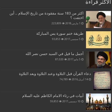
الاكثر قراءة
اكثر من 183 سنة مفقودة من تاريخ الإسلام .. أين
اختفت ؟
1 مارس,2018
223,809
طريقة ختم سورة يس المباركة
5 سبتمبر,2017
93,853
أجمل ما قيل في السيد حسن نصر الله
5 مايو,2017
87,020
دعاء القرآن قبل التلاوة وعند التلاوة وبعد التلاوة
14 أبريل,2016
74,789
أبيات في رثاء الامام الكاظم عليه السلام
10 ديسمبر,2017
59,853