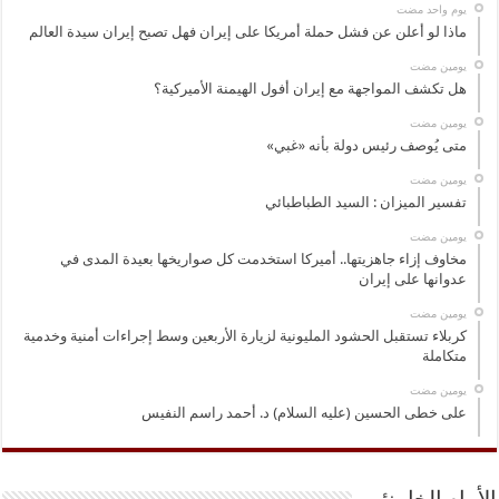
‏يوم واحد مضت
ماذا لو أعلن عن فشل حملة أمريكا على إيران فهل تصبح إيران سيدة العالم
‏يومين مضت
هل تكشف المواجهة مع إيران أفول الهيمنة الأميركية؟
‏يومين مضت
متى يُوصف رئيس دولة بأنه «غبي»
‏يومين مضت
تفسير الميزان : السيد الطباطبائي
‏يومين مضت
مخاوف إزاء جاهزيتها.. أميركا استخدمت كل صواريخها بعيدة المدى في
عدوانها على إيران
‏يومين مضت
كربلاء تستقبل الحشود المليونية لزيارة الأربعين وسط إجراءات أمنية وخدمية
متكاملة
‏يومين مضت
على خطى الحسين (عليه السلام) د. أحمد راسم النفيس