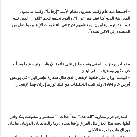
– اجتمعنا منذ عام وکنتم تعتبرون نظام الأسد “إرهابیاً”، وکنتم تدعمون
المعارضة الذین کنا نعتبرهم “ثوارا”، والیوم نجتمع للجم “الثوار” الذین تبین
فیما بعد إنهم إرهابیون، ومعظمهم تدرج فی التنظیمات الإرهابیة وانتقل من
المتشدد إلى الاکثر تشدداً.
– تم ادراج حزب الله فی وقت سابق على قائمة الإرهاب، وتبین فیما بعد أنه
حزب کبیر ومعترف به فی لبنان.
– اتهمتم ایران على خلفیة الإنفجار الذی طال سفارة «إسرائیل» فی بوینس
أیرس عام 1994، ولم تثبت التحقیقات من قبلنا تورط إیران بهذا الإنفجار.
– اصدرتم قرار محاربة “القاعدة” بعد أحداث 11 سبتمبر واستبیحت بلاد وقتل
أهلها تحت هذا العذر مثل العراق وأفغانستان، وما زالت هاتان الدولتان تعانیان
من الإرهاب بالدرجة الأولى.
– رحبتم بالربیع العربی ودعمتموه فی تونس ومصر ولیبیا وغیرهها، وأوصلتم