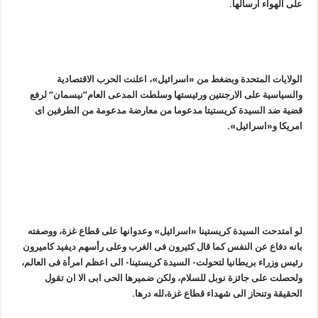
على الهواء ارسالها.
الولایات المتحدة وبضغط من «اسرائیل»، اعلنت الحرب الاقتصادیة
والسیاسیة على الارجنتین ورئیستها وسلطت المدعی العام”نیسمان” لرفع
قضیة ضد السیدة کریستیتا مدعوما من معارضة مدعومة من الطرفین ای
امریکا و«اسرائیل».
لو امتدحت السیدة کریستینا «اسرائیل» وعدوانها على قطاع غزة، ووصفته
بانه دفاع عن النفس کما قال کثیرون فی الغرب وعلى رأسهم دیفید کامیرون
رئیس وزراء بریطانیا لتحولت- السیدة کریستینا- الى اعظم امرأة فی العالم،
ولحصلت على جائزة نوبل للسلام، ولکن ضمیرها الحی ابى الا ان تقول
الحقیقة وتنحاز الى شهداء قطاع غزة،لله درها.