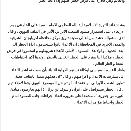
والعالم وهي قادرة على فرض حظر عليهم إذا دعت الضر
وشدد قائد الثورة الاسلامية آية الله العظمى الامام السيد علي الخامنئي يوم
الاربعاء ، على استمرار صمود الشعب الايراني الأبي في الملف النووي ، و قال
لدى استقباله حشدا من اهالي مدينة تبريز مركز محافظة اذربايجان الشرقية
والمدن الاخرى في المحافظة : ان الاعداء باتوا يستخدمون اداة الحظر الى
ابعد الحدود ، و لولا هذا الصمود .. لأملى الاعداء شروطهم و استمروا في فرض
الحظر ، مؤكدا اننا سنرد على الحظر الغربي بالحظر ، ولدينا أكبر احتياطيات
النفط و الغاز العالم .
وافاد القسم السیاسی لوکالة تسنیم الدولیة للانباء بأن سماحته اشار اللقاء
الى ممارسات الاعداء و اغراضهم ، و قال “ان هدفهم یتمثل بایقاف عجلة
تطور الشعب الایرانی ، واعتقد انه لو تم حل الموضوع النووی وفقا لاملاءاتهم
.. فأن الحظر سیتواصل على ایران و سوف لن یزال اذ انهم یعارضون مبادئ
الثورة من جذورها” ، مشددا على ضرورة اتخاذ اجراءات جادة للصمود امام
الحظر واحباط مؤامرات الاعداء .