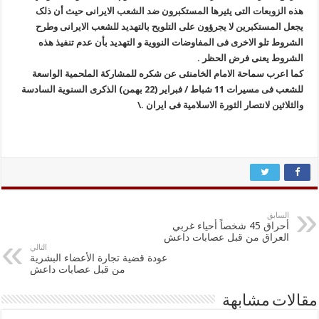
هذه الزوبعات التی یثیرها المستکبرون ضد الشعب الایرانی حیث أن ذلک
یجعل المستکبرین لا یجرؤون على التلویح بالتهدید للشعب الایرانی وطرح
الشروط تلو الاخری فی المفاوضات النوویة و التهدید بأن عدم تنفیذ هذه
الشروط یعنی فرض الحظر .
کما اعرب سماحة الامام الخامنئی عن شکره للمشارکة الملحمیة الواسعة
للشعب فی مسیرات 11 شباط / فبرایر (22 بهمن) الذکرى السنویة السادسة
والثلاثین لانتصار الثورة الاسلامیة فی ایران .\
السابق
أحراق 45 شخصاً أحياء غربي
العراق من قبل عصابات داعش
التالي
عودة قضية تجارة الأعضاء البشرية
من قبل عصابات داعش
مقالات مشابهة