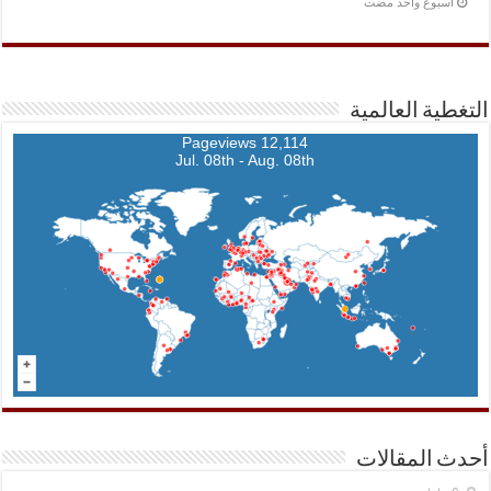
‏أسبوع واحد مضت
التغطية العالمية
12,114 Pageviews
Jul. 08th - Aug. 08th
أحدث المقالات