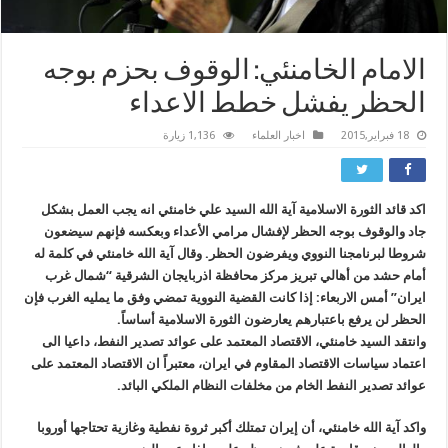
الامام الخامنئي: الوقوف بحزم بوجه
الحظر يفشل خطط الاعداء
18 فبراير,2015
اخبار العلماء
1,136 زيارة
اكد قائد الثورة الاسلامية آية الله السيد علي خامنئي انه يجب العمل بشكل
جاد والوقوف بوجه الحظر لإفشال مرامي الأعداء وبعكسه فإنهم سيضعون
شروطا لبرنامجنا النووي ويفرضون الحظر. وقال آية الله خامنئي في كلمة له
أمام حشد من أهالي تبريز مركز محافظة اذربايجان الشرقية “شمال غرب
ايران” أمس الاربعاء: إذا كانت القضية النووية تمضي وفق ما يمليه الغرب فإن
الحظر لن يرفع باعتبارهم يعارضون الثورة الاسلامية أساساً.
وانتقد السيد خامنئي، الاقتصاد المعتمد على عوائد تصدير النفط، داعيا الى
اعتماد سياسات الاقتصاد المقاوم في ايران، معتبراً ان الاقتصاد المعتمد على
عوائد تصدير النفط الخام من مخلفات النظام الملكي البائد.
واكد آية الله خامنئي، أن إيران تمتلك أكبر ثروة نفطية وغازية تحتاجها أوروبا