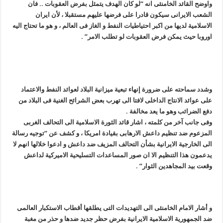
واوضح القائد الخامنئی انه “لو کان الهدف یتمثل بفرض العقوبات .. فان
الشعب الایرانی سیکون قادرا على فرضها علیهم مستقبلا ، لأن ایران
الاسلامیة لدیها من اکبر احتیاطیات النفط و الغاز فی العالم ، و هو ما تحتاج الیه
اوروبا حیث یمکن فرض العقوبات لو تطلب الامر” .
وشدد سماحته على ضرورة إنهاء تبعیة میزانیة البلاد لعوائد النفط والاعتماد
على عوائد الانتاج الداخلی لافتا الى تهرب بعض الشرائح الغنیة فی البلاد من
دفع الضرائب وهو ما یعد مخالفة .
وفی جانب آخر من کلمته ، اشار قائد الثورة الاسلامیة الى التحالف الغربی
المزعوم ضد تنظیم داعش الارهابی بقیادة امریکا ، و کشف عن “توجیه رسالة
الى الخارجیة الایرانیة بشأن التحالف المزیف ضد داعش و ادعوا خلالها انهم لا
یدعمون هذا التنظیم الا ان صور المساعدات التسلیحیة الامیرکیة لداعش
وقعت بید المجاهدین الثوار” .
و أشار الامام الخامنئی الى التهدیدات التی یطلقها أقطاب الاستکبار العالمی
ضد الجمهوریة الاسلامیة الایرانیة بفرض حظر جدید ضدها و حذر من مغبة