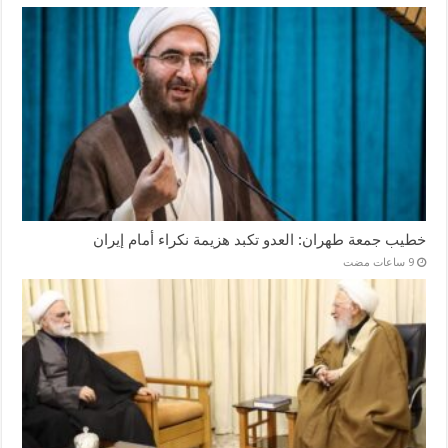
خطيب جمعة طهران: العدو تكبد هزيمة نكراء أمام إيران