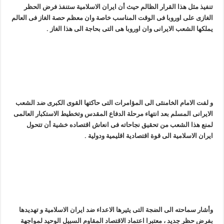
تنفیذ مثل هذا القرار الظالم حیث أن ایران الاسلامیة ستنفذ فرض الحظر
الغازی على اوروبا فی الوقت المناسب خاصة وان معظم حصة الغاز فی العالم
یملکها الشعب الایرانی وان اوروبا هی التی بحاجة الى هذا الغاز .
و لفت الامام الخامنئی الی المؤامرات التی حاکتها القوی الکبری ضد الشعب
الایرانی المسلم بعد انتهاء مرحلة الدفاع المقدس وتخطیط الاستکبار العالمی
لمنع هذا الشعب من تحقیق نجاحاته فی انعاش اقتصاده خشیة أن تتحول
ایران الاسلامیة الی قوة اقتصادیة اقلیمیة ودولیة .
وأشار سماحته الی الضجة التی یثیرها الاعداء ضد ایران الاسلامیة و تهدیدها
بفرض حظر جدید ، معتبرا اعتماد الاقتصاد المقاوم السبیل الوحید لمواجهة