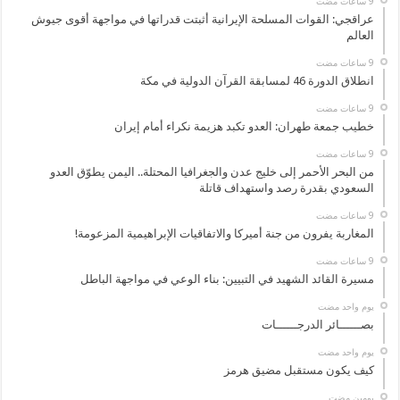
عراقجي: القوات المسلحة الإيرانية أثبتت قدراتها في مواجهة أقوى جيوش
العالم
انطلاق الدورة 46 لمسابقة القرآن الدولية في مكة
خطيب جمعة طهران: العدو تكبد هزيمة نكراء أمام إيران
من البحر الأحمر إلى خليج عدن والجغرافيا المحتلة.. اليمن يطوّق العدو
السعودي بقدرة رصد واستهداف قاتلة
المغاربة يفرون من جنة أميركا والاتفاقيات الإبراهيمية المزعومة!
مسيرة القائد الشهيد في التبيين: بناء الوعي في مواجهة الباطل
‏يوم واحد مضت
بصــــــائر الدرجــــــات
‏يوم واحد مضت
كيف يكون مستقبل مضيق هرمز
‏يومين مضت