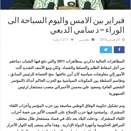
فبراير بين الامس واليوم السباحة الى
الوراء – د سامي الدبعي
20 فبراير,2015
تقاريـــر
1,217 زيارة
المظاهرات الحالية تذكرني بمظاهرات 2011 والتي دفع فيها الشباب دماءهم
من أجل اسقاط الظلم والتسلط والفساد. ولكن ومع الأسف الشديد آلت
الأمور إلي مفاوضات سياسية كان أبرز نتائجها: منح الحصانة للرئيس السابق ،
وتقاسم السلطة بين المكونات السياسية مع الحزب الحاكم أنداك (المؤتمر
الشعبي العام)، وصعود علي محسن الأحمرالي منصب مستشار لرئيس
الجمهورية
وتم تشكيل حكومة الوفاق الوطني مناصفة بين حزب المؤتمر وأحزاب اللقاء
المشترك ..واستحوذ فيها حزب الإصلاح على النصيب الأكبر من حصة أحزاب
اللقاء المشترك ..ودخلت البلاد بعد ذلك في فساد مستفحل طال مختلف
المرافق الحكومية وأجهزة الدولة الإدارية.. وهذا مالم يسعى إليه الثوار الأحرار