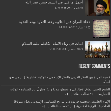
أجمل ما قيل في السيد حسن نصر الله
5 مايو,2017
87,019
دعاء القرآن قبل التلاوة وعند التلاوة وبعد التلاوة
14 أبريل,2016
74,788
أبيات في رثاء الامام الكاظم عليه السلام
10 ديسمبر,2017
59,852
Recent Comments
قضية المرأة بين الفكر الغربي والفكر الإسلامي - الولاية الاخبارية: […] من نحن
[…]...
الشيخ قاسم: اتفاق الإطار في واشنطن مذلةٌ وعارٌ وتنازلٌ عن السيادة - الولاية
الاخبارية: […] *خطاب القائد […]...
الإمام الخامنئي شخصية فريدة في التاريخ السياسي الإسلامي وقدّم نموذجًا
للحاكمية - الولاية الاخبارية: […] *خطاب القائد […]...