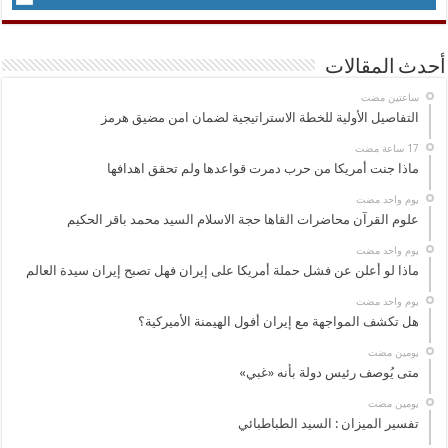
أحدث المقالات
‏ساعتين مضت
التفاصيل الأولية للخطة الاستراتيجية لضمان امن مضيق هرمز
ماذا جنت أمريكا من حرب دمرت قواعدها ولم تحقق اهدافها
‏يوم واحد مضت
علوم القرآن محاضرات القاها حجة الاسلام السيد محمد باقر الحكيم
‏يوم واحد مضت
ماذا لو أعلن عن فشل حملة أمريكا على إيران فهل تصبح إيران سيدة العالم
‏يوم واحد مضت
هل تكشف المواجهة مع إيران أفول الهيمنة الأميركية؟
‏يومين مضت
متى يُوصف رئيس دولة بأنه «غبي»
‏يومين مضت
تفسير الميزان : السيد الطباطبائي