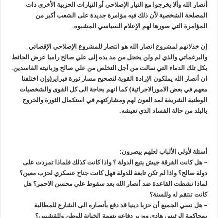
أنصار الله وألا يخرجوا مع التيار الإصلاحي أو التيارات الحزبية الأخرى ذات
المصلحة الشخصية لأن ذلك فيه مؤامرة جديدة على الشعب أكبر من
المؤامرة التي صورها لهم الإعلام السياسي المشبوه.
إن خذلانهم لمشروع انصار الله هو انتصار للمشروع الإصلاحي الإقصائي
والبرغماتي والذي لم ولن يخجل من مد يده إلى علي صالح راميا عرض الحائط
بكل تلك الدماء التي سالت من أجل التخلص من علي صالح وزبانيته الفاسدين.
ان أنصار الله يملكون الإرادة القوية لتصحيح مسار ثورة فبراير(وإن اختلفنا
معهم في بعض الامورالاجرائية) كما انهم بحاجة الى كل القوى والشخصيات
الوطنية الشريفة لمد العون لهم ومشاركتهم في استكمال الثورة والخروج
بالبلد من حالة الفساد الذي نعيشه.
أسئلة لأولي الألباب لعلهم يبصرون:
– هل كانت الفرقة جيش يتبع الدولة ؟ واذا كانت كذلك فلماذا تمردت على
دولة صالح؟ واذا لم تكن تابعة للدولة فهل كانت جناح عسكري لحزب معين؟
لماذا نشطت القاعدة ضد أنصار الله بعد سقوط علي محسن الاحمر؟ هل
كانت تنتقم له وللسنة؟
– هل نسي الجميع أن حزبا دينيا قد دفع بأنصاره الى الشارع للمطالبة
بمحاكمة الرئيس هادي ووزير دفاعه بتهمة الخيانة للوطن وللقشيبي؟