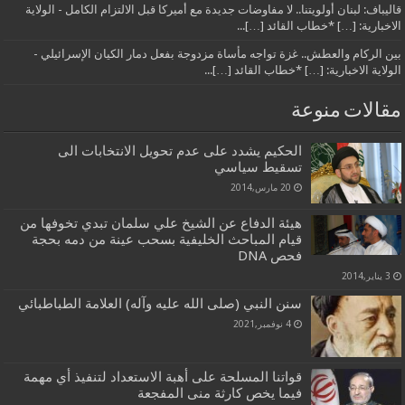
قاليباف: لبنان أولويتنا.. لا مفاوضات جديدة مع أميركا قبل الالتزام الكامل - الولاية
الاخبارية: […] *خطاب القائد […]...
بين الركام والعطش.. غزة تواجه مأساة مزدوجة بفعل دمار الكيان الإسرائيلي -
الولاية الاخبارية: […] *خطاب القائد […]...
مقالات منوعة
الحكيم يشدد على عدم تحويل الانتخابات الى
تسقيط سياسي
20 مارس,2014
هيئة الدفاع عن الشيخ علي سلمان تبدي تخوفها من
قيام المباحث الخليفية بسحب عينة من دمه بحجة
فحص DNA
3 يناير,2014
سنن النبي (صلى الله عليه وآله) العلامة الطباطبائي
4 نوفمبر,2021
قواتنا المسلحة على أهبة الاستعداد لتنفيذ أي مهمة
فيما يخص كارثة منى المفجعة