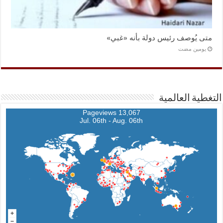
متى يُوصف رئيس دولة بأنه «غبي»
‏يومين مضت
التغطية العالمية
13,067 Pageviews
Jul. 06th - Aug. 06th