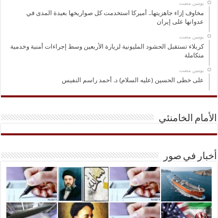
‏يومين مضت
مخاوف إزاء جاهزيتها.. أميركا استخدمت كل صواريخها بعيدة المدى في
عدوانها على إيران
‏يومين مضت
كربلاء تستقبل الحشود المليونية لزيارة الأربعين وسط إجراءات أمنية وخدمية
متكاملة
‏يومين مضت
على خطى الحسين (عليه السلام) د. أحمد راسم النفيس
الأمام الخامنئي
أخبار في صور