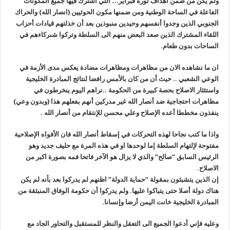
ولم يكن من ضمن أهداف ثوره فبراير… التي اشترك فيها جميع المكونات
الفاعلة في الساحة الوطنية ومن ضمنها مكون الحوثيين (انصار الله) والحراك
الجنوبي الذين وجدوا أنفسهم وحيدين منبوذين بعد أن خذلتهم قيادات أحزاب
اللقاء المشترك الذين صعد البعض منهم الى السلطة وتركوا شىركاءهم في
الساحات بدون طعام.
ان ما نشاهده الان من مظاهرات ومظاهرات مضادة يعكس مدى الأزمة في
الوعي الشعبي .. حيث أن من كان بالأمس رافضا لنتائج المبادرة الخليجية
واستئثار الاصلاح بحصة كبيرة من الحكومة ..نراهم اليوم ينخرطون في
مظاهرات احتجاجية ضد أنصار الله غير مدركين أنهم بفعلهم هذا (وبدون وعي)
ينفذون مخططا أعده الإصلاح وعلي محسن للإنتقام من أنصار الله .
واذا ما كتب نجاحا لهذه التحركات في إسقاط أنصار الله فان الأفواه الإصلاحية
مفتوحة لإلتهام السلطة إما لوحدها او في هذه المرة مع حليف جديد وهو
الرئيس السابق “صالح” والذي لا يزال هو الآخر فاتحا فمه بصورة اكبر من
الاصلاح.
إن الذين يتشبثون بمقولة “حماية الدولة” اظنهم لم يدركوا بعد بأنه لم يكن
هناك دولة أصلا حتى يتباكوا عليها. ولم يدركوا أن حكومة الوفاق المنبثقة من
المبادرة الخليجية خانت اليمن أرضا وإنسانا.
وعليه فإني أدعوا الجميع الى التعقل والنظر للمستقبل والتحاور الجاد مع