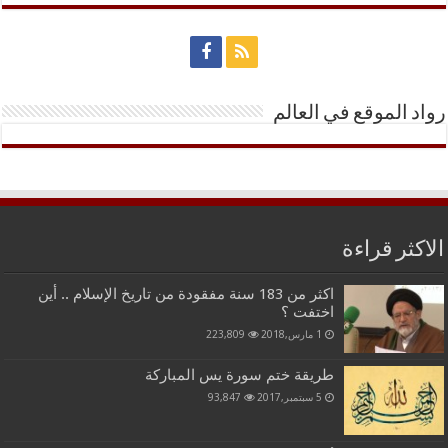
رواد الموقع في العالم
الاكثر قراءة
اكثر من 183 سنة مفقودة من تاريخ الإسلام .. أين
اختفت ؟
1 مارس,2018
223,809
طريقة ختم سورة يس المباركة
5 سبتمبر,2017
93,847