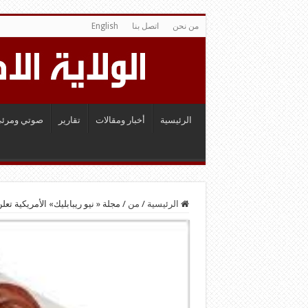
من نحن
اتصل بنا
English
الرئيسية
أخبار ومقالات
تقارير
صوتي ومرئي
الرئيسية
/
من
/
مجلة « نيو ريبابليك» الأمريكية تع