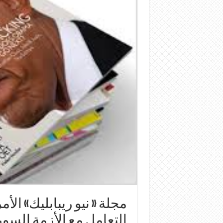
مجلة « نيو ريبابليك» الأ
التعامل مع الأزمة السور