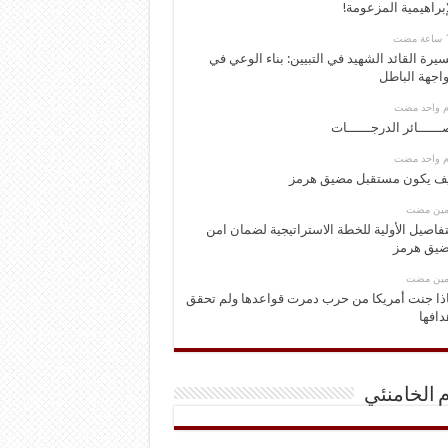
إبراهيمية المزعومة!
يرة القائد الشهيد في التبيين: بناء الوعي في
اجهة الباطل
وم واحد مضت
ــــــائر الدرجــــــات
وم واحد مضت
ف يكون مستقبل مضيق هرمز
ومين مضت
تفاصيل الأولية للخطة الاستراتيجية لضمان امن
يق هرمز
ومين مضت
ذا جنت أمريكا من حرب دمرت قواعدها ولم تحقق
دافها
م الخامنئي