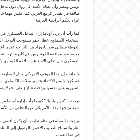
تونس ومصر وأن نظام الأسد إلى زوال دون تدخل خ
مبالغة في تقدير الربيع العربي كما عكس فهما خاط
عراه بحكم الرابطة العرقية.
كما رأت أن تردد أوباما إزاء التدخل العسكري ف
استخدام الكيماوي خطا أحمر يستوجب التدخل الفو
الغوطة شمالي سوريا، وزاد هذا التراجع عندما أعلن
هجوم بغير موافقة الكونجرس، ثم كان مقترحا تقدم
العسكري حال تخلي الأسد عن سلاحه الكيماوي وكا
وأضافت إن هذا الموقف الأمريكي خذل المعارضة ا
عسكريا وليس الاكتفاء بتدمير سلاحه الكيماوي، 
السورية على نفسها وراحت تتنازع على نحو لا يص
شهد تراجع الهدف الأمريكي عن التخلص من الأسد 
النار والسماح للصليب الأحمر بالوصول إلى المن
في هذا الصدد.