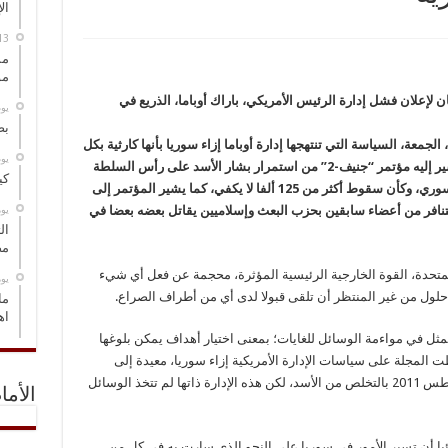
ال
مس
مو
ان لإعلان فشل إدارة الرئيس الأمريكي، باراك أوباما، الذريع في
‏ي
بص
جمعة، السياسة التي تنتهجها إدارة أوباما إزاء سوريا بأنها كارثية بكل
‏ي
المقاييس، قائلة إنه يكفي للتدليل على ذلك ما يشير إليه مؤتمر “جنيف-2” من استمرار بشار الأسد على رأس السلطة
كي
بما يعني استمرار ارتكاب الفظائع ضد الشعب السوري، وكأن سقوط أكثر من 125 ألفا لا يكفي، كما يشير المؤتمر إلى
‏ي
نافر من أعضاء سابقين بحزب البعث وإسلاميين يقاتل بعضه بعضا في
ال
مض
المتحدة، القوة الخارجية الرئيسية المؤثرة، محجمة عن فعل أي شيء
‏ي
 حلول من غير المنتظر أن تلقى قبولا لدى أي من أطراف الصراع.
ما
اه
ل في مواءمة الوسائل للغايات؛ بمعنى اختيار أهداف يمكن بلوغها
المجلة على سياسات الإدارة الأمريكية إزاء سوريا، معيدة إلى
الأذهان كيف أعلنت إدارة أوباما التزامها منذ أغسطس 2011 بالتخلص من الأسد، لكن هذه الإدارة ذاتها لم تتخذ الوسائل
الأما
دئيا أن تسير الأمور في سوريا على النحو الذي سارت به في كل من