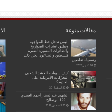
مقالات منوعة
الا
اليمن تدخل خط المواجهة
وتطلق عشرات الصواريخ
والطائرات المسيرة لنصرة
فلسطين والبنتاغون يعلن ذلك
رسميا.. تفاصيل
20 أكتوبر,2023
كيف سيواجه الحشد الشعبي
التحرّكات الأمريكية على
الحدود؟
22 أبريل,2019
الشهيد عبدالستار أحمد العبيدي
– 129 أبوصالح
20 أغسطس,2019