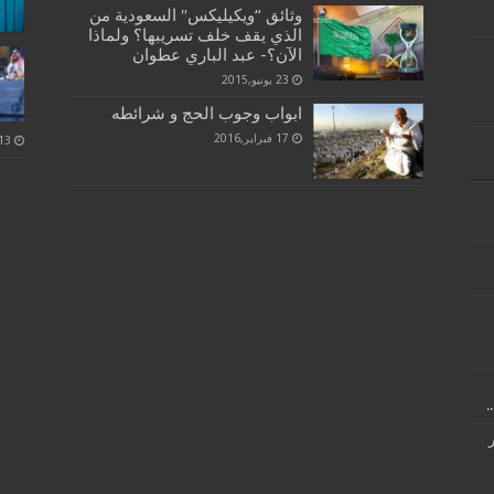
وثائق “ويكيليكس″ السعودية من
الذي يقف خلف تسريبها؟ ولماذا
الآن؟- عبد الباري عطوان
23 يونيو,2015
ابواب وجوب الحج و شرائطه
17 فبراير,2016
.