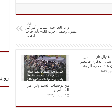
التالي
وزير الخارجية اللبناني: أمر غير
مقبول وصف «حزب الله» بأنه حزب
إرهابي
اغتيال ثانية… حين
اغتيال الذكرى فانتصر
ن عند صخرة الروشة
رواد 
من توجيهات السيد ولي امر
المسلمين
15 ديسمبر,2025