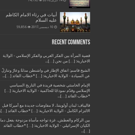
14 أبريل,2016
74,792
أبيات في رثاء الامام الكاظم
عليه السلام
10 ديسمبر,2017
59,856
Recent Comments
قضية المرأة بين الفكر الغربي والفكر الإسلامي - الولاية
الاخبارية: […] من نحن […]...
الشيخ قاسم: اتفاق الإطار في واشنطن مذلةٌ وعارٌ وتنازلٌ
عن السيادة - الولاية الاخبارية: […] *خطاب القائد […]...
الإمام الخامنئي شخصية فريدة في التاريخ السياسي
الإسلامي وقدّم نموذجًا للحاكمية - الولاية الاخبارية: […]
*خطاب القائد […]...
قاليباف: لبنان أولويتنا.. لا مفاوضات جديدة مع أميركا قبل
الالتزام الكامل - الولاية الاخبارية: […] *خطاب القائد […]..
بين الركام والعطش.. غزة تواجه مأساة مزدوجة بفعل دمار
الكيان الإسرائيلي - الولاية الاخبارية: […] *خطاب القائد
[…]...