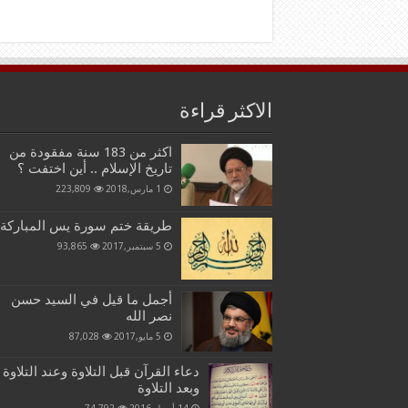
الاكثر قراءة
اكثر من 183 سنة مفقودة من
تاريخ الإسلام .. أين اختفت ؟
1 مارس,2018
223,809
طريقة ختم سورة يس المباركة
5 سبتمبر,2017
93,865
أجمل ما قيل في السيد حسن
نصر الله
5 مايو,2017
87,028
دعاء القرآن قبل التلاوة وعند التلاوة
وبعد التلاوة