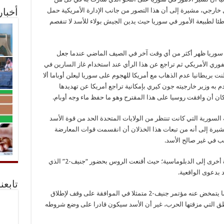
ارجي، مشيرة إلى أن هذا التصور من جانب الإدارة الأمريكية حمل
أخبا
ئا لطبيعة الأمور في سوريا حيث يدين الجيش بولاء للأسد لا تنفصم
ي سوريا ظهر أكثر من أي وقت آخر في الصيف الماضي عندما جعل
ري الأمريكي ثم تراجع عن هذا الرأي عند استخدام غاز السارين في
ت بريطانيا عدم الذهاب مع أمريكا للهجوم على سوريا ليعلن أوباما ألا
 به وزير خارجيته جون كيري بإمكانية تراجع أمريكا عن تهديدها
ن أن وافقت روسيا على هذا المقترح وهو ما حفظ ماء وجه أوبام.
لسورية التي كانت تنتظر من الولايات المتحدة الحد من قوة الأسد
مشيرة إلى أنه من تبعات هذا الخذلان أن انقسمت قوات المعارضة
ب في غير صالح الأسد.
ورصدت “نيو ريبابليك” كيف لجأت إدارة أوباما مرة أخرى إلى الدبلوماسية؛ حيث أقنعت الروس بحضور “جنيف-2” الذي
بدعوى الواقعية.
تابعن
ورجحت المجلة في ختام تعليقها أن يكون أقصى ما يتمخض عنه مؤتمر جنيف-2 متمثلا في الموافقة على وقف لإطلاق
اطق التي مزقتها الحرب، غير أن الأسد سيكون قادرا على وضع شروطه