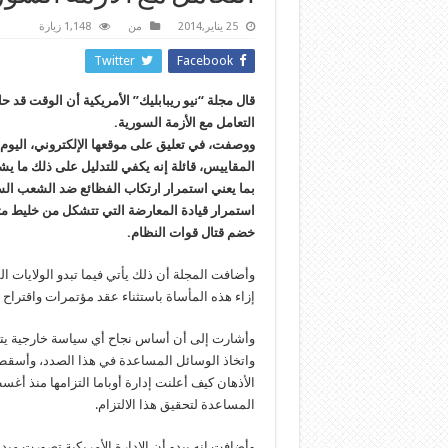
25 يناير,2014
من
1,148 زيارة
Twitter
Facebook
قال مجلة “نيو ريبابليك” الأمريكية أن الوقت قد ح
التعامل مع الأزمة السورية.
ووصفت، في تعليق على موقعها الإلكتروني، اليوم، ال
استمرار قيادة المعارضة التي تتشكل من خليط مت
خضم قتال قوات النظام.
وأضافت المجلة أن ذلك يأتي فيما تبدو الولايات 
إزاء هذه المأساة باستثناء عقد مؤتمرات واقتراح
وأشارت إلى أن أساس نجاح أي سياسة خارجية يتمث
واتخاذ الوسائل المساعدة في هذا الصدد، وأسقطت 
المساعدة لتحقيق هذا الالتزام.
وأضافت إنه يبدو أن الإدارة الأمريكية تصورت مب