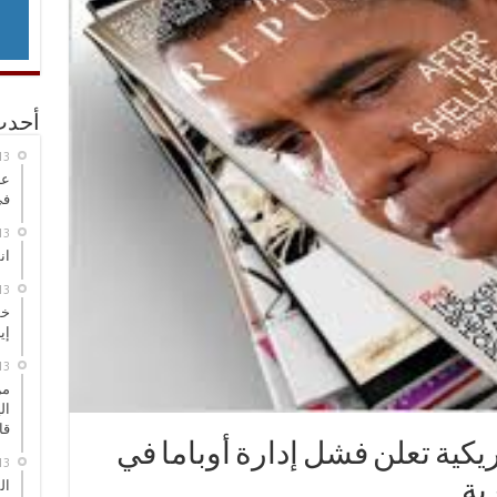
أحدث
عر
في
انطلاق
خط
إي
من
ال
قا
مريكية تعلن فشل إدارة أوباما في
ال
ية