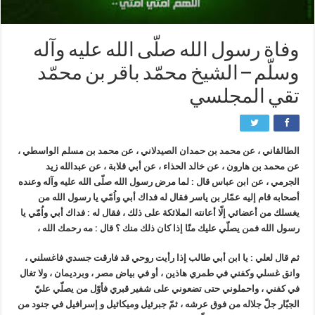
وفاة رسول الله صلّى الله عليه وآله
وسلّم – الشيخ محمّد باقر بن محمّد
تقي المجلسي
الطالقاني ، عن محمد بن حمدان الصيدلاني ، عن محمد بن مسلم الواسطي ،
عن محمد بن هارون ، عن خالد الحذاء ، عن أبي قلابة ، عن عبدالله زيد
الجرمي ، عن ابن عباس قال : لما مرض رسول الله صلّى الله عليه وآله وعنده
أصحابه قام إليه عمّار بن ياسر فقال له فداك أبي واُمّي يا رسول الله من
يغسلك من أعضائي إلّا أعانته الملائكة على ذلك ، فقال له : فداك أبي واُمّي يا
رسول الله فمن يصلّي عليك منّا إذا كان ذلك منك ؟ قال : مه رحمك الله ،
ثم قال لعلي : يا ابن أبي طالب إذا رأيت روحي قد فارقت جسدي فاغسلني ،
وانق غسلي وكفني في طمري هاذين ، أو في بياض مصر ، وبرديمان ، ولا تغال
في كفني ، واحملوني حتى تضعوني على شفير قبري فأوّل من يصلّي عليّ
الجبّار جلّ جلاله من فوق عرشه ، ثمّ جبرئيل وميكائيل و إسرافيل في جنود من