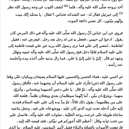
(6)
آخذ بروحه صلّى الله عليه وآله ، فلما
كشف الثوب عن وجه رسول الله نظر
(7)
إلى جبرئيل فقال له : عند الشدائد تخذلني ؟ فقال : يا محمّد إنّك ميت
وإنّهم ميّتون ، كل نفس ذائقة الموت.
فروي عن ابن عباس أنّ رسول الله صلّى الله عليه وآله في ذلك المرض كان
يقول : ادعوا لي حبيبي ، فجعل يدعى له رجل بعد رجل ، فيعرض عنه ، فقيل
لفاطمة ، امضي إلى علي فما نرى رسول الله يريد غير علي فبعث فاطمة إلى
علي عليه السلام فلمّا دخل فتح رسول الله صلّى الله عليه وآله عينيه وتهلل
وجهه ثم قال : إليّ يا علي إليّ يا علي ، فما زال يدنيه حتّى أخذه بيده وأجلسه
عند رأسه ،
ثم اغمي عليه ، فجاء الحسن والحسين عليها السلام يصيحان ويبكيان حتّى وقعا
على رسول الله (ص) فأراد علي عليه السلام أن ينحيهما عنه ، فأفاق رسول
الله صلّى الله عليه وآله ، ثمّ قال : يا علي دعني أشمهما ويشماني ، وأتزوّد
منهما ، ويتزوّدان منّي ، أما إنّهما سيظلمان بعدي ويقتلان ظلماً ، فلعنة الله
على من يظلمهما ، يقول ذلك ثلاثاً ، ثمّ مدّ يده إلى علي عليه السلام فجذبه
إليه حتّى أدخله تحت ثوبه الذي كان عليه ، ووضع فاه على فيه ، وجعل يناجيه
مناجاة طويلة حتّى خرجت روحه الطيّبة ، صلوات الله عليه وآله ، فانسل علي
من تحت ثيابه وقال : أعظم الله اُجوركم في نبيّكم ، فقد قبضه الله إليه ،
فارتفعت الأصوات بالضجّة والبكاء فقيل لأمير المؤمنين عليه السلام : ما الذي