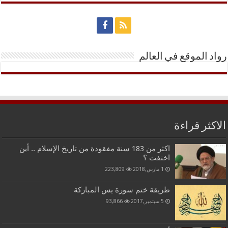
رواد الموقع في العالم
الاكثر قراءة
اكثر من 183 سنة مفقودة من تاريخ الإسلام .. أين
اختفت ؟
1 مارس,2018
223,809
طريقة ختم سورة يس المباركة
5 سبتمبر,2017
93,866