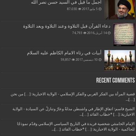
أجمل ما قيل في السيد حسن نصر الله
5 مايو,2017
87,030
دعاء القرآن قبل التلاوة وعند التلاوة وبعد التلاوة
14 أبريل,2016
74,793
أبيات في رثاء الامام الكاظم عليه السلام
10 ديسمبر,2017
59,857
Recent Comments
قضية المرأة بين الفكر الغربي والفكر الإسلامي - الولاية الاخبارية: […] من نحن
[…]...
الشيخ قاسم: اتفاق الإطار في واشنطن مذلةٌ وعارٌ وتنازلٌ عن السيادة - الولاية
الاخبارية: […] *خطاب القائد […]...
الإمام الخامنئي شخصية فريدة في التاريخ السياسي الإسلامي وقدّم نموذجًا
للحاكمية - الولاية الاخبارية: […] *خطاب القائد […]...