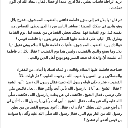
تريد الراحلة فأصاب بطني ، فلا أدري عمداً أو خطأ ، فقال : معاذ الله أن أكون
تعمّدت ،
ثم قال : يا بلال قم إلى منزل فاطمة فائتني بالقضيب الممشوق ، فخرج بلال
وهو ينادي في سكك المدينة : معاشر الناس من ذا الذي يعطي القصاص من
نفسه قبل يوم القيامة فهذا محمّد يعطي القصاص من نفسه قبل يوم القيامة
وطرق بلال الباب على فاطمة عليها السلام وهو يقول : يا فاطمة قومي !
فوالدك يريد القضيب الممشوق ، فأقبلت فاطمة عليها السلام وهي تقول : يا
بلال وما يصنع والدي بالقضيب ، وليس هذا يوم القضيب ؟ فقال بلال : يا فاطمة
أما علمت أنّ والدك قد صعد المنبر وهو يودع أهل الدين والدنيا ،
فصاحت فاطمة عليها السلام وقالت : واغماه لغمك يا أبتاه ، من للفقراء
والمساكين وابن السبيل يا حبيب الله ، وحبيب القلوب ؟ ثمّ ناولت بلالاً
القضيب ، فخرج حتّى ناوله رسول الله (ص) فقال رسول الله (ص) : أين الشيخ
؟ فقال الشيخ : ها أنا ذا يا رسول الله بأبي أنت واُمّي فقال : تعال فاقتص منّي
حتّى ترضى ، فقال الشيخ ، فاكشف لي عن بطنك يا رسول الله ، فكشف صلّى
الله عليه وآله عن بطنه ، فقال الشيخ : بأبي أنت واُمّي يا رسول الله ، أتأذن لي
أن أضع فمي على بطنك ؟ فأذن له ، فقال : أعوذ بموضع القصاص من بطن
رسول الله من النار يوم النار ، فقال رسول الله صلّى الله عليه وآله : يا سوادة
بن قيس أتعفو أم تقتصّ ؟