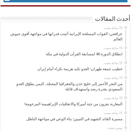
أحدث المقالات
عراقجي: القوات المسلحة الإيرانية أثبتت قدراتها في مواجهة أقوى جيوش
العالم
انطلاق الدورة 46 لمسابقة القرآن الدولية في مكة
خطيب جمعة طهران: العدو تكبد هزيمة نكراء أمام إيران
من البحر الأحمر إلى خليج عدن والجغرافيا المحتلة.. اليمن يطوّق العدو
السعودي بقدرة رصد واستهداف قاتلة
المغاربة يفرون من جنة أميركا والاتفاقيات الإبراهيمية المزعومة!
مسيرة القائد الشهيد في التبيين: بناء الوعي في مواجهة الباطل
‏يومين مضت