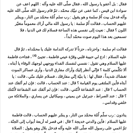
فقال : بل أعفو يا رسول الله ، فقال صلّى الله عليه وآله : اللهم اعف عن
سوادة ابن قيس ، كما عفى عن نبيّك محمّد ، ثمّ قام رسول الله صلّى الله عليه
وآله فدخل بيت اُمّ سلمة و هو يقول : رب سلم اُمّة محمّد من النار ، ويسّر
عليهم الحساب ، فقالت اُمّ سلمة : يا رسول الله مالي أراك معموماً متغيّر
اللون ؟ فقال : نعيت إلى نفسي هذه الساعة فسلام لك في الدنيا ، فلا
تسمعين بعد هذا اليوم صوت محمّد أبداً ،
فقالت ام سلمة : واحزناه ، حزناً لا تدركه الندامة عليك يا محمّداه ، ثمّ قال
(4)
عليه السلام : ادع لي حبيبة قلبي وقرّة عيني فاطمة ، تجيئ
، فجاءت فاطمة
عليها السلام وهي تقول : نفسي لنفسك الفداء ووجهي لوجهك الوقاء يا أبتاه ،
ألا تكلّمني كلمة ؟ فإنّي أنظر إليك وأراك مفارق الدنيا ، وأرى عساكر الموت
تغشاك شديداً ، فقال لها : يا بنيّة إنّي مفارقك ، فسلام عليك منّي ، قالت : يا
أبتاه فأين الملتقى يوم القيامة ؟ قال : عند الحساب ، قالت : فإن لم ألقك عند
الحساب ؟ قال : عند الشفاعة لاُمّتي ، قالت : فإن لم ألقك عند الشفاعة لاُمّتك
؟ قال : عند الصراط ، جبرئيل عن يميني ، وميكائيل عن يساري ، والملائكة من
خلفي وقدامي ،
ينادون : رب سلّم اُمّة محمّد من النار ، و يسّر عليهم الحساب ، قالت فاطمة
عليها السلام : فأين والدتي خديجة ؟ قال : في قصر له أربعة أبواب إلى الجنّة ،
ثمّ اغمي على رسول الله صلّى الله عليه وآله فدخل بلال وهو يقول : الصلاة