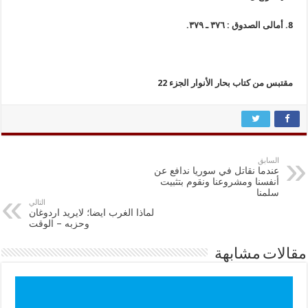
8. أمالى الصدوق : ٣٧٦ ـ ٣٧٩.
مقتبس من كتاب بحار الأنوار الجزء 22
السابق
عندما نقاتل في سوريا ندافع عن
أنفسنا ومشروعنا ونقوم بتثبيت
سلمنا
التالي
لماذا الغرب ايضا؛ لايريد اردوغان
وحزبه – الوقت
مقالات مشابهة