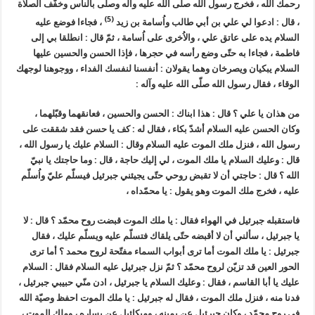
رحمك الله ، فخرج رسول الله صلّى الله عليه وآله وصلّى بالناس وخفّف الصلاة
(5)
، قال : ادعوا لي علي بن أبي طالب واُسامة بن زيد
، فجاءا فوضع عليه
السلام يده على عاتق علي ، والاُخرى على اُسامة ، ثمّ قال : انطلقا بي إلى
فاطمة ، فجاءا به حتّى وضع رأسه في حجرها ، فإذا الحسن والحسين عليها
السلام يبكيان ويصرخان وهما يقولان : أنفسنا لنفسك الفداء ، ووجوهنا لوجهك
الوقاء ، فقال رسول الله صلّى الله عليه وآله :
من هذان يا علي ؟ قال : هذا ابناك : الحسن والحسين ، فعانقهما وقبّلهما ،
وكان الحسن عليه السلام أشدّ بكاء ، فقال له : كف يا حسن فقد شققت على
رسول الله ، فنزل ملك الموت عليه السلام وقال : السلام عليك يا رسول الله ،
قال : وعليك السلام يا ملك الموت ، لي إليك حاجة ، قال : وما حاجتك يا نبيّ
الله ؟ قال : حاجتي أن لا تقبض روحي حتّى يجيئني جبرئيل فيسلّم عليّ واُسلّم
عليه ، فخرج ملك الموت وهو يقول : يا محمّداه ،
فاستقبله جبرئيل في الهواء فقال : يا ملك الموت قبضت روح محمّد ؟ قال : لا
يا جبرئيل ، سألني أن لا أقبضه حتّى يلقاك فتسلّم عليه ويسلّم عليك ، فقال
جبرئيل : يا ملك الموت أما ترى أبواب السماء مفتّحة لروح محمد ؟ أما ترى
الحور العين قد تزيّن لروح محمّد ؟ ثمّ نزل جبرئيل عليه السلام فقال : السلام
عليك يا أبا القاسم ، فقال : وعليك السلام يا جبرئيل ، ادن منّي حبيبي جبرئيل ،
فدنا منه ، فنزل ملك الموت ، فقال له جبرئيل : يا ملك الموت احفظ وصيّة الله
في روح محمّد ، وكان جبرئيل عن يمينه ، وميكائيل عن يساره ، وملك الموت ،