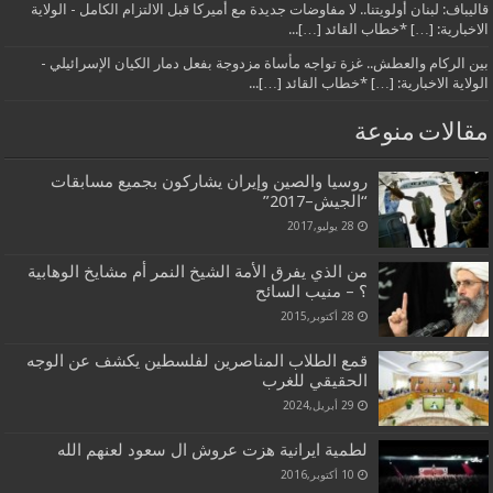
قاليباف: لبنان أولويتنا.. لا مفاوضات جديدة مع أميركا قبل الالتزام الكامل - الولاية
الاخبارية: […] *خطاب القائد […]...
بين الركام والعطش.. غزة تواجه مأساة مزدوجة بفعل دمار الكيان الإسرائيلي -
الولاية الاخبارية: […] *خطاب القائد […]...
مقالات منوعة
روسيا والصين وإيران يشاركون بجميع مسابقات
“الجيش–2017”
28 يوليو,2017
من الذي يفرق الأمة الشيخ النمر أم مشايخ الوهابية
؟ – منيب السائح
28 أكتوبر,2015
قمع الطلاب المناصرين لفلسطين يكشف عن الوجه
الحقيقي للغرب
29 أبريل,2024
لطمية ايرانية هزت عروش ال سعود لعنهم الله
10 أكتوبر,2016