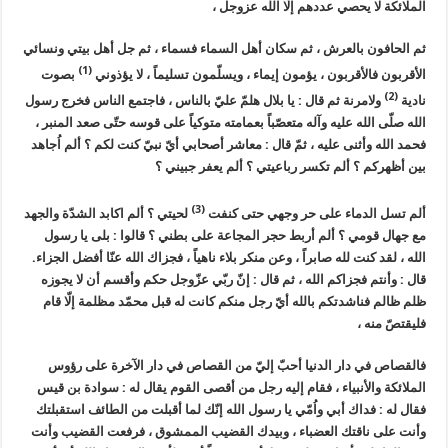
الملائكة لا يحصي عددهم إلّا الله عزوجل ،
ثم الحافون بالعرش ، ثم سكان أهل السماء فسماء ، ثم جل أهل بيتي ونسائي
(1)
الأقربون فالأقربون ، يؤمون إيماء ، ويسلّمون تسليماً ، لا يؤذوني
بصوت
(2)
نادية
ولامرنة ثم قال : يا بلال هلمّ عليّ بالناس ، فاجتمع الناس فخرج رسول
الله صلّى الله عليه وآله متعصّباً بعمامته متوكياً على قوسه حتّى صعد المنبر ،
فحمد الله وأثنى عليه ، ثمّ قال : معاشر أصحابي أيّ نبيّ كنت لكم ؟ ألم اُجاهد
بين أظهركم ؟ ألم تكسر رباعيتي ؟ ألم يعفر جبيني ؟
(3)
ألم تسل الدماء على حر وجهي حتى كنفت
لحيتي ؟ ألم اكابد الشدّة والجهد
مع جهال قومي ؟ ألم أربط حجر المجاعة على بطني ؟ قالوا : بلى يا رسول
الله ، لقد كنت لله صابراً ، وعن منكر بلاء ناهياً ، فجزاك الله عنّا أفضل الجزاء.
قال : وأنتم فجزاكم الله ، ثم قال : إنّ ربّي عزّوجل حكم وأقسم أن لا يجوزه
ظلم ظالم فناشدتكم بالله أيّ رجل منكم كانت له قبل محمّد مظلمة إلّا قام
فليقتصّ منه ،
فالقصاص في دار الدنيا أحبّ إليّ من القصاص في دار الآخرة على رؤوس
الملائكة والأنبياء ، فقام إليه رجل من أقصى القوم يقال له : سوادة بن قيس
فقال له : فداك أبي واُمّي يا رسول الله إنّك لما أقبلت من الطائف استقبلتك
وأنت على ناقتك العضباء ، وبيدك القضيب الممشوق ، فرفعت القضيب وأنت