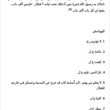
ناجاك به رسول الله (ص) حين أدخلك تحت ثيابه ؟ فقال : علمني ألف باب ،
(8)
يفتح لي كل باب ألف باب
.
الهوامش
1. لا تؤذونى خ.
2. نائحة خ ل.
3. لثقت خ ل.
4. ثمّ اغمى عليه خ ل.
5. لا يخلو من وهم ، لان اُسامة كان قد خرج عن المدينة وعسكر في خارجه
للقتال.
6. كلما خ ل.
7. ينظر خ ل.