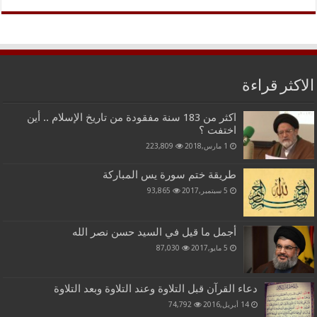
الاكثر قراءة
اكثر من 183 سنة مفقودة من تاريخ الإسلام .. أين
اختفت ؟
1 مارس,2018
223,809
طريقة ختم سورة يس المباركة
5 سبتمبر,2017
93,865
أجمل ما قيل في السيد حسن نصر الله
5 مايو,2017
87,030
دعاء القرآن قبل التلاوة وعند التلاوة وبعد التلاوة
14 أبريل,2016
74,792