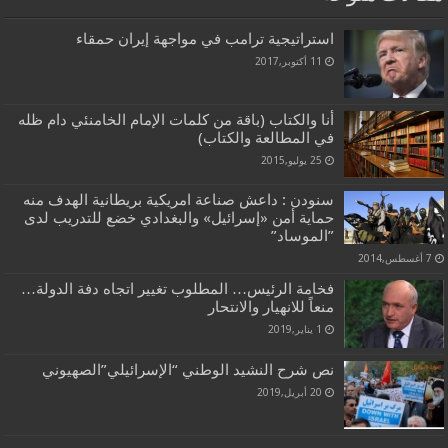
استراتيجية ترامب في مواجهة إيران حمقاء
11 أكتوبر,2017
أنا والكتاب (باقة من كلمات الإمام الخامنئي دام ظله
في المطالعة والكتاب)
25 يوليو,2015
سنودن : داعش صناعة امريكية بريطانية الهدف منه
حماية أمن «إسرائيل» والبغدادي خضع للتدريب لدى
”الموساد”
7 أغسطس,2014
فخامة الرئيس… المطلوب تغيير اتجاه دفة الدولة…
منعاً للانهيار والانتحار
1 يناير,2019
نص شرح النشيد الوطني “الإسرائيلي”الصهيوني
20 أبريل,2019