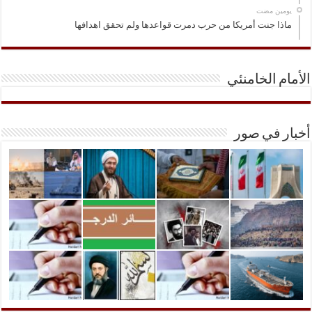
‏يومين مضت
ماذا جنت أمريكا من حرب دمرت قواعدها ولم تحقق اهدافها
الأمام الخامنئي
أخبار في صور