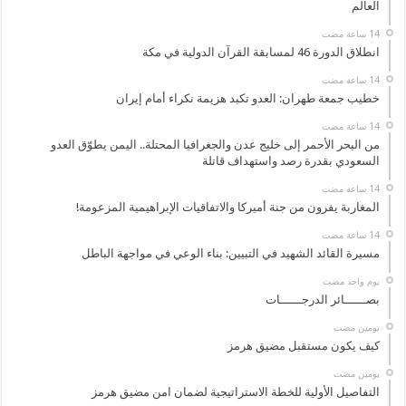
العالم
انطلاق الدورة 46 لمسابقة القرآن الدولية في مكة
خطيب جمعة طهران: العدو تكبد هزيمة نكراء أمام إيران
من البحر الأحمر إلى خليج عدن والجغرافيا المحتلة.. اليمن يطوّق العدو
السعودي بقدرة رصد واستهداف قاتلة
المغاربة يفرون من جنة أميركا والاتفاقيات الإبراهيمية المزعومة!
مسيرة القائد الشهيد في التبيين: بناء الوعي في مواجهة الباطل
‏يوم واحد مضت
بصــــــائر الدرجــــــات
‏يومين مضت
كيف يكون مستقبل مضيق هرمز
‏يومين مضت
التفاصيل الأولية للخطة الاستراتيجية لضمان امن مضيق هرمز