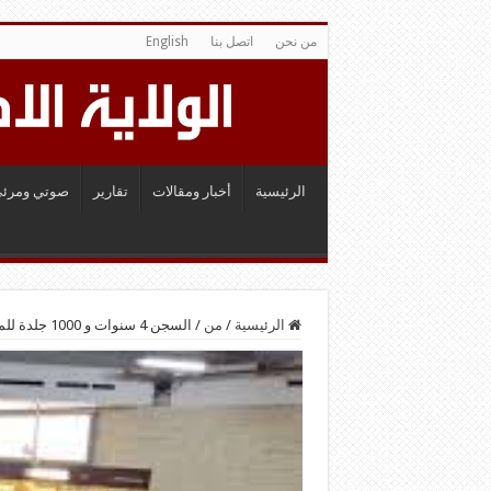
من نحن
اتصل بنا
English
الرئيسية
أخبار ومقالات
تقارير
صوتي ومرئي
الرئيسية
/
من
/
السجن 4 سنوات و 1000 جلدة للمتحرشين بمراهقيْن إيرانييْن بمطار جدة