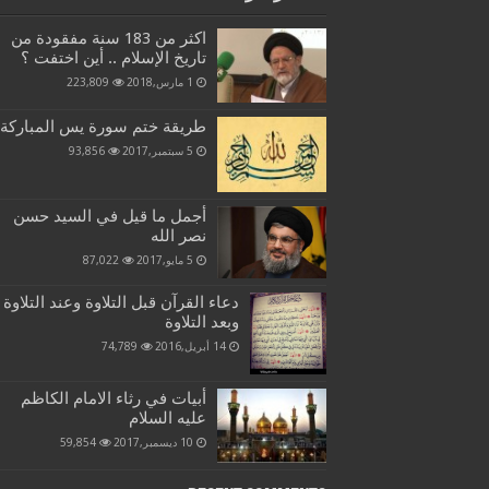
اكثر من 183 سنة مفقودة من
تاريخ الإسلام .. أين اختفت ؟
1 مارس,2018
223,809
طريقة ختم سورة يس المباركة
5 سبتمبر,2017
93,856
أجمل ما قيل في السيد حسن
نصر الله
5 مايو,2017
87,022
دعاء القرآن قبل التلاوة وعند التلاوة
وبعد التلاوة
14 أبريل,2016
74,789
أبيات في رثاء الامام الكاظم
عليه السلام
10 ديسمبر,2017
59,854