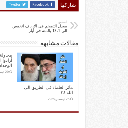
Twitter
Facebook
شاركها
السابق
معدل التضخم في الارياف انخفض
الى 13.1 بالمئة في أيار
مقالات مشابهة
محاولة 
أرادوا 
الوجدا
20 ديسمبر,2025
مآثر العلماء في الطريق الى
الله ٢٤
25 ديسمبر,2025