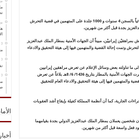
‏ي
ما
تص
أصدرت المحكمة الجزئية بجدة الاربعاء حكماً قضائياً بالسجن 4 سنوات و 1000 جلدة على المتهمين في قضية التحرش
‏ي
دالعزيز بجدة قبل أكثر من شهرين،
هل
ال
راهقيْن إيرانييْن، مبيناً أن الجهات الأمنية بمطار الملك عبدالعزيز
تحرش وتمت إحالة القضية والمتهمين فيها إلى هيئة التحقيق والادعاء
مت
تف
 إلى ما تناولته بعض وسائل الإعلام عن تعرض مراهقين إيرانيين
للتحرش بمطار الملك عبدالعزيز الدولي، فقد باشرت الجهات الأمنية بالمطار بتاريخ 1436/ 6/ 8هـ بلاغاً عن تعرض
ية والمتهمين فيها إلى هيئة التحقيق والادعاء العام للتحقيق
مخ
صو
راءات الجارية، كما أن أنظمة المملكة كفيلة بإيقاع أشد العقوبات
الأما
ان شخصين يعملان بمطار الملك عبدالعزيز الدولي بجدة بقيامهما
دود فعل واسعة قبل أكثر من شهرين.
أخبا