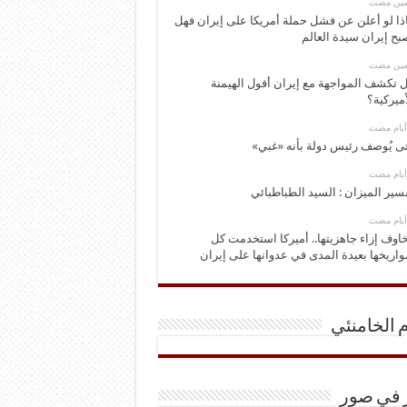
ومين مضت
ذا لو أعلن عن فشل حملة أمريكا على إيران فهل
بح إيران سيدة العالم
ومين مضت
 تكشف المواجهة مع إيران أفول الهيمنة
أميركية؟
ى يُوصف رئيس دولة بأنه «غبي»
سير الميزان : السيد الطباطبائي
اوف إزاء جاهزيتها.. أميركا استخدمت كل
اريخها بعيدة المدى في عدوانها على إيران
م الخامنئي
ر في صور