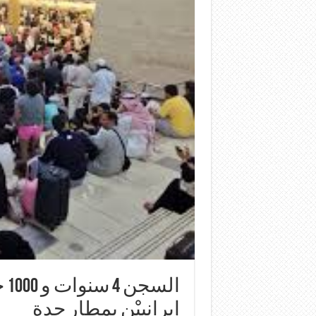
ال
إيرانييْن بمطار جدة