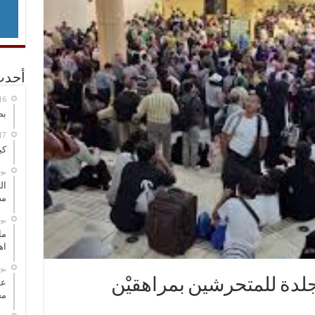
أحدث
بص
كي
‏ي
ال
مض
‏ي
ما
اه
‏ي
سجن 4 سنوات و 1000 جلدة للمتحرشين بمراهقيْن
عل
مح