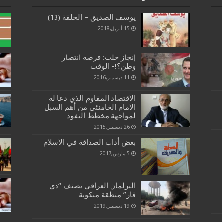
يوسف الصديق – الحلقة (13)
15 أبريل,2018
إنجاز حلب: فرصة انتصار
وطن؟!- الوقت
11 ديسمبر,2016
الاقتصاد المقاوم الذي دعا له
الامام الخامنئي من أهم السبل
لمواجهة مخطط النفوذ
26 ديسمبر,2015
بعض أداب الصداقة في الاسلام
5 مارس,2017
البرلمان العراقي يصنف “ذي
قار” منطقة منكوبة
19 ديسمبر,2019