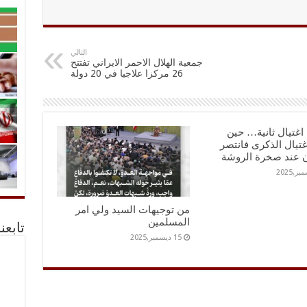
التالي
جمعية الهلال الاحمر الايراني تفتتح
26 مركزا علاجيا في 20 دولة
اغتيال ثانية… حين
اغتيال الذكرى فانتصر
ن عند صخرة الروشة
من توجيهات السيد ولي امر
المسلمين
تابعن
15 ديسمبر,2025