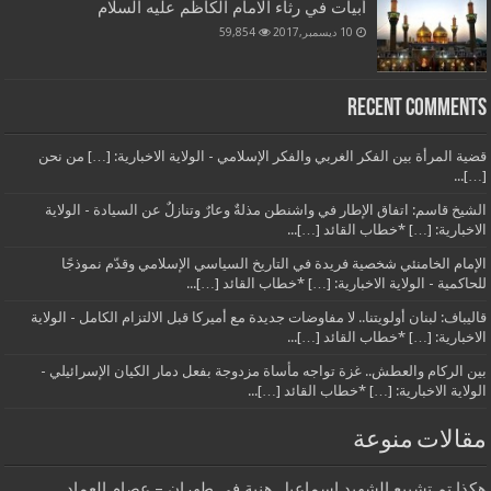
أبيات في رثاء الامام الكاظم عليه السلام
10 ديسمبر,2017
59,854
Recent Comments
قضية المرأة بين الفكر الغربي والفكر الإسلامي - الولاية الاخبارية: […] من نحن
[…]...
الشيخ قاسم: اتفاق الإطار في واشنطن مذلةٌ وعارٌ وتنازلٌ عن السيادة - الولاية
الاخبارية: […] *خطاب القائد […]...
الإمام الخامنئي شخصية فريدة في التاريخ السياسي الإسلامي وقدّم نموذجًا
للحاكمية - الولاية الاخبارية: […] *خطاب القائد […]...
قاليباف: لبنان أولويتنا.. لا مفاوضات جديدة مع أميركا قبل الالتزام الكامل - الولاية
الاخبارية: […] *خطاب القائد […]...
بين الركام والعطش.. غزة تواجه مأساة مزدوجة بفعل دمار الكيان الإسرائيلي -
الولاية الاخبارية: […] *خطاب القائد […]...
مقالات منوعة
هكذا تم تشييع الشهيد إسماعيل هنية في طهران – عصام العماد