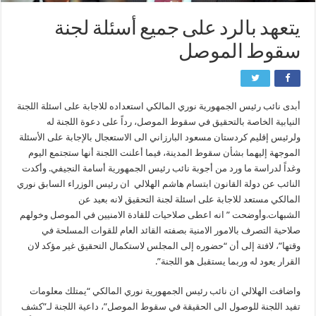
يتعهد بالرد على جميع أسئلة لجنة
سقوط الموصل
أبدى نائب رئيس الجمهورية نوري المالكي استعداده للاجابة على اسئلة اللجنة
النيابية الخاصة بالتحقيق في سقوط الموصل، رداً على دعوة اللجنة له
ولرئيس إقليم كردستان مسعود البارزاني الى الاستعجال بالإجابة على الأسئلة
الموجهة إليهما بشأن سقوط المدينة، فيما أعلنت اللجنة أنها ستجتمع اليوم
وغداً لدراسة ما ورد من أجوبة نائب رئيس الجمهورية أسامة النجيفي. وأكدت
النائب عن دولة القانون ابتسام هاشم الهلالي ان رئيس الوزراء السابق نوري
المالكي مستعد للاجابة على اسئلة لجنة التحقيق لانه بعيد عن
الشبهات.وأوضحت ” انه اعطى صلاحيات للقادة الامنيين في الموصل وخولهم
صلاحية التصرف بالامور الامنية بصفته القائد العام للقوات المسلحة في
وقتها”، لافتة إلى أن “حضوره إلى المجلس لاستكمال التحقيق غير مؤكد لان
القرار يعود له وربما يستقبل هو اللجنة”.
واضافت الهلالي ان نائب رئيس الجمهورية نوري المالكي “يمتلك معلومات
تفيد اللجنة للوصول الى الحقيقة في سقوط الموصل”، داعية اللجنة لـ”كشف