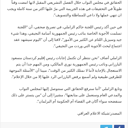
الحقائق في مجلس النواب خلال الفصل التشريعي المقبل لانها امضت وقتاً
طويلاً في التحقيقات في هذه الجريمة التي مرّ عليها اكثر من سنة كاملة ويجب
ان تنهي عملها ولا داعي للمماطلة والتسويف”.
في حين أكد رئيس اللجنة حاكم الزاملي، في تصريح صحفي، أن “اللجنة
تسلمت الأجوبة الخاصة بنائب رئيس الجمهورية أسامة النجيفي، وهذا شيء
جيد وسيزيل اللثام عن الكثير من الأمور”، لافتا إلى أن “اليوم سيشهد عقد
اجتماع لبحث الأجوبة التي وردت من النجيفي”.
الزاملي أضاف “نحن ننتظر أن تكتمل إجابات رئيس إقليم كردستان مسعود
البارزاني ونائب رئيس الجمهورية نوري المالكي، ومن المهم جدا أن يتم
الاستعجال بالإجابة لأننا لا نمتلك الكثير من الوقت”، مبينا أن “الأسئلة الموجهة
للطرفين طبيعية ولم أسمع برفض البارزاني الرد عليها إلا من خلال الإعلام”.
وتابع الزاملي “أننا سنرفع الحقائق التي سنتوصل إليها لمجلس النواب
والمدعي العام وسنعمل على متابعتها”، مشيرا إلى أن “من يتستر على ذلك
سنفضحه سواء أكان في القضاء أم الحكومة أم البرلمان”.
المصدر:شبكة الاعلام العراقي