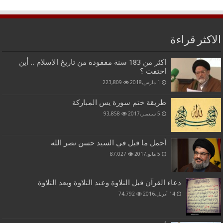
الاكثر قراءة
اكثر من 183 سنة مفقودة من تاريخ الإسلام .. أين
اختفت ؟
1 مارس,2018
223,809
طريقة ختم سورة يس المباركة
5 سبتمبر,2017
93,858
أجمل ما قيل في السيد حسن نصر الله
5 مايو,2017
87,027
دعاء القرآن قبل التلاوة وعند التلاوة وبعد التلاوة
14 أبريل,2016
74,792