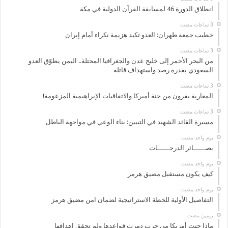
انطلاق الدورة 46 لمسابقة القرآن الدولية في مكة
خطيب جمعة طهران: العدو تكبد هزيمة نكراء أمام إيران
من البحر الأحمر إلى خليج عدن والجغرافيا المحتلة.. اليمن يطوّق العدو
السعودي بقدرة رصد واستهداف قاتلة
المغاربة يفرون من جنة أميركا والاتفاقيات الإبراهيمية المزعومة!
مسيرة القائد الشهيد في التبيين: بناء الوعي في مواجهة الباطل
‏يوم واحد مضت
بصــــــائر الدرجــــــات
‏يوم واحد مضت
كيف يكون مستقبل مضيق هرمز
‏يوم واحد مضت
التفاصيل الأولية للخطة الاستراتيجية لضمان امن مضيق هرمز
‏يومين مضت
ماذا جنت أمريكا من حرب دمرت قواعدها ولم تحقق اهدافها