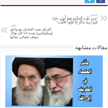
السابق
“ومن يُؤْت الْحِكْمة فقدْ أُوتِي خيْرًا
كثِيرًا وما يذّكّرُ إِلاّ أُوْلُواْ الألْبابِ”
التالي
العراق بصدد التعامل مع وثائق
[ويكيليكس] بجدية اذا كان هناك
موقف قضائي بشأنها
مقالات مشابهة