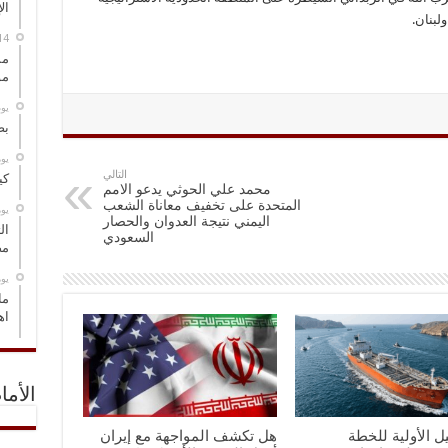
ال
لبنان.
مس
مو
‏ي
بص
‏ي
التالي
كي
محمد علي الحوثي يدعو الامم
المتحدة على تخفيف معاناة الشعب
‏ي
اليمني نتيجة العدوان والحصار
ال
السعودي
مض
‏ي
ما
اه
الأما
ل الأولية للخطة
هل تكشف المواجهة مع إيران