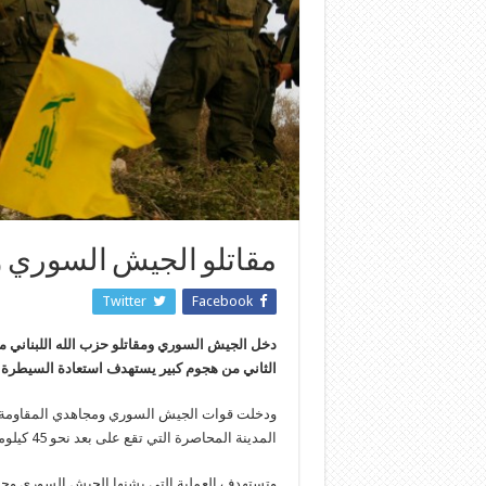
مقاتلو الجيش السوري و
Twitter
Facebook
دخل الجيش السوري ومقاتلو حزب الله اللبناني مد
الثاني من هجوم كبير يستهدف استعادة السيطرة عل
ودخلت قوات الجيش السوري ومجاهدي المقاومة مد
المدينة المحاصرة التي تقع على بعد نحو 45 كيلومترا شمال غربي العاصمة السورية دمشق.
وتستهدف العملية التي يشنها الجيش السوري وحزب