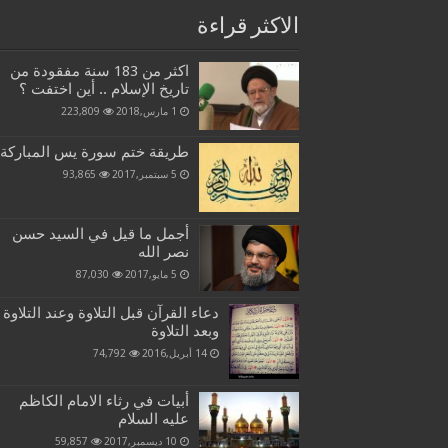
الاكثر قراءة
اكثر من 183 سنة مفقودة من
تاريخ الإسلام .. أين اختفت ؟
1 مارس,2018
223,809
طريقة ختم سورة يس المباركة
5 سبتمبر,2017
93,865
أجمل ما قيل في السيد حسن
نصر الله
5 مايو,2017
87,030
دعاء القرآن قبل التلاوة وعند التلاوة
وبعد التلاوة
14 أبريل,2016
74,792
أبيات في رثاء الامام الكاظم
عليه السلام
10 ديسمبر,2017
59,857