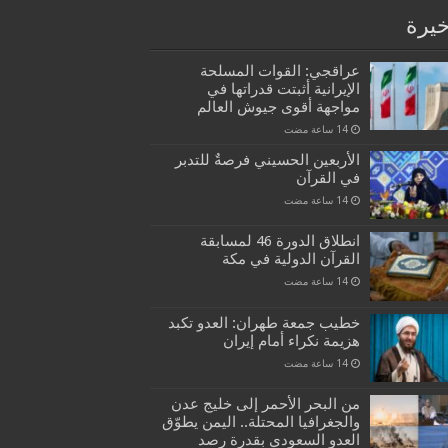
خيرة
عراقجي: القوات المسلحة
الإيرانية أثبتت قدراتها في
مواجهة أقوى جيوش العالم
الأربعين الحسيني فرصةٌ للتدبر
في القرآن
انطلاق الدورة 46 لمسابقة
القرآن الدولية في مكة
خطيب جمعة طهران: العدو تكبد
هزيمة نكراء أمام إيران
من البحر الأحمر إلى خليج عدن
والجغرافيا المحتلة.. اليمن يطوّق
العدو السعودي بقدرة رصد