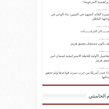
إبراهيمية المزعومة!
يرة القائد الشهيد في التبيين: بناء الوعي في
اجهة الباطل
وم واحد مضت
ــــــائر الدرجــــــات
ومين مضت
ف يكون مستقبل مضيق هرمز
ومين مضت
تفاصيل الأولية للخطة الاستراتيجية لضمان امن
يق هرمز
ومين مضت
ذا جنت أمريكا من حرب دمرت قواعدها ولم تحقق
دافها
م الخامنئي