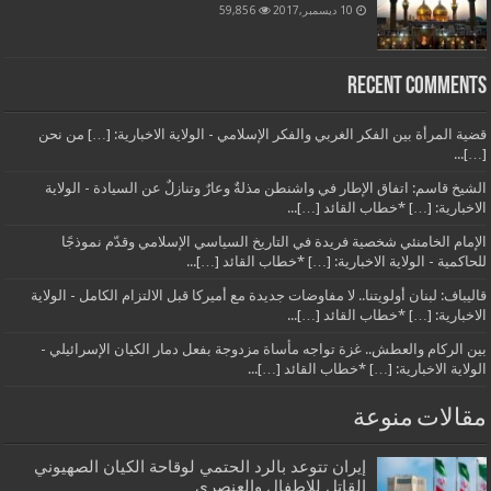
10 ديسمبر,2017
59,856
Recent Comments
قضية المرأة بين الفكر الغربي والفكر الإسلامي - الولاية الاخبارية: […] من نحن
[…]...
الشيخ قاسم: اتفاق الإطار في واشنطن مذلةٌ وعارٌ وتنازلٌ عن السيادة - الولاية
الاخبارية: […] *خطاب القائد […]...
الإمام الخامنئي شخصية فريدة في التاريخ السياسي الإسلامي وقدّم نموذجًا
للحاكمية - الولاية الاخبارية: […] *خطاب القائد […]...
قاليباف: لبنان أولويتنا.. لا مفاوضات جديدة مع أميركا قبل الالتزام الكامل - الولاية
الاخبارية: […] *خطاب القائد […]...
بين الركام والعطش.. غزة تواجه مأساة مزدوجة بفعل دمار الكيان الإسرائيلي -
الولاية الاخبارية: […] *خطاب القائد […]...
مقالات منوعة
إيران تتوعد بالرد الحتمي لوقاحة الكيان الصهيوني
القاتل للاطفال والعنصري