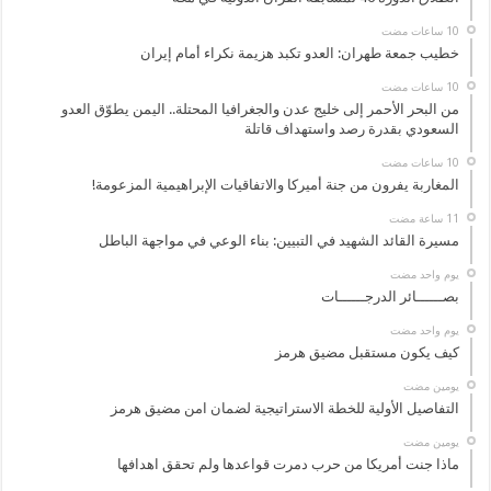
خطيب جمعة طهران: العدو تكبد هزيمة نكراء أمام إيران
من البحر الأحمر إلى خليج عدن والجغرافيا المحتلة.. اليمن يطوّق العدو
السعودي بقدرة رصد واستهداف قاتلة
المغاربة يفرون من جنة أميركا والاتفاقيات الإبراهيمية المزعومة!
مسيرة القائد الشهيد في التبيين: بناء الوعي في مواجهة الباطل
‏يوم واحد مضت
بصــــــائر الدرجــــــات
‏يوم واحد مضت
كيف يكون مستقبل مضيق هرمز
‏يومين مضت
التفاصيل الأولية للخطة الاستراتيجية لضمان امن مضيق هرمز
‏يومين مضت
ماذا جنت أمريكا من حرب دمرت قواعدها ولم تحقق اهدافها