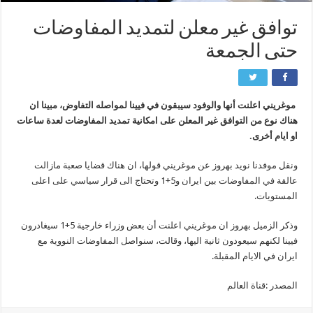
توافق غير معلن لتمديد المفاوضات
حتى الجمعة
موغريني اعلنت أنها والوفود سيبقون في فيينا لمواصله التفاوض، مبينا ان
هناك نوع من التوافق غير المعلن على امكانية تمديد المفاوضات لعدة ساعات
او ايام أخرى.
ونقل موفدنا نويد بهروز عن موغريني قولها، ان هناك قضايا صعبة مازالت
عالقة في المفاوضات بين ايران و5+1 وتحتاج الى قرار سياسي على اعلى
المستويات.
وذكر الزميل بهروز ان موغريني اعلنت أن بعض وزراء خارجية 5+1 سيغادرون
فيينا لكنهم سيعودون ثانية اليها، وقالت، سنواصل المفاوضات النووية مع
ايران في الايام المقبلة.
المصدر :قناة العالم