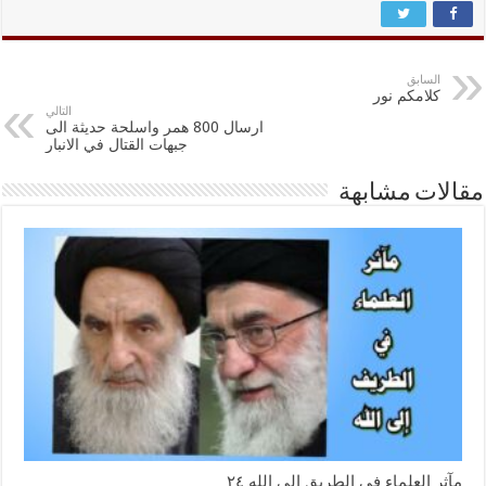
السابق
كلامكم نور
التالي
ارسال 800 همر واسلحة حديثة الى
جبهات القتال في الانبار
مقالات مشابهة
مآثر العلماء في الطريق الى الله ٢٤