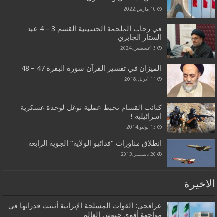
10 مارس,2022
في رحاب الملحمة الحسينية القسم 3 – 4 عبد
الستار الجابري
3 أغسطس,2024
الميزان في تفسير القرآن سورة البقرة 47 – 48
11 أبريل,2018
كتائب القسام تحبط عملية توغل لوحدة عسكرية
اسرائيلية !
13 يوليو,2014
انطلاق مناورات “فدائيو الولاية” الجوية الرابعة
20 ديسمبر,2013
الاخيرة
عراقجي: القوات المسلحة الإيرانية أثبتت قدراتها في
مواجهة أقوى جيوش العالم