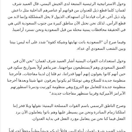
وحول الاستراتيجية الرئيسية المتبعة لدى الجيش اليمني، قال العميد شرف
لقمان: كلما قطع ذيل للعدوان من قواتهم أو عناصرهم الداخلية مثل داعش
ولد ذيل آخر.. فرأت قيادتنا أن استهداف الذيول لا يحل المشلكلة وإنما لابد من
قطع الرأس.. لذلك نحن نحتل الآن مناطق كبيرة من جنوب السعودية التي هي
في الحقيقة محافظات يمنية محتلة من قبل السعودية ونحن نسترد أراضينا.
وفيما صرح أن “السعودية باتت نهايتها وشيكة كقوة” شدد على أنه ليس: بيننا
وبين الشعب السعودي أي عداء.
وحول استعدادات القوات اليمنية أشار العميد شرف لقمان: “نحن الآن في
العمق السعودي وهم لايستطيعون مواجهتنا.. ضربناهم أولاً بصواريخ سكود في
حين أنهم كانوا يقولون إنهم أنهوا قدراتنا.. ثم قلنا إن لدينا مفاجئات.. فأخرجنا
منظومة جديدة للسلاح وهي توشكا لم يكونوا يعرفون عنها شيئا وبعدها أخرجنا
منظومة جديدة للتعامل مع الدروع وهي منظومة كورنيت ودمرنا اسطورتهم
الآبرامز الأميركية وقريبا سنظهر مفاجئات جديدة.”
وصرح الناطق الرسمي باسم القوات المسلحة اليمنية: نقولها وبلا فخر إننا
امتلكنا زمام المبادرة ونحن من يسيطر عليها وهم باتوا يتعاملون الآن برد
الفعل فيما كنا نحن من يتعامل مع رد الفعل في بداية العدوان.
وناشد العميد شرف لقمان أبناء اليمن قائلاً: لديكم جيشاً وطنياً مؤهلاً احترافياً