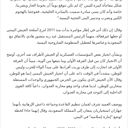
شكل مفاجأة كبيرة لليمن “إذ لم نكن نتوقع يوماً أن يخوننا الجار ويضربنا،
خاصة وأنه كان يتبنى مبادرة سميت بالمبادرة الخليجية.. ففوجئنا بالهجوم
الكبير وبضرب وتدمير البنى التحتية اليمنية.”
وقال: إن ذلك أتى في إطار مؤامرة بدأت منذ 2011 لنزع أسلحة الجيش اليمني
أو جعلها غيرفعالة، متهماً الرئيس المستقيل عبد ربه منصور هادي بالاتفاق مع
السعودية وعناصرها لتعطيل المنظومة الصاروخية اليمنية.
وبشأن انحياز بعض المؤسسات العسكرية أو الجيش لأطراف ضد أخرى، أوضح
أن الانحياز كان من قبل الفرقة الأولى وما يتبعها من ألوية.. مبيناً أن الفرقة
الأولى قد انحازت إلى طرف وربت أفرادها على مبدأ الولاء للحزب وليس
للوطن، مشدداً في الوقت ذاته على أن انحياز الجيش اليمني إنما هو للوطن،
وقال: الآن الجيش الذي يتكون من الحرس الجمهوري والوحدات المستقلة
منحازين للوطن.. لدينا هدف واحد وهو محاربة العدوان.. داعياً كافة القوى
الداخلية إلى التوحد في محاربة العدوان.
ووصف العميد شرف لقمان تنظيم القاعدة وجماعة داعش الإرهابية بأنهما
جهازان استخباريان يتبعان إلى المملكة السعودية، وقال إنهما جاءا كخطة
لوضع “إمارة إسلامية” في اليمن.