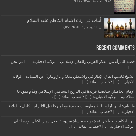
14 أبريل,2016
74,786
أبيات في رثاء الامام الكاظم عليه السلام
10 ديسمبر,2017
59,851
Recent Comments
قضية المرأة بين الفكر الغربي والفكر الإسلامي - الولاية الاخبارية: […] من نحن
[…]...
الشيخ قاسم: اتفاق الإطار في واشنطن مذلةٌ وعارٌ وتنازلٌ عن السيادة - الولاية
الاخبارية: […] *خطاب القائد […]...
الإمام الخامنئي شخصية فريدة في التاريخ السياسي الإسلامي وقدّم نموذجًا
للحاكمية - الولاية الاخبارية: […] *خطاب القائد […]...
قاليباف: لبنان أولويتنا.. لا مفاوضات جديدة مع أميركا قبل الالتزام الكامل - الولاية
الاخبارية: […] *خطاب القائد […]...
بين الركام والعطش.. غزة تواجه مأساة مزدوجة بفعل دمار الكيان الإسرائيلي -
الولاية الاخبارية: […] *خطاب القائد […]...