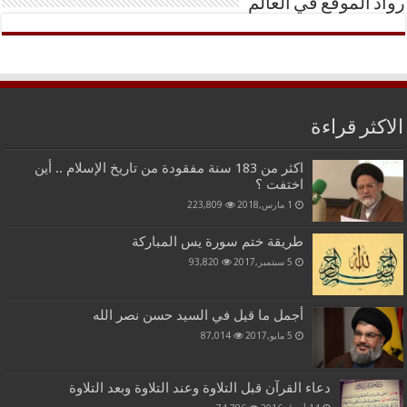
رواد الموقع في العالم
الاكثر قراءة
اكثر من 183 سنة مفقودة من تاريخ الإسلام .. أين
اختفت ؟
1 مارس,2018
223,809
طريقة ختم سورة يس المباركة
5 سبتمبر,2017
93,820
أجمل ما قيل في السيد حسن نصر الله
5 مايو,2017
87,014
دعاء القرآن قبل التلاوة وعند التلاوة وبعد التلاوة