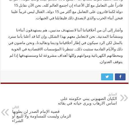
قادراً على التعامل مع كل الأعداء إن اجتمع العالم كله.. نحن الآن نقابل 15
دولة لكننا قادرون على التعامل مع أكثر من 15 دولة.. القتال ليس غريباً علينا
فنحن أبناء الحرب والذي لايصدق ذلك فليقابلنا في الجبهات.
وأشار إلى أن من أخلاقياتنا أننا لانستهدف مدنيين.. هم يستهدفون أبناءنا
ومنشآتنا المدنية.. نحن لانتعامل معهم بهذا الشكل، وإن كنا قد أعلنا بأننا سنرد
بالمثل لكن الرد سيكون في إطار أخلاقياتنا وديننا وتقاليدنا.. ونحن ماضون في
ذلك والأيام القادمة ستثبت ذلك.. تنتظرنا المؤسسات الاقتصادية في الخوبة
ومحطاتهم الكهربائية وموانئهم وكلها أهداف مشروعة لنا وسنستهدفها إذا لم
يتوقف العدوان.
السابق
الكيان الصهيوني يبني حكومته على
اساس الارهاب ويرى حياته في بقائه
التالي
قضية الإمام الصدر لن يطويها
الزمان وليست للمساومة ولا للبيع أو
الشراء