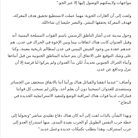
مواجهات ولايمكنهم الوصول إليها إلا عبر الجو.”
ولفت إلى أن الغارات الجوية: مهما عملت لاتستطيع تحقيق هدف المعركة..
فهدف المعركة يحققها البشر.. والنصر حليفنا إن شاءالله.
وحول مدينة عدن أشار الناطق الرسمي باسم القوات المسلحة اليمنية: أنه
وقبل العدوان كانت هناك اتفاقات بيننا وبين الإخوة في الحراك في عدن.. هم
عندهم عقدة من وجود الجيش اليمني في عدن لمظالم تاريخية معينة.. وكنا
على وشك التوقيع على الاتفاق أن يتم حماية المناطق الجنوبية من قبل أبناءها
وأبناء الحراك الجنوبي تحديداً، لكن بدأ العدوان ولم يتركوا لنا فرصة إلا أن
ننزل وندافع عن عدن.
وأضاف: “عندما اتفقنا والقبائل هناك ورأينا أننا بالاتفاق سنخفف من الخسائر
وسنتصدى للعدوان انسحبنا دون أن يعلم أحد.. ولكن لم نسحب كل قواتنا
فمازالت لدينا قوات هناك لمراقبة الوضع ولتنفيذ الاستراتيجية الجديدة في
الدفاع.”
وبهذا الشأن بالذات لفت إلى أنه كان هناك دفاع تقليدي مباشر “وتحولنا إلى
خطة حرب النفس الطويل أو الحرب بعيدة المدى.. منها استدراج العدو إلى
حرب استنزاف.. وهذا يتطلب تكتيكات جديدة وعمل جديد.”