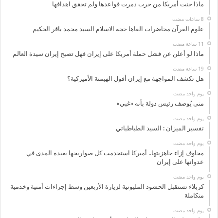
ماذا جنت أمريكا من حرب دمرت قواعدها ولم تحقق اهدافها
علوم القرآن محاضرات القاها حجة الاسلام السيد محمد باقر الحكيم
ماذا لو أعلن عن فشل حملة أمريكا على إيران فهل تصبح إيران سيدة العالم
هل تكشف المواجهة مع إيران أفول الهيمنة الأميركية؟
‏يوم واحد مضت
متى يُوصف رئيس دولة بأنه «غبي»
‏يوم واحد مضت
تفسير الميزان : السيد الطباطبائي
‏يوم واحد مضت
مخاوف إزاء جاهزيتها.. أميركا استخدمت كل صواريخها بعيدة المدى في
عدوانها على إيران
‏يوم واحد مضت
كربلاء تستقبل الحشود المليونية لزيارة الأربعين وسط إجراءات أمنية وخدمية
متكاملة
‏يوم واحد مضت