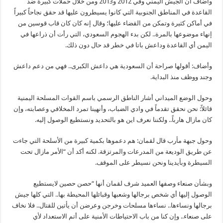
وأضاف أن الجيش اليمني وفي 2012 و2013 ومن خلال حملات كبيرة ضد
القاعدة في المناطق الجنوبية التي كانوا يسيطرون عليها قد حقق نجاحاً كبيراً
في أماكن كثيرة وتمكن من القضاء عليها؛ وقال إنه كان كان قاب قوسين من
إنهاء موضوعها بالمرة.. لكن بدء الهجوم السعودي، التي رأت أن ذراعها في
اليمن أي القاعدة وداعش باتا في خطر قد حال دون ذلك.
وأضاف: أقولها صراحة أن السعودية هي داعش الكبرى.. فهي من دعم داعش
وجند ووظف منذ البداية.
وحول الوضع الميداني أشار الناطق الرسمي باسم القوات المسلحة اليمنية
قائلاً: نحن نحقق تقدماً في وادي الضباب، وأنهينا تمرد المخلافي وعصابته، وإن
كان مازال هارباً.. ولكننا نعرف اين هو بالتحديد ونستطيع الوصول إليه.
وحول جبهة مأرب قال لقمان: هم دعموها بكمية كبيرة من الأسلحة التي جاءت
عن طريق الوديعة من المدرعات والمرتزقة. لكنه أكد أن “الأمر مازال تحت
السيطرة وبأيدينا ونحن نسيطر على الموقف.
وبشأن صنعاء وصفها العميد شرف لقمان أنها “حصن حصين لايستطيع
الوصول إليها أي شخص برجالها وشعبها وقبائلها المحيطة بها.. التي كلها جيش
برجالها ونساءها.. نساءها مسلحات وخرجن وعرضن أن يأتين للقتال.. فلا نخاف
على صنعاء.. وإن كنا من باب الاحتياطات الأمنية على أتم الاستعداد لأي