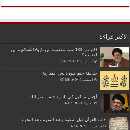
الاكثر قراءة
اكثر من 183 سنة مفقودة من تاريخ الإسلام .. أين
اختفت ؟
1 مارس,2018
223,809
طريقة ختم سورة يس المباركة
5 سبتمبر,2017
93,858
أجمل ما قيل في السيد حسن نصر الله
5 مايو,2017
87,027
دعاء القرآن قبل التلاوة وعند التلاوة وبعد التلاوة
14 أبريل,2016
74,792