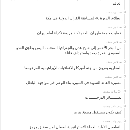
العالم
‏ساعتين مضت
انطلاق الدورة 46 لمسابقة القرآن الدولية في مكة
‏ساعتين مضت
خطيب جمعة طهران: العدو تكبد هزيمة نكراء أمام إيران
‏ساعتين مضت
من البحر الأحمر إلى خليج عدن والجغرافيا المحتلة.. اليمن يطوّق العدو
السعودي بقدرة رصد واستهداف قاتلة
‏ساعتين مضت
المغاربة يفرون من جنة أميركا والاتفاقيات الإبراهيمية المزعومة!
‏ساعتين مضت
مسيرة القائد الشهيد في التبيين: بناء الوعي في مواجهة الباطل
بصــــــائر الدرجــــــات
‏يوم واحد مضت
كيف يكون مستقبل مضيق هرمز
‏يوم واحد مضت
التفاصيل الأولية للخطة الاستراتيجية لضمان امن مضيق هرمز