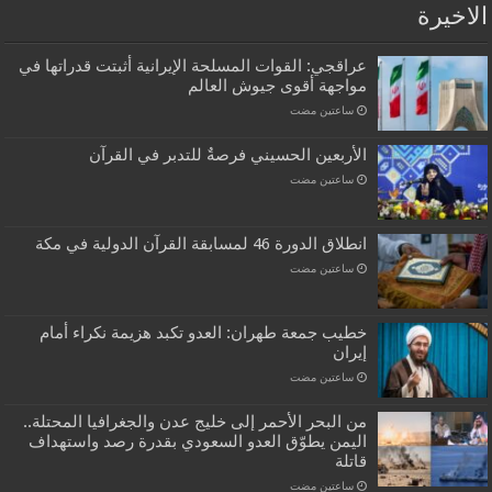
الاخيرة
عراقجي: القوات المسلحة الإيرانية أثبتت قدراتها في
مواجهة أقوى جيوش العالم
‏ساعتين مضت
الأربعين الحسيني فرصةٌ للتدبر في القرآن
‏ساعتين مضت
انطلاق الدورة 46 لمسابقة القرآن الدولية في مكة
‏ساعتين مضت
خطيب جمعة طهران: العدو تكبد هزيمة نكراء أمام
إيران
‏ساعتين مضت
من البحر الأحمر إلى خليج عدن والجغرافيا المحتلة..
اليمن يطوّق العدو السعودي بقدرة رصد واستهداف
قاتلة
‏ساعتين مضت