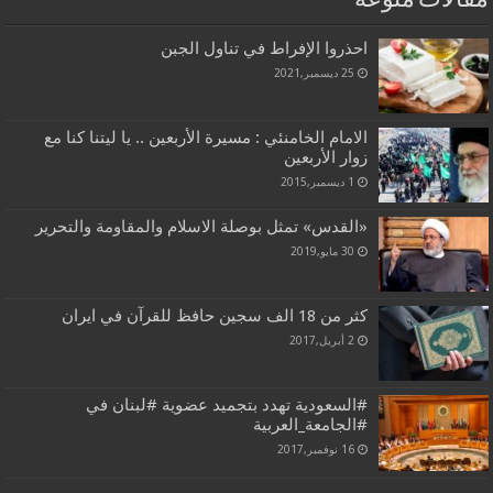
مقالات منوعة
احذروا الإفراط في تناول الجبن
25 ديسمبر,2021
الامام الخامنئي : مسیرة الأربعین .. یا لیتنا کنا مع
زوار الأربعین
1 ديسمبر,2015
«القدس» تمثل بوصلة الاسلام والمقاومة والتحرير
30 مايو,2019
كثر من 18 الف سجين حافظ للقرآن في ايران
2 أبريل,2017
#السعودية تهدد بتجميد عضوية #لبنان في
#الجامعة_العربية
16 نوفمبر,2017