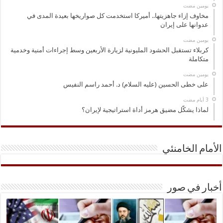
‏يومين مضت
مخاوف إزاء جاهزيتها.. أميركا استخدمت كل صواريخها بعيدة المدى في
عدوانها على إيران
‏يومين مضت
كربلاء تستقبل الحشود المليونية لزيارة الأربعين وسط إجراءات أمنية وخدمية
متكاملة
‏يومين مضت
على خطى الحسين (عليه السلام) د. أحمد راسم النفيس
لماذا يشكّل مضيق هرمز أداة استراتيجية لإيران؟
الأمام الخامنئي
أخبار في صور