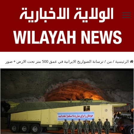
الرئيسية
/
من
/
ترسانة الصواريخ الايرانية في عمق 500 متر تحت الارض + صور