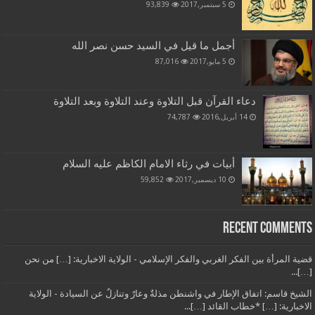
5 سبتمبر,2017
93,839
أجمل ما قيل في السيد حسن نصر الله
5 مايو,2017
87,016
دعاء القرآن قبل التلاوة وعند التلاوة وبعد التلاوة
14 أبريل,2016
74,787
أبيات في رثاء الامام الكاظم عليه السلام
10 ديسمبر,2017
59,852
Recent Comments
قضية المرأة بين الفكر الغربي والفكر الإسلامي - الولاية الاخبارية: […] من نحن
[…]...
الشيخ قاسم: اتفاق الإطار في واشنطن مذلةٌ وعارٌ وتنازلٌ عن السيادة - الولاية
الاخبارية: […] *خطاب القائد […]...