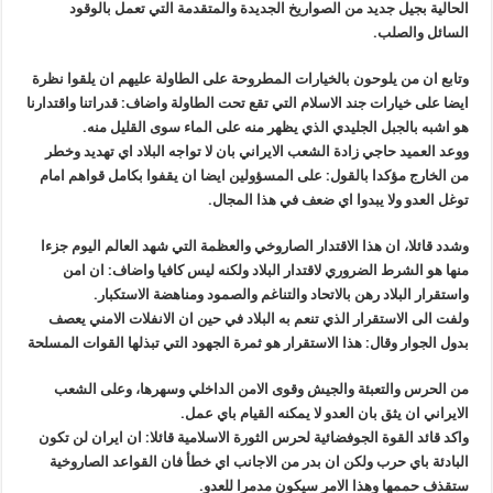
الحالية بجيل جديد من الصواريخ الجديدة والمتقدمة التي تعمل بالوقود
السائل والصلب.
وتابع ان من يلوحون بالخيارات المطروحة على الطاولة عليهم ان يلقوا نظرة
ايضا على خيارات جند الاسلام التي تقع تحت الطاولة واضاف: قدراتنا واقتدارنا
هو اشبه بالجبل الجليدي الذي يظهر منه على الماء سوى القليل منه.
ووعد العميد حاجي زادة الشعب الايراني بان لا تواجه البلاد اي تهديد وخطر
من الخارج مؤكدا بالقول: على المسؤولين ايضا ان يقفوا بكامل قواهم امام
توغل العدو ولا يبدوا اي ضعف في هذا المجال.
وشدد قائلا، ان هذا الاقتدار الصاروخي والعظمة التي شهد العالم اليوم جزءا
منها هو الشرط الضروري لاقتدار البلاد ولكنه ليس كافيا واضاف: ان امن
واستقرار البلاد رهن بالاتحاد والتناغم والصمود ومناهضة الاستكبار.
ولفت الى الاستقرار الذي تنعم به البلاد في حين ان الانفلات الامني يعصف
بدول الجوار وقال: هذا الاستقرار هو ثمرة الجهود التي تبذلها القوات المسلحة
من الحرس والتعبئة والجيش وقوى الامن الداخلي وسهرها، وعلى الشعب
الايراني ان يثق بان العدو لا يمكنه القيام باي عمل.
واكد قائد القوة الجوفضائية لحرس الثورة الاسلامية قائلا: ان ايران لن تكون
البادئة باي حرب ولكن ان بدر من الاجانب اي خطأ فان القواعد الصاروخية
ستقذف حممها وهذا الامر سيكون مدمرا للعدو.