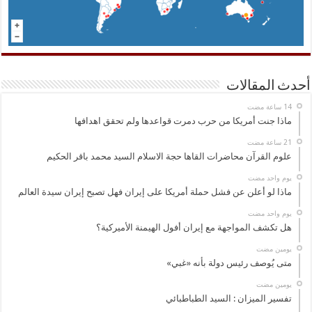
أحدث المقالات
ماذا جنت أمريكا من حرب دمرت قواعدها ولم تحقق اهدافها
علوم القرآن محاضرات القاها حجة الاسلام السيد محمد باقر الحكيم
‏يوم واحد مضت
ماذا لو أعلن عن فشل حملة أمريكا على إيران فهل تصبح إيران سيدة العالم
‏يوم واحد مضت
هل تكشف المواجهة مع إيران أفول الهيمنة الأميركية؟
‏يومين مضت
متى يُوصف رئيس دولة بأنه «غبي»
‏يومين مضت
تفسير الميزان : السيد الطباطبائي