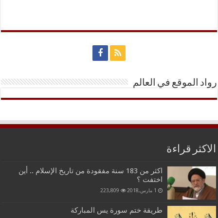
رواد الموقع في العالم
الاكثر قراءة
اكثر من 183 سنة مفقودة من تاريخ الإسلام .. أين
اختفت ؟
1 مارس,2018
223,809
طريقة ختم سورة يس المباركة