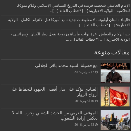
الإمام الخامنئي شخصية فريدة في التاريخ السياسي الإسلامي وقدّم نموذجًا
للحاكمية - الولاية الاخبارية: […] *خطاب القائد […]...
قاليباف: لبنان أولويتنا.. لا مفاوضات جديدة مع أميركا قبل الالتزام الكامل - الولاية
الاخبارية: […] *خطاب القائد […]...
بين الركام والعطش.. غزة تواجه مأساة مزدوجة بفعل دمار الكيان الإسرائيلي -
الولاية الاخبارية: […] *خطاب القائد […]...
مقالات منوعة
مع فضيلة السيد محمد باقر الجلالي
17 فبراير,2019
العبادي يؤكد على بذل أقصى الجهود للحفاظ على
أرواح الزوار
10 أكتوبر,2016
الموقف العربي من الحشد الشعبي وحزب الله لا
يعكس إرادة الشعوب
13 مارس,2016