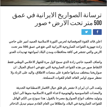
ترسانة الصواريخ الايرانية في عمق
500 متر تحت الارض + صور
اعلن قائد القوة الجوفضائية لحرس الثورة الاسلامية العميد امير علي حاجي
زادة جهوزية القواعد الصاروخية الايرانية التي تقع في عمق 500 متر تحت
الارض والتي تنتشر في كافة محافظات ومدن البلاد لمواجهة تهديدات العدو.
واضاف العميد حاجي زادة الذي سمح لاول مرة للجهاز الاعلامي الوطني فقط
لالتقاط صور من هذه القواعد الصاروخية التي تقع في اعماق الجبال: ان
صواريخنا بمختلف مدياتها جاهزة على منصات الاطلاق، واليد على الزناد ولا
ننتظر سوى اوامر القائد العام للقوات المسلحة.
ولفت الى ان ايران لا تشعر باي قلق حيال الاقمار الاصطناعية الحديثة
والمعدات الجاسوسية والهجومية لاعداء الثورة الاسلامية منوها الى انتاج
وتوليد مختلف انواع الصواريخ مصرحا بالقول: هذا نموذج من الكم الهائل
للقواعد الصاروخية في البلاد، وانطلاقا من العام القادم سيتم تبديل الذخائر