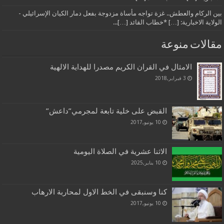
بين الركام والعطش.. غزة تواجه مأساة مزدوجة بفعل دمار الكيان الإسرائيلي -
الولاية الاخبارية: […] *خطاب القائد […]...
مقالات منوعة
الامثال في القران الكريم مصدرا للهداية الالهية
3 فبراير,2018
القبض على خلية تابعة لمجرمي”داعش”
10 يونيو,2017
الاثنا عشرية في الصلاة اليومية
10 يناير,2025
كنا وسنبقى في الخط الاول لمحاربة الارهاب
10 يونيو,2017