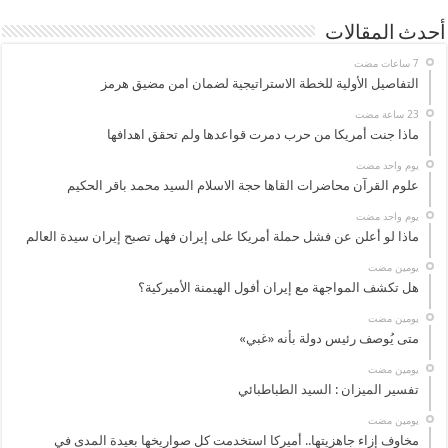
أحدث المقالات
التفاصيل الأولية للخطة الاستراتيجية لضمان امن مضيق هرمز
ماذا جنت أمريكا من حرب دمرت قواعدها ولم تحقق اهدافها
‏يوم واحد مضت
علوم القرآن محاضرات القاها حجة الاسلام السيد محمد باقر الحكيم
‏يوم واحد مضت
ماذا لو أعلن عن فشل حملة أمريكا على إيران فهل تصبح إيران سيدة العالم
‏يومين مضت
هل تكشف المواجهة مع إيران أفول الهيمنة الأميركية؟
‏يومين مضت
متى يُوصف رئيس دولة بأنه «غبي»
‏يومين مضت
تفسير الميزان : السيد الطباطبائي
‏يومين مضت
مخاوف إزاء جاهزيتها.. أميركا استخدمت كل صواريخها بعيدة المدى في