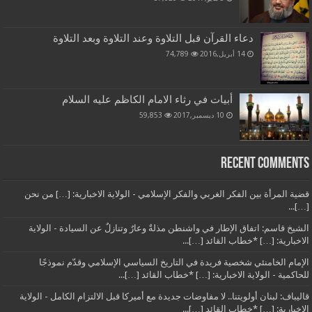
دعاء القرآن قبل التلاوة وعند التلاوة وبعد التلاوة
14 أبريل,2016
74,789
أبيات في رثاء الامام الكاظم عليه السلام
10 ديسمبر,2017
59,853
Recent Comments
قضية المرأة بين الفكر الغربي والفكر الإسلامي - الولاية الاخبارية: […] من نحن
[…]...
الشيخ قاسم: اتفاق الإطار في واشنطن مذلةٌ وعارٌ وتنازلٌ عن السيادة - الولاية
الاخبارية: […] *خطاب القائد […]...
الإمام الخامنئي شخصية فريدة في التاريخ السياسي الإسلامي وقدّم نموذجًا
للحاكمية - الولاية الاخبارية: […] *خطاب القائد […]...
قاليباف: لبنان أولويتنا.. لا مفاوضات جديدة مع أميركا قبل الالتزام الكامل - الولاية
الاخبارية: […] *خطاب القائد […]...