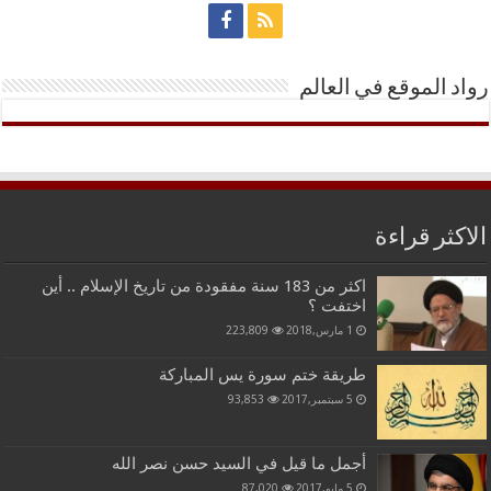
رواد الموقع في العالم
الاكثر قراءة
اكثر من 183 سنة مفقودة من تاريخ الإسلام .. أين
اختفت ؟
1 مارس,2018
223,809
طريقة ختم سورة يس المباركة
5 سبتمبر,2017
93,853
أجمل ما قيل في السيد حسن نصر الله
5 مايو,2017
87,020