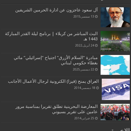
آل سعود عاجزون عن ادارة الحرمين الشريفين
13 سبتمبر,2015
البث المباشر من كربلاء | برنامج ليلة القدر المباركة
1443 هـ
24 أبريل,2022
مبادرة “السلام الأزرق” اجتياح “إسرائيلي” مائي
بغطاء حكومي لبناني
22 ديسمبر,2025
العراق يمنح (فيزا) الكترونية لرجال الأعمال الأجانب
18 ديسمبر,2014
المعارضة البحرينية تطلق تقريرا بمناسبة مرور
عامين على تقرير بسيوني
25 فبراير,2014