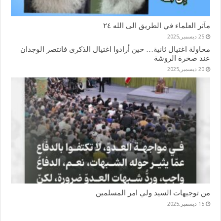
مآثر العلماء في الطريق الى الله ٢٤
25 ديسمبر,2025
محاولة اغتيال ثانية… حين أرادوا اغتيال الذكرى فانتصر الوجدان
عند صخرة الروشة
20 ديسمبر,2025
من توجيهات السيد ولي امر المسلمين
15 ديسمبر,2025