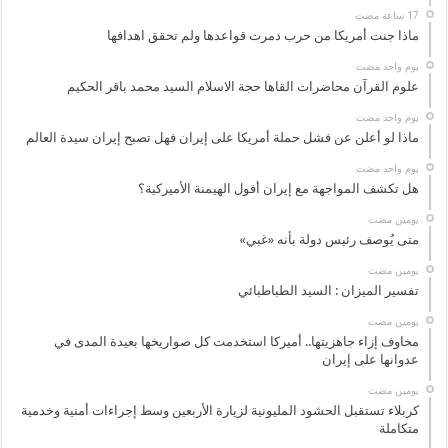
ماذا جنت أمريكا من حرب دمرت قواعدها ولم تحقق اهدافها
‏يوم واحد مضت
علوم القرآن محاضرات القاها حجة الاسلام السيد محمد باقر الحكيم
‏يوم واحد مضت
ماذا لو أعلن عن فشل حملة أمريكا على إيران فهل تصبح إيران سيدة العالم
‏يوم واحد مضت
هل تكشف المواجهة مع إيران أفول الهيمنة الأميركية؟
‏يومين مضت
متى يُوصف رئيس دولة بأنه «غبي»
‏يومين مضت
تفسير الميزان : السيد الطباطبائي
‏يومين مضت
مخاوف إزاء جاهزيتها.. أميركا استخدمت كل صواريخها بعيدة المدى في
عدوانها على إيران
‏يومين مضت
كربلاء تستقبل الحشود المليونية لزيارة الأربعين وسط إجراءات أمنية وخدمية
متكاملة