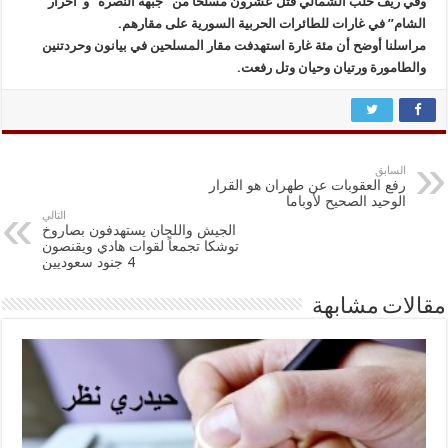
وفي ريف حلب الشمالي قتل عشرون مسلحاً من “جبهة النصرة” و”أحرار
الشام” في غارات للطائرات الحربية السورية على مقارهم.
مراسلنا أوضح أن مئة غارة استهدفت مقار المسلحين في بيانون وحردتنين
والطامورة ورتيان وحيان وتل رفعت.
السابق
رفع العقوبات عن طهران هو القرار
الوحيد الصحيح لأوباما
التالي
الجيش واللجان يستهدفون بصاروخ
توشكا تجمعاً لقوات هادي ويقنصون
4 جنود سعوديين
مقالات مشابهة