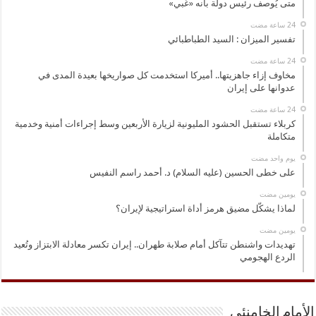
متى يُوصف رئيس دولة بأنه «غبي»
تفسير الميزان : السيد الطباطبائي
مخاوف إزاء جاهزيتها.. أميركا استخدمت كل صواريخها بعيدة المدى في
عدوانها على إيران
كربلاء تستقبل الحشود المليونية لزيارة الأربعين وسط إجراءات أمنية وخدمية
متكاملة
‏يوم واحد مضت
على خطى الحسين (عليه السلام) د. أحمد راسم النفيس
‏يومين مضت
لماذا يشكّل مضيق هرمز أداة استراتيجية لإيران؟
‏يومين مضت
تهديدات واشنطن تتآكل أمام صلابة طهران.. إيران تكسر معادلة الابتزاز وتُعيد
الردع الهجومي
الأمام الخامنئي