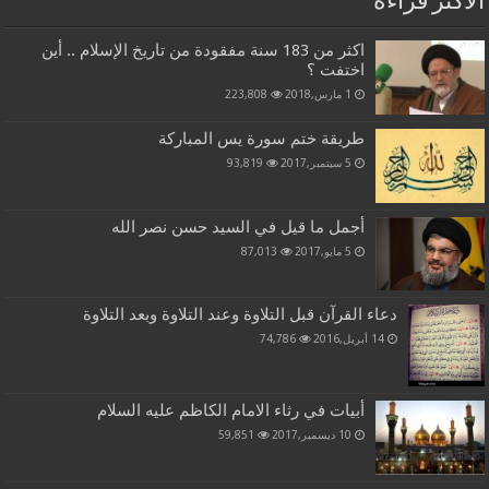
الاكثر قراءة
اكثر من 183 سنة مفقودة من تاريخ الإسلام .. أين
اختفت ؟
1 مارس,2018
223,808
طريقة ختم سورة يس المباركة
5 سبتمبر,2017
93,819
أجمل ما قيل في السيد حسن نصر الله
5 مايو,2017
87,013
دعاء القرآن قبل التلاوة وعند التلاوة وبعد التلاوة
14 أبريل,2016
74,786
أبيات في رثاء الامام الكاظم عليه السلام
10 ديسمبر,2017
59,851