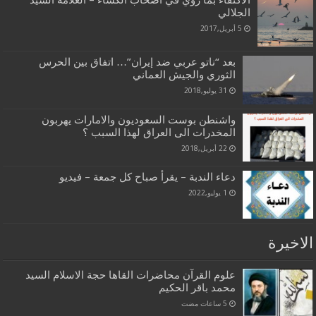
الاكتفاء بما روي في اصحاب الكساء – العلامة السيد
الجلالي
5 أبريل,2017
بعد “ناتو عربي ضد إيران”… اتفاق بين الحرس
الثوري والجيش العماني
31 يوليو,2018
واشنطن بوست السعوديون والامارات يهربون
المخدرات الى العراق لهذا السبب ؟
22 أبريل,2018
دعاء الندبة – يقرأ صباح كل جمعة – فيديو
1 يوليو,2022
الاخيرة
علوم القرآن محاضرات القاها حجة الاسلام السيد
محمد باقر الحكيم