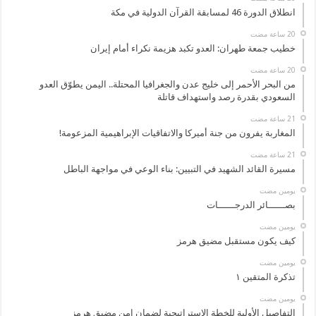
انطلاق الدورة 46 لمسابقة القرآن الدولية في مكة
خطيب جمعة طهران: العدو تكبد هزيمة نكراء أمام إيران
من البحر الأحمر إلى خليج عدن والجغرافيا المحتلة.. اليمن يطوّق العدو
السعودي بقدرة رصد واستهداف قاتلة
المغاربة يفرون من جنة أميركا والاتفاقيات الإبراهيمية المزعومة!
مسيرة القائد الشهيد في التبيين: بناء الوعي في مواجهة الباطل
‏يومين مضت
بصــــــائر الدرجــــــات
‏يومين مضت
كيف يكون مستقبل مضيق هرمز
‏يومين مضت
تذكرة المتقين ١
‏يومين مضت
التفاصيل الأولية للخطة الاستراتيجية لضمان امن مضيق هرمز