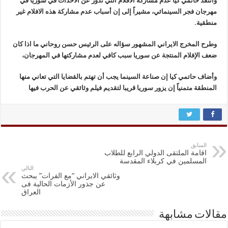
وانتقد حاتمي كيا عدم مشاركة الافلام التي تدور عن الأحداث في سوريا في
مهرجان فجر السينمائي، مشيراً إلى إن أسباب عدم مشاركة هذه الافلام غير
منطقية.
وطرح المخرج الايراني المشهور سؤاله على الرئيس حسن روحاني ما اذا كان
ضعف الإفلام المنتجة عن سوريا سبب كافي لعدم مشاركتها في المهرجان،
وأضاف حاتمي كيا إن صناعة السينما يجب أن تهتم بالقضايا التي تعاني منها
المنطقة متمنياً إن يزور سوريا قريبا لتقديم فيلم وثائقي عن الحرب فيها
السابق
اقامة الملتقى الدولي الرابع للطلاب
المسلمين في كربلاء المقدسة
التالي
وثائقي الايراني “مع الفرات” يبحث
عن جذور الأزمات الحالية فى
العراق
مقالات مشابهة