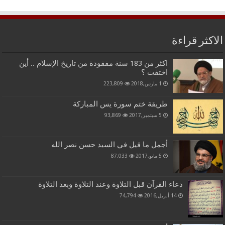
الاكثر قراءة
اكثر من 183 سنة مفقودة من تاريخ الإسلام .. أين
اختفت ؟
1 مارس,2018
223,809
طريقة ختم سورة يس المباركة
5 سبتمبر,2017
93,869
أجمل ما قيل في السيد حسن نصر الله
5 مايو,2017
87,033
دعاء القرآن قبل التلاوة وعند التلاوة وبعد التلاوة
14 أبريل,2016
74,794