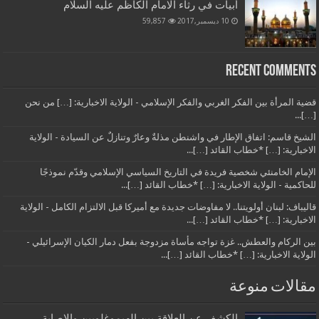
أبيات في رثاء الامام الكاظم عليه السلام
10 ديسمبر,2017
59,857
Recent Comments
قضية المرأة بين الفكر الغربي والفكر الإسلامي - الولاية الاخبارية: […] من نحن
[…]...
الشيخ قاسم: اتفاق الإطار في واشنطن مذلةٌ وعارٌ وتنازلٌ عن السيادة - الولاية
الاخبارية: […] *خطاب القائد […]...
الإمام الخامنئي شخصية فريدة في التاريخ السياسي الإسلامي وقدّم نموذجًا
للحاكمية - الولاية الاخبارية: […] *خطاب القائد […]...
قاليباف: لبنان أولويتنا.. لا مفاوضات جديدة مع أميركا قبل الالتزام الكامل - الولاية
الاخبارية: […] *خطاب القائد […]...
بين الركام والعطش.. غزة تواجه مأساة مزدوجة بفعل دمار الكيان الإسرائيلي -
الولاية الاخبارية: […] *خطاب القائد […]...
مقالات منوعة
الكشف عن العلاقة بين الهيموغلوبين والإصابة