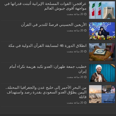
عراقجي: القوات المسلحة الإيرانية أثبتت قدراتها في
مواجهة أقوى جيوش العالم
الأربعين الحسيني فرصةٌ للتدبر في القرآن
انطلاق الدورة 46 لمسابقة القرآن الدولية في مكة
خطيب جمعة طهران: العدو تكبد هزيمة نكراء أمام
إيران
من البحر الأحمر إلى خليج عدن والجغرافيا المحتلة..
اليمن يطوّق العدو السعودي بقدرة رصد واستهداف
قاتلة