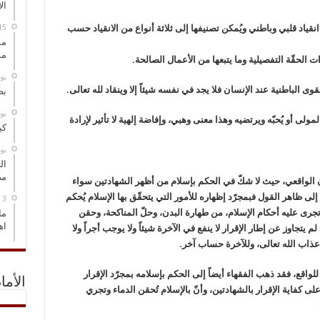
ال
انقياد قلبي وباطني ويُمكن تصنيفها إلى ثلاثة أنواع من الانقياد حسب
مس
مو
دات الحقّة التفصيلية وما يتبعها من الأعمال الصالحة.
‏ي
قوى الباطنية عند الإنسان فلا يجد في نفسه شيئاً إلا وينقاد لله تعالى.
بص
‏ي
مولى أو يُحبّه ويرتضيه وهذا معنى وهبي، وإفاضة إلهية لا تأثير لإرادة
كي
‏ي
ال
مض
ن الواقعي، حيث لا شكّ في الحكم بإسلام من أظهر الشهادتين سواء
ً إلى ظاهر القول فبمجرّد إظهاره للأمور التي يتحقّق بها الإسلام يُحكم
ى عليه أحكام الإسلام، من طهارة البدن، وحلّ المناكحة، وحقن
ما
اه
 يتجاوز عن إطار الإقرار لا ينفع في الآخرة شيئاً ولا يوجب أجراً ولا
 عن عذاب الله تعالى، وللآخرة حساب آخر.
للواقع، فقد ذهب الفقهاء أيضاً إلى الحكم بإسلامه بمجرّد الإقرار
الأما
 على كفاية الإقرار بالشهادتين، وأنّ بالإسلام تُحقن الدماء وتجري