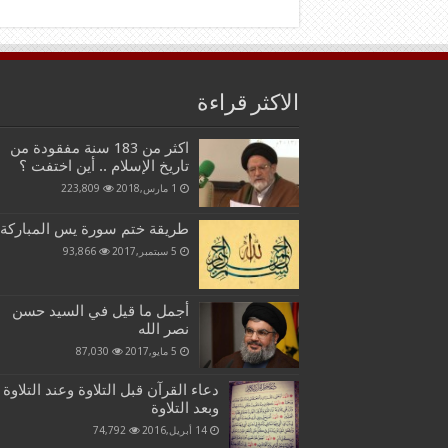
الاكثر قراءة
اكثر من 183 سنة مفقودة من
تاريخ الإسلام .. أين اختفت ؟
1 مارس,2018
223,809
طريقة ختم سورة يس المباركة
5 سبتمبر,2017
93,866
أجمل ما قيل في السيد حسن
نصر الله
5 مايو,2017
87,030
دعاء القرآن قبل التلاوة وعند التلاوة
وبعد التلاوة
14 أبريل,2016
74,792