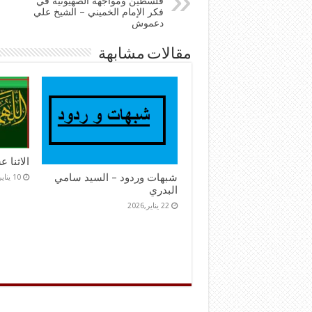
فلسطين ومواجهة الصهيونية في
فكر الإمام الخميني – الشيخ علي
دعموش
مقالات مشابهة
الاثنا 
شبهات وردود – السيد سامي
10 يناير,2026
البدري
22 يناير,2026