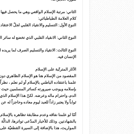
الثاني: مرتبة الإسلام الواقعي وهي ما يحصل فيها 
كلام العلامة الطباطبائي:
النوع الأول: التسليم والانقياد القلبي لجلّ الاعتقا
النوع الثاني: الانقياد القلبي الذي تخضع له سائر ال
النوع الثالث: الانقياد والتسليم الصرف لما يريده ال
الإنسان فيه.
الآثار المترتّبة على الإسلام
المقصود من الإسلام هنا هو الإسلام الظاهري دو
علمنا باعتقاده الباطني بالإسلام أو لم نعلم ، نظرا
بإسلامه ويوجب صيرورته كسائر المسلمين حيث تجر
الدم، واحترام ماله وعرضه. لكنّ هذا الإسلام الذي لم
ثواباً ولا يعتبر زاداً للعبد ليوم معاده وحاجزاً له
أمّا لو علمنا نفاقه وعدم مطابقة تظاهره بالإسلام 
بالشهادتين. وذلك للأخبار المدّعى تواترها، الدالّة
المواريث، هذا بالإضافة إلى السيرة القطعيّة على