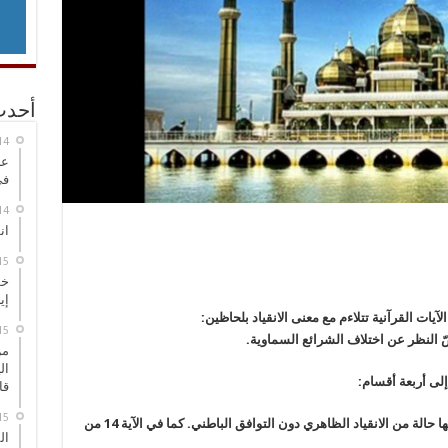
أحدث
عر
في
انطلاق
خط
إي
يات القرآنية تتلاءم مع معنى الانقياد بلحاظين:
من
ال
قا
الأول: مرتبة الإسلام الظاهري وهي التي تحصل فيها حالة من الانقياد الظاهري دون التوافق الباطني. كما في الآية 14 من
ال