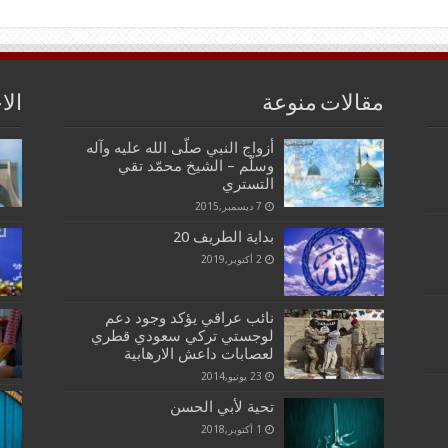
مقالات منوعة
الا
أزواج النبي صلّى الله عليه وآله
وسلّم – الشيخ محمّد تقي
التستري
7 ديسمبر,2015
بداية الطريف 20
2 أكتوبر,2019
نائب عراقي يؤكد وجود دعم
لوجستي تركي سعودي قطري
لعصابات داعش الارهابية
23 يونيو,2014
تحية لأبي الحسن
1 أكتوبر,2018