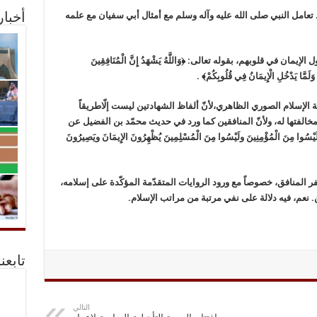
قد تعامل النبي صلى الله عليه وآله وسلم مع أمثال أبي سفيان مع علمه
أخبا
في قلوبهم، بقوله تعالى: ﴿وَاللَّهُ يَشْهَدُ إِنَّ الْمُنَافِقِينَ
مَّا يَدْخُلِ الْإِيمَانُ فِي قُلُوبِكُمْ﴾ .
الإسلام الصوري الظاهري،لأنّ ألفاظ الشهادتين ليست إلّاطريقاً
خالفتها له، ولأنّ المنافقين كما ورد في حديث محمّد بن الفضيل عن
 مِنَ الْمُؤْمِنِينَ ولَيْسُوا مِنَ الْمُسْلِمِينَ يُظْهِرُونَ الإِيمَانَ ويَصِيرُونَ
ت كفر المنافق، خصوصاً مع ورود الروايات المتقدّمة المؤكّدة على إسلامه،
 نعم، فيه دلالة على نفي مرتبة من مراتب الإسلام.
تابعن
التالي