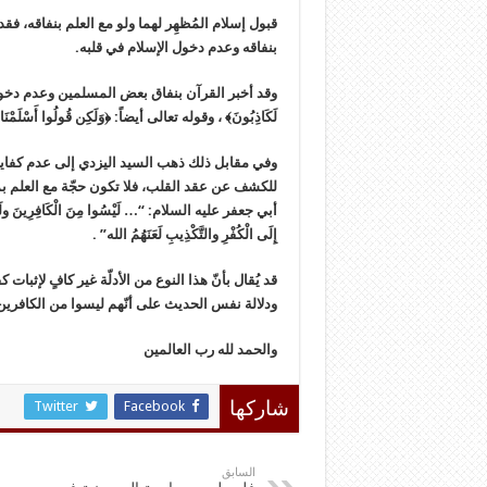
قبول إسلام المُظهِر لهما ولو مع العلم بنفاقه، ف
بنفاقه وعدم دخول الإسلام في قلبه.
وقد أخبر القرآن بنفاق بعض المسلمين وعدم دخول الإيمان 
لَكَاذِبُونَ﴾ ، وقوله تعالى أيضاً: ﴿وَلَكِن قُولُوا أَسْلَمْنَا وَلَ
وفي مقابل ذلك ذهب السيد اليزدي إلى عدم كفاية 
للكشف عن عقد القلب، فلا تكون حجّة مع العلم بم
أبي جعفر عليه السلام: “… لَيْسُوا مِنَ الْكَافِرِينَ ولَيْسُوا
إِلَى الْكُفْرِ والتَّكْذِيبِ لَعَنَهُمُ الله” .
قد يُقال بأنّ هذا النوع من الأدلّة غير كافٍ لإثبا
ودلالة نفس الحديث على أنّهم ليسوا من الكافرين.
والحمد لله رب العالمين
Twitter
Facebook
شاركها
السابق