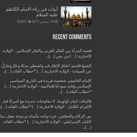
أبيات في رثاء الامام الكاظم
عليه السلام
10 ديسمبر,2017
59,857
Recent Comments
قضية المرأة بين الفكر الغربي والفكر الإسلامي - الولاية
الاخبارية: […] من نحن […]...
الشيخ قاسم: اتفاق الإطار في واشنطن مذلةٌ وعارٌ وتنازلٌ
عن السيادة - الولاية الاخبارية: […] *خطاب القائد […]...
الإمام الخامنئي شخصية فريدة في التاريخ السياسي
الإسلامي وقدّم نموذجًا للحاكمية - الولاية الاخبارية: […]
*خطاب القائد […]...
قاليباف: لبنان أولويتنا.. لا مفاوضات جديدة مع أميركا قبل
الالتزام الكامل - الولاية الاخبارية: […] *خطاب القائد […]..
بين الركام والعطش.. غزة تواجه مأساة مزدوجة بفعل دمار
الكيان الإسرائيلي - الولاية الاخبارية: […] *خطاب القائد
[…]...