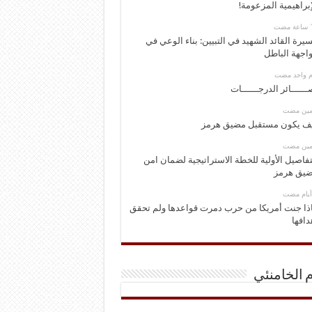
إبراهيمية المزعومة!
يرة القائد الشهيد في التبيين: بناء الوعي في
اجهة الباطل
وم واحد مضت
ــــــائر الدرجــــــات
ومين مضت
ف يكون مستقبل مضيق هرمز
ومين مضت
تفاصيل الأولية للخطة الاستراتيجية لضمان امن
يق هرمز
ذا جنت أمريكا من حرب دمرت قواعدها ولم تحقق
دافها
م الخامنئي