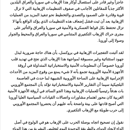
عاجزاً وغير قادر على استئصال أوكار هذا الإرهاب في سوريا والعراق البلدين
الأكثر جذباً للمقاتلين الأجانب في صفوف التنظيمات الإرهابية التي لا تزال
قوية وقادرة على الصمود والتصدي والتخطيط نحو تنفيذ المزيد من العمليات
الإرهابية بعد أن ثبت فشل إضعاف هذه التنظيمات الذي يؤكد الواقع بأنها لا
تزال تحتفظ بكل قواها العسكرية والأمنية في سوريا والعراق والتأثير على
مجرى حراك الإرهاب التكفيري المتنامي في سوريا والعراق والمحيط والجوار
وصولا إلى أوروبا.
لقد أثبتت التفجيرات الإرهابية في بروكسل، بأن هناك حاجة ضرورية لبذل
جهود استثنائية وغير مسبوقة لمواجهة هذا الإرهاب الذي نجح في تهديد قلب
أوروبا خصوصاً أن المعلومات الأمنية والاستخباراتية المتداولة في أروقة
الأجهزة الأمنية الأوروبية تجمع بأنه لا شيء يمنع من وقوع المزيد من الأحداث
الإجرامية الإرهابية على الساحة الأوروبية الشبيهة لما حدث في العاصمة
البلجيكية سيما أن التقارير الأمنية والاستخباراتية تؤكد بأن المجتمع الأوروبي
بات هدفاً رئيسياً للعمليات الإرهابية وهذا الجو السائد في أروقة الأجهزة الأمنية
الغربية كان محور اهتمام مشاورات واتصالات القيادات السياسية العليا أوروبا
التي أصبح قادتها على بينة واضحة بأنه عليهم أن يحضروا المجتمع الأوروبي
إلى حرب طويلة مع الإرهاب التكفيري.
نقول إن تصحيح اتجاه بوصلة الحرب على الإرهاب هو في الولوج في أصل
الداء لإيجاد الدواء، والطريقة الوحيدة اليوم لتخليص البشرية من هذا الوباء