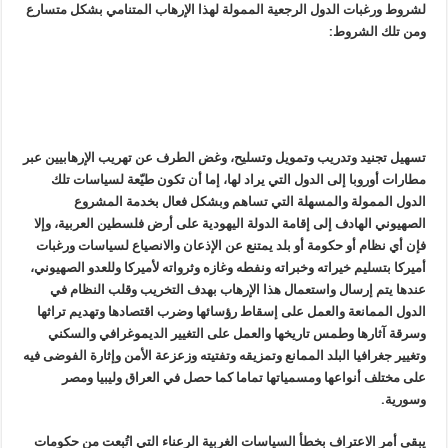
لشروط ورغبات الدول الرجعية الممولة لهذا الإرهاب المتنامي بشكل متسارع
ومن تلك الشروط:
تسهيل تجنيد وتدريب وتمويل وتسليح، وغض الطرف عن تهريب الإرهابيين عبر
مطارات أوروبا إلى الدول التي يراد لها، إما أن تكون طيّعة لسياسات تلك
الدول الممولة والمسهلة التي تساهم وبشكل فعال بخدمة المشروع
الصهيوني الهادف إلى إقامة الدولة اليهودية على أرض فلسطين العربية، وإلا
فإن أي نظام أو حكومة أو بلد يمتنع عن الإذعان والانصياع لسياسات ورغبات
أميركا بتسليم خيراته وخبراته ونفطه وغازه وثرواته لأميركا وللعدو الصهيوني،
عندها يتم إرسال واستعمال هذا الإرهاب بهدف التخريب وقلب النظام في
الدول الممانعة والعمل على إسقاط رؤسائها وضرب اقتصادها وتهديم تراثها
وسرقة آثارها وطمس تاريخها والعمل على التغيير الديموغرافي والسكني
وتغيير جغرافيا البلد الممانع وتمزيقه وتفتيته وزعزعة الأمن وإثارة الفوضى فيه
على مختلف أنواعها ومسمياتها تماما كما حصل في العراق وليبيا ومصر
وسورية.
يبقى أمر الاعتراف بخطأ السياسات الغربية الرعناء التي اتُبِعت من حكومات