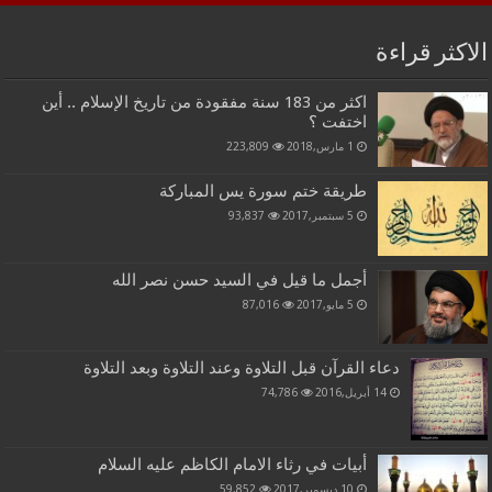
الاكثر قراءة
اكثر من 183 سنة مفقودة من تاريخ الإسلام .. أين
اختفت ؟
1 مارس,2018
223,809
طريقة ختم سورة يس المباركة
5 سبتمبر,2017
93,837
أجمل ما قيل في السيد حسن نصر الله
5 مايو,2017
87,016
دعاء القرآن قبل التلاوة وعند التلاوة وبعد التلاوة
14 أبريل,2016
74,786
أبيات في رثاء الامام الكاظم عليه السلام
10 ديسمبر,2017
59,852