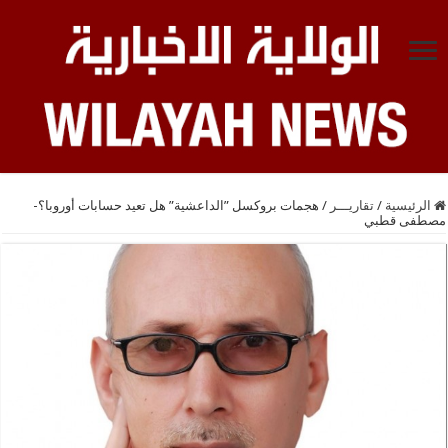
الرئيسية
/
تقاريـــر
/
هجمات بروكسل ”الداعشية” هل تعيد حسابات أوروبا؟-
مصطفى قطبي