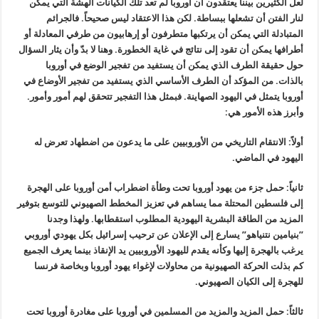
لعل الكثيرين بيننا يعتقدون أن أوروبا لم تعد تلك الكيانات الهشة التي يمكن
لنار الفتن أن تشعلها ببساطة. لكن هذا الاعتقاد ليس صحيحاً. فالجرائم
المتبادلة التي يمكن أن يرتكبها متطرفون أو إرهابيون من طرفي المعادلة أو
أطرافها يمكن أن تقود إلى نتائج في غاية الخطورة. وهنا لا بدّ وأن يثار السؤال
حول حقيقة الطرف الذي يمكن أن يستفيد من تفجير الوضع في أوروبا
بالذات.‏ من المؤكد أن الطرف الأساسي الذي يستفيد من تفجير الأوضاع في
أوروبا يتمثل في اليهود الصهاينة. فبمثل هذا التفجير تتحقق لهم أمور وأمور.
وأبرز هذه الأمور هي:‏
أولاً: الانتقام التاريخي من الأوروبيين على ما يدعون من اضطهاد تعرض له
اليهود في الماضي.‏
ثانياً: حمل جزء من يهود أوروبا تحت وطأة اضطراب أمن أوروبا على الهجرة
إلى فلسطين المحتلة مما يساهم في تعزيز المخطط الصهيوني للتوسع بتوفير
المزيد من الطاقة البشرية اليهودية المطلوب استقطابها. ولهذا وجدنا
”بنيامين نتنياهو” يسارع إلى الإعلان عن ترحيب إسرائيل بكل يهودي أوروبي
يرغب بالهجرة إليها وكأنه يقدم لليهود الأوروبيين يد الإنقاذ بينما يعرف الجميع
كم بذلت الحركة الصهيونية من محاولات لإغواء يهود أوروبا وبخاصة فرنسا
للهجرة إلى الكيان الصهيوني.‏
ثالثاً: حمل المزيد والمزيد من المسلمين في أوروبا على مغادرة أوروبا تحت