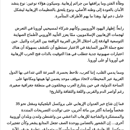
وطأة الفتن وما يرافقها من جرائم إرهابية. وسيكون هؤلاء نوعين: نوع ينشد
الأمان بالعودة إلى وطنه الأصلي، ونوع يلتحق بالتنظيمات الإرهابية ليشكل
عامل دعم لها. وهذا ما يهم الأطراف المتآمرة.
رابعاً: إظهار اليهود الأوروبيين وكأنهم شركاء لمسيحيي أوروبا في التعرض
لهجمات الإرهابيين الإسلامويين، ممّا يعزز التأييد الأوروبي لأطماع الصهاينة
التوسعية الهادفة إلى احتلال الأرض العربية الواقعة بين الفرات والنيل. حين
نضع جملة الأمور السابقة في الاعتبار نستطيع أن نكتشف بسهولة أن هناك
اعتبارات صهيونية جدية تتطلب في هذا التوقيت بالذات فتح الحرب الإرهابية
في أوروبا أو على أوروبا.
ومما يدمي القلب، إننا كعرب، نلاحظ بحسرة، السرعة التي تتداعى بها الدول
الغربية عبر المحيطات لاتخاذ موقف موحد يضمن لها هيبتها ومكانتها على
الساحة الدولية، في حين يتنازع العرب ويختلفون في منطقة جغرافية صغيرة،
رغم أواصر الدم والقربى واللغة والثقافة والتاريخ!
فما إن شاع خبر العدوان الإرهابي على بروكسل البلجيكية ومقتل نحو 35
شخصاً وإصابة أكثر من مائة آخرين، حتى توالدت التصريحات المنددة
والمستنكرة والشاجبة للإرهاب الداعشي من واشنطن ولندن وبلدان أوروبية
أخرى… إن الشعور بالتضامن ووحدة الصف تجعل المتابع يشعر وكأن تفجيرات
بروكسل الإرهابية، قد أصابت أوروبا وأميركا برمتهما في تطبيق حرفي للآية