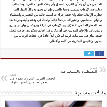
العالمي هي أن يتحلّى الغرب بالصدق وأن يقدّم القوائم التي لديه لتحالف
دولي ضد الإرهاب يشمل روسيا والصين وإيران وسورية وكلّ الدول التي
تحارب الإرهاب فعلاً، وأن تتخذ إجراءات أممية خالية من العنصرية واضطهاد
واتهام المسلمين، وتعتبر العالم فعلاً عالماً واحداً، في وقفة جدّية وجريئة ضد
هذا الخطر العالمي، لا تفرّق بين الإرهاب في الرقة وبروكسل وباريس وبيروت
ونيويورك. وإلا فإن المدنيين في أي مكان في العالم سيكونون عرضة للقتل
نتيجة نفاق في سياسات غربية لم تكن أبداً جادةً في اجتثاث الإرهاب من
جذوره وتخليص البشرية من آثامه وأخطاره.
السابق
الــفــطــرة والــمــعــرفــة
التالي
الجيش العربي السوري يتقدم في
تدمر وجردان داعش تتقهقر
مقالات مشابهة