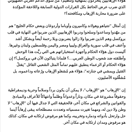
هؤلاء الإرهابيين يتحركون بمنهجية وتنظيم؟ مَنْ سوى الدعم الغربي الصهيوني
الذي ضرب عرض الحائط بكل القرارات الدولية السابقة واللاحقة المؤكدة
على ضرورة محاربة الإرهاب ومكافحته؟!
إن أمثال ”نتنياهو وهولاند وكاميرون وأوباما وأردوغان وبعض حكام الخليج” هم
من مهّدوا وساعدوا وسلحوا ودربوا الإرهابيين الذين ضربوا في النهاية في قلب
بروكسل وهم الذين ضربوا ولا زالوا يضربون وبلا رحمة أيضاً وبشكل أشد
وأعنف في قلب سورية والعراق وليبيا ومصر واليمن وفلسطين ولبنان وغيرها.
أليست دول هؤلاء الحكام وأجهزة استخباراتهم هي التي ربَّت هذا الوحش
وأطلقته ضد شعوب الوطن العربي…؟ فلماذا يتباكون الآن في بروكسل؟! إن
هؤلاء الحكام أو الزعماء ينطبق عليهم تماماً المثل الشعبي القائل ”يقتلُ
القتيل ويمشي في جنازته”، هؤلاء هم مُشغلو الإرهاب ورُعاته وداعموه، بل
مُشغِّلوه الأصليون.
إن ”الإرهاب” هو ”الإرهاب”، لا يمكن أن يكون برداً وسلاماً وحرية وديمقراطية
وحقوقاً مشروعة في مكان، وناراً وعدواناً وظلماً وانتهاكاً للأعراف والمبادئ
والقوانين والشرائع في مكان آخر، فالحقيقة التي لا جدال فيها أن ”الإرهاب” لا
وطن ولا دين له، ومهما تغيرت مسمياته وتعددت مصطلحاته يبقى إرهاباً أينما
حل وارتحل بأدواته ودماره وتخريبه، وكما هو مرفوض ارتكابه في مكان، كذلك
هو مرفوض ومدان ارتكابه في مكان آخر.