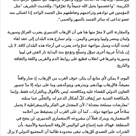
الكريمة: ”واعتصموا بحبل الله جميعاً ولا تفرّقوا”، وللحديث الشريف ”مثل
المؤمنين في توادهم وتراحمهم وتعاطفهم مثل الجسد الواحد إذا اشتكى منه
عضو تداعى له سائر الجسد بالسهر والحمى”.
والمقارنة التي لا مفرّ منها هنا هي أن الإرهاب التدميري يضرب العراق وسورية
ولبنان ومصر وليبيا وتونس واليمن… ولم تسارع هذه البلدان إلى عقد لقاء
لبحث آليات وسبل مواجهة عدوّ واحد يضرب في أرجاء هذه البلدان كافة. لا بل،
إن بلداناً عربية أخرى تموّل وتسلّح وتؤجج منذ البداية نار الفتن في ليبيا
وسورية وغيرها في انقلاب فظيع على روابط الدم والقربى واللغة والثقافة
والتاريخ.
اليوم، لا يمكن لأي متابع أن ينكر، خوف الغرب من الإرهاب، إذ صار واقعاً
معيشاً، فالإرهاب يهدّدهم، وينذرهم، ويتوعّدهم، وما على دوله إلا مدّ جسور
التعاون الدولي للقضاء عليه ومكافحته، ليس بالأقوال وبالقرارات فقط، وإنما
بالمكافحة الجدية عبر إيقاف كلّ أشكال الدعم له، والتخلّي عما سمّته
”معارضات مسلحة معتدلة”، لأن المعتدل في الفكر والديمقراطية لا يحمل
سلاحاً في مواجهة دولة… كما أن على الغرب أن يستيقظ من أحلامه
الاستعمارية، ويدرك فعلاً أن مشروعه الاستعماري التدميري، لن ينجح في
المنطقة. فهناك شبه إجماع في كواليس الأروقة السياسية والأمنية، بأن
القدرات على التصدي للإرهاب تبقى محدودة طالما أن المجتمع الدولي لا يزال