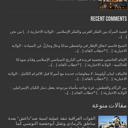
Recent Comments
قضية المرأة بين الفكر الغربي والفكر الإسلامي - الولاية الاخبارية: […] من نحن
[…]...
الشيخ قاسم: اتفاق الإطار في واشنطن مذلةٌ وعارٌ وتنازلٌ عن السيادة - الولاية
الاخبارية: […] *خطاب القائد […]...
الإمام الخامنئي شخصية فريدة في التاريخ السياسي الإسلامي وقدّم نموذجًا
للحاكمية - الولاية الاخبارية: […] *خطاب القائد […]...
قاليباف: لبنان أولويتنا.. لا مفاوضات جديدة مع أميركا قبل الالتزام الكامل - الولاية
الاخبارية: […] *خطاب القائد […]...
بين الركام والعطش.. غزة تواجه مأساة مزدوجة بفعل دمار الكيان الإسرائيلي -
الولاية الاخبارية: […] *خطاب القائد […]...
مقالات منوعة
القوات العراقية تنفذ عملية امنية ضد”داعش” بعدة
مناطق بالرمادي وتقتل أبوحفصة التونسي كما