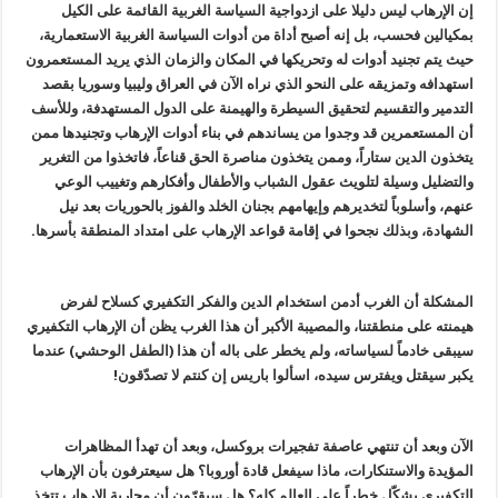
إن الإرهاب ليس دليلا على ازدواجية السياسة الغربية القائمة على الكيل
بمكيالين فحسب، بل إنه أصبح أداة من أدوات السياسة الغربية الاستعمارية،
حيث يتم تجنيد أدوات له وتحريكها في المكان والزمان الذي يريد المستعمرون
استهدافه وتمزيقه على النحو الذي نراه الآن في العراق وليبيا وسوريا بقصد
التدمير والتقسيم لتحقيق السيطرة والهيمنة على الدول المستهدفة، وللأسف
أن المستعمرين قد وجدوا من يساندهم في بناء أدوات الإرهاب وتجنيدها ممن
يتخذون الدين ستاراً، وممن يتخذون مناصرة الحق قناعاً، فاتخذوا من التغرير
والتضليل وسيلة لتلويث عقول الشباب والأطفال وأفكارهم وتغييب الوعي
عنهم، وأسلوباً لتخديرهم وإيهامهم بجنان الخلد والفوز بالحوريات بعد نيل
الشهادة، وبذلك نجحوا في إقامة قواعد الإرهاب على امتداد المنطقة بأسرها.
المشكلة أن الغرب أدمن استخدام الدين والفكر التكفيري كسلاح لفرض
هيمنته على منطقتنا، والمصيبة الأكبر أن هذا الغرب يظن أن الإرهاب التكفيري
سيبقى خادماً لسياساته، ولم يخطر على باله أن هذا (الطفل الوحشي) عندما
يكبر سيقتل ويفترس سيده، اسألوا باريس إن كنتم لا تصدّقون!
الآن وبعد أن تنتهي عاصفة تفجيرات بروكسل، وبعد أن تهدأ المظاهرات
المؤيدة والاستنكارات، ماذا سيفعل قادة أوروبا؟ هل سيعترفون بأن الإرهاب
التكفيري يشكّل خطراً على العالم كله؟ هل سيقرّون أن محاربة الإرهاب تتخذ