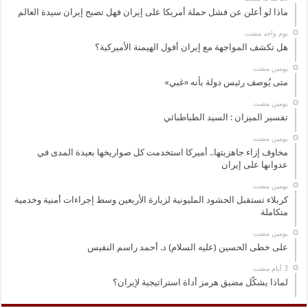
ماذا لو أعلن عن فشل حملة أمريكا على إيران فهل تصبح إيران سيدة العالم
‏يوم واحد مضت
هل تكشف المواجهة مع إيران أفول الهيمنة الأميركية؟
‏يومين مضت
متى يُوصف رئيس دولة بأنه «غبي»
‏يومين مضت
تفسير الميزان : السيد الطباطبائي
‏يومين مضت
مخاوف إزاء جاهزيتها.. أميركا استخدمت كل صواريخها بعيدة المدى في
عدوانها على إيران
‏يومين مضت
كربلاء تستقبل الحشود المليونية لزيارة الأربعين وسط إجراءات أمنية وخدمية
متكاملة
‏يومين مضت
على خطى الحسين (عليه السلام) د. أحمد راسم النفيس
لماذا يشكّل مضيق هرمز أداة استراتيجية لإيران؟