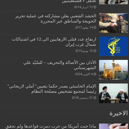
تعتقل ۴ فلسطينيين
13 أبريل,2014
الحشد الشعبي يعلن مشاركته في عملية تحرير
الحويجة والمناطق غير المحررة
14 يوليو,2017
ارتفاع عدد قتلى الارهابيين الى 12 في اشتباكات
شمال غرب إيران
16 يونيو,2016
الأذان بين الأصالة والتحريف – للسّيّد علي
الشهرستاني
4 أكتوبر,2024
الإمام الخامنئي يصدر حكما بتعيين” آملي لاريجاني”
رئيسا لمجمع تشخيص مصلحة النظام
31 ديسمبر,2018
الاخيرة
ماذا جنت أمريكا من حرب دمرت قواعدها ولم تحقق