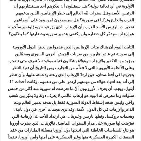
الأولوية في أي فعالية دولية؟ هل سيقبلون أن يذكرهم أحد مستشاريهم أن
الرئيس الأسد وقبل سنوات نبّه العالم إلى خطر الإرهابيين الذين يدعمهم
الغرب والخليج وتركيا في سورية؟ هل سيسمعون لمن يعيد على أسماعهم
تحذيرات الرئيس الأسد للغرب بأن الإرهاب الذي يزرعونه ويموّلونه ويسلّحونه
هو إرهاب سيدمّر كل حضارة ولن يكتفي بتدمير سورية وحضارتها كما يظنّون؟
الثابت اليوم أن هناك مئات الإرهابيين الذين قدموا من بعض الدول الأوروبية
إلى سورية ثم عادوا هاربين من ضربات الجيش العربي السوري ومحمّلين
بمزيد من التكفير والإرهاب، وهؤلاء يشكلون قنبلة موقوتة لا نعرف متى تنفجر،
وعلى الأنظمة الأوروبية التي لا تتعلّم من التجارب ومن التاريخ أن تعيد النظر
بتجربتها في أفغانستان، حين ارتدّ الإرهاب الذي رعته ودعمته عليها، وأن تنظر
إلى أنه بعد انتهاء هؤلاء من مهمتهم ارتدوا على من دعمهم، وكانت أحداث 11
أيلول. ويجب أن يعرف الأوروبيون أنّ ما تعرضت له سورية منذ أكثر من خمس
سنوات وما تتعرض له اليوم هو إرهاب عالمي لا يعرف دولة ولا يميّز بين شعب
وآخر، وليس هدفه إسقاط الدولة السورية فقط بل هدفه تدمير العالم وبث
الذعر والإرهاب في كل الدول الآمنة، وقد نرى هجمات أخرى في دول ثانية.
وهجمات بروكسل وقبلها باريس وغيرها… هي ارتداد للأحداث الإرهابية التي
تعرّضت لها سورية على مدار السنوات الماضية. فالإرهاب الذي يضرب أوروبا
هو نتاج للسياسات الخاطئة التي اتبعتها دول أوروبا مفضّلة المليارات من عقد
الصفقات الكبيرة العسكرية منها وغير العسكرية على أمنها وأمن أوروبا، تنفيذاً