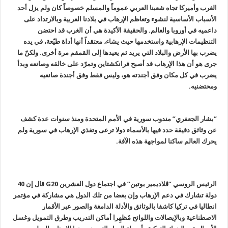
الغرب وأميركا تجاه شعبنا العربي عموماً والمسلم خصوصاً كان ولم يزل أحد
الأسباب الأساسية لنشوء وتعاظم الإرهاب في بلادنا العربية وبالارتداد على
داعميه في أوروبا والعالم. والحقيقة الأكيدة هي أن الغرب قد احتضن
التنظيمات الإرهابية واستخدمها حيث يشاء، معتقداً أنها أداة طيّعة، في يده
يضرب بها الأرض والبلاد التي يريد ثم يعيدها إلى القمقم مرة أخرى. ولكنّ ما
جرى هو أن هذا الإرهاب قد أصبح فرانكشتاين وتمرّد على خالقه وصانعه وبدأ
يضرب في كل مكان وفق أجندته هو، وليس فقط وفق أجندة صانعيه
ومحتضنيه.
”بشار الجعفري” مندوب سورية في الأمم المتحدة ومنذ سنوات عدة كشف
عن وثائق دقيقة حدد فيها بالأسماء دولا ترعى وتغذي الإرهاب في سورية ولم
يحرك العالم ساكنا لمواجهة هذه الآفة.
الرئيس الروسي ”ڤلاديمير بوتين” في اجتماع دول العشرين G20 قال إن 40
دولة تشارك في دعم الإرهاب وإن بعضا من تلك الدول هي مشاركة في مؤتمر
انطاليا في تركيا كاشفا بالوثائق والأدلة الدامغة والصور عبر الأقمار
الاصطناعية وبالإيصالات واللوائح مُظهِرا أماكن التدريب وطرق التمويل وغسل