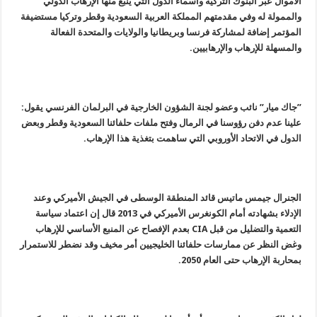
الأموال عبر البنوك التركية وأسماء الدول التي ينبع منها الإرهاب الدولي
والممولة له وفي مقدمتهم المملكة العربية السعودية وقطر وتركيا مستضيفة
المؤتمر إضافة لمشاركة فرنسا وبريطانيا والولايات والمتحدة الفعالة
والمسهلة للإرهاب والإرهابيين.
”جاك ميار” نائب وعضو لجنة الشؤون الخارجية في البرلمان الفرنسي يقول:
علينا عدم دفن رؤوسنا في الرمال وفتح ملفات حلفائنا السعودية وقطر وبعض
الدول في الاتحاد الأوروبي التي ساهمت بتغذية هذا الإرهاب.
الجنرال جيمس ماتيس قائد المنطقة الوسطى في الجيش الأميركي وعند
الإدلاء بشهادته أمام الكونغرس الأميركي في 2013 قال إن اعتماد سياسة
التعمية والتضليل من قبل CIA بعدم الإفصاح عن المنبع الأساسي للإرهاب
وغض النظر عن ممارسات حلفائنا الخليجيين أمر مخيف وقد نضطر للاستمرار
بمحاربة الإرهاب حتى العام 2050.