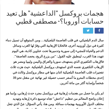
هجمات بروكسل ”الداعشية” هل تعيد
حسابات أوروبا؟- مصطفى قطبي
سال الدم البلجيكي، في قلب العاصمة البلجيكية… ومن المتوقع أن تسيل دماء
كثيرة في دول أوروبيه أخرى، فالخلايا الإرهابية التي وفرّ لها الغرب وسائل
الدعم والحياة للمجيء إلى سورية وتدميرها تحت عناوين كاذبة، هي اليوم
تتهدد هذا الغرب، لينطبق عليه القول:‏ ”من يزرع الريح، يحصد العاصفة”.
فالإرهاب التكفيري الذي يستهدف سوريا والعراق واليمن وليبيا ومصر هو
الإرهاب التكفيري نفسه الذي استهدف بروكسل البلجيكية. حيث هزت ثلاث
تفجيرات قلب العاصمة البلجيكية اثنان منها في مطار بروكسل وثالث في
إحدى محطات المترو ما أسفر حسب حصيلة غير نهائية عن مقتل نحو 35
شخصاً وإصابة أكثر من مائة آخرين.
لم يكن ما حصل من هجمات إرهابية في بروكسل مجرد حدث إرهابي، وإنما هو
إعلان واضح المعالم من تنظيم ”داعش” تجاه توسيع دائرة إرهابه وتهديد
مختلف الدول الأوروبية بهجمات مماثلة. ومن هنا، يأتي السؤال: مَنْ الذي جعل