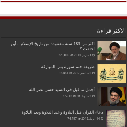
الاكثر قراءة
اكثر من 183 سنة مفقودة من تاريخ الإسلام .. أين
اختفت ؟
1 مارس,2018
223,809
طريقة ختم سورة يس المباركة
5 سبتمبر,2017
93,841
أجمل ما قيل في السيد حسن نصر الله
5 مايو,2017
87,016
دعاء القرآن قبل التلاوة وعند التلاوة وبعد التلاوة
14 أبريل,2016
74,787