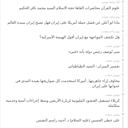
علوم القرآن محاضرات القاها حجة الاسلام السيد محمد باقر الحكيم
‏يوم واحد مضت
ماذا لو أعلن عن فشل حملة أمريكا على إيران فهل تصبح إيران سيدة العالم
‏يوم واحد مضت
هل تكشف المواجهة مع إيران أفول الهيمنة الأميركية؟
‏يومين مضت
متى يُوصف رئيس دولة بأنه «غبي»
‏يومين مضت
تفسير الميزان : السيد الطباطبائي
‏يومين مضت
مخاوف إزاء جاهزيتها.. أميركا استخدمت كل صواريخها بعيدة المدى في
عدوانها على إيران
‏يومين مضت
كربلاء تستقبل الحشود المليونية لزيارة الأربعين وسط إجراءات أمنية وخدمية
متكاملة
‏يومين مضت
على خطى الحسين (عليه السلام) د. أحمد راسم النفيس