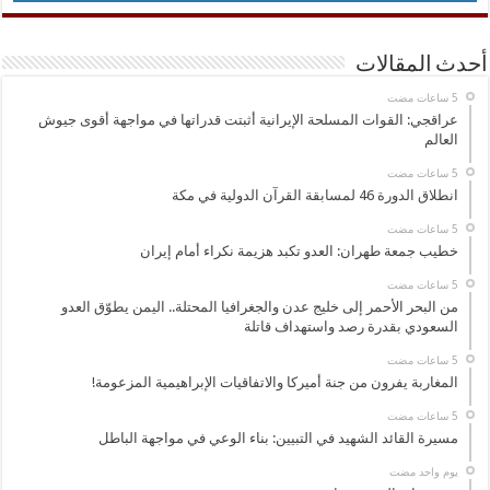
أحدث المقالات
عراقجي: القوات المسلحة الإيرانية أثبتت قدراتها في مواجهة أقوى جيوش
العالم
انطلاق الدورة 46 لمسابقة القرآن الدولية في مكة
خطيب جمعة طهران: العدو تكبد هزيمة نكراء أمام إيران
من البحر الأحمر إلى خليج عدن والجغرافيا المحتلة.. اليمن يطوّق العدو
السعودي بقدرة رصد واستهداف قاتلة
المغاربة يفرون من جنة أميركا والاتفاقيات الإبراهيمية المزعومة!
مسيرة القائد الشهيد في التبيين: بناء الوعي في مواجهة الباطل
‏يوم واحد مضت