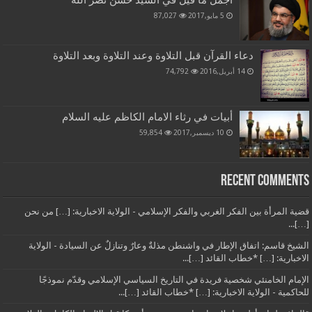
أجمل ما قيل في السيد حسن نصر الله
5 مايو,2017
87,027
دعاء القرآن قبل التلاوة وعند التلاوة وبعد التلاوة
14 أبريل,2016
74,792
أبيات في رثاء الامام الكاظم عليه السلام
10 ديسمبر,2017
59,854
Recent Comments
قضية المرأة بين الفكر الغربي والفكر الإسلامي - الولاية الاخبارية: […] من نحن
[…]...
الشيخ قاسم: اتفاق الإطار في واشنطن مذلةٌ وعارٌ وتنازلٌ عن السيادة - الولاية
الاخبارية: […] *خطاب القائد […]...
الإمام الخامنئي شخصية فريدة في التاريخ السياسي الإسلامي وقدّم نموذجًا
للحاكمية - الولاية الاخبارية: […] *خطاب القائد […]...