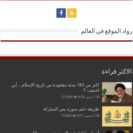
رواد الموقع في العالم
الاكثر قراءة
اكثر من 183 سنة مفقودة من تاريخ الإسلام .. أين
اختفت ؟
1 مارس,2018
223,809
طريقة ختم سورة يس المباركة
5 سبتمبر,2017
93,858