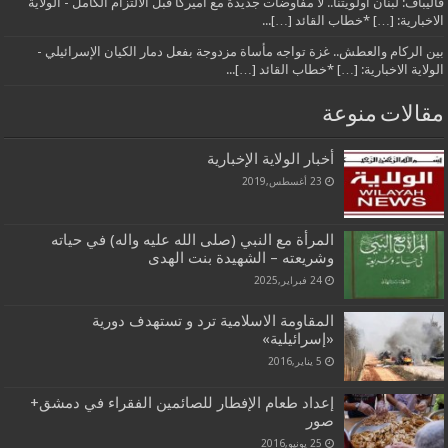
قاليباف: لبنان أولويتنا.. لا مفاوضات جديدة مع أميركا قبل الالتزام الكامل - الولاية
الاخبارية: […] *خطاب القائد […]...
بين الركام والعطش.. غزة تواجه مأساة مزدوجة بفعل دمار الكيان الإسرائيلي -
الولاية الاخبارية: […] *خطاب القائد […]...
مقالات منوعة
أخبار الولاية الإخبارية
23 أغسطس,2019
المرأة مع النبي (صلى الله عليه واله) في حياته
وشريعته – الشهيدة بنت الهدى
24 فبراير,2025
المقاومة الاسلامية ترد و تستهدف دورية
«إسرائيلية»
5 يناير,2016
إعداد طعام الإفطار للصائمين الفقراء في دمشق+
صور
25 يونيو,2016