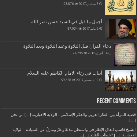
5 سبتمبر,2017
93,876
أجمل ما قيل في السيد حسن نصر الله
5 مايو,2017
87,034
دعاء القرآن قبل التلاوة وعند التلاوة وبعد التلاوة
14 أبريل,2016
74,795
أبيات في رثاء الامام الكاظم عليه السلام
10 ديسمبر,2017
59,858
Recent Comments
قضية المرأة بين الفكر الغربي والفكر الإسلامي - الولاية الاخبارية: […] من نحن
[…]...
الشيخ قاسم: اتفاق الإطار في واشنطن مذلةٌ وعارٌ وتنازلٌ عن السيادة - الولاية
الاخبارية: […] *خطاب القائد […]...