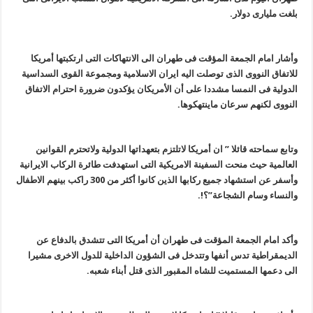
بلغت ملیاری دولار.
وأشار امام الجمعة المؤقت فی طهران الی الانتهاکات التی ارتکبتها أمریکا
للاتفاق النووی الذی توصلت الیه ایران الاسلامیة ومجموعة القوی السداسیة
الدولیة فی النمسا مشددا علی أن الأمریکان یؤکدون ضرورة احترام الاتفاق
النووی لکنهم سرعان ماینتهکوها.
وتابع سماحته قائلا ” ان أمریکا لاتلتزم بتعهداتها الدولیة ولاتحترم القوانین
العالمیة حیث منحت السفینة الامریکیة التی استهدفت طائرة الرکاب الایرانیة
وأسفر عن استشهاد جمیع رکابها الذین کانوا أکثر من 300 راکب بینهم الاطفال
والنساء وسام الشجاعة”؟!.
وأکد امام الجمعة المؤقت فی طهران أن أمریکا التی تتشدق بالدفاع عن
الدیمقراطیة تدس أنفها وتتدخل فی الشؤون الداخلیة للدول الاخری مشیرا
الی دعمها المستمیت للشاه المقبور الذی قتل أبناء شعبه.