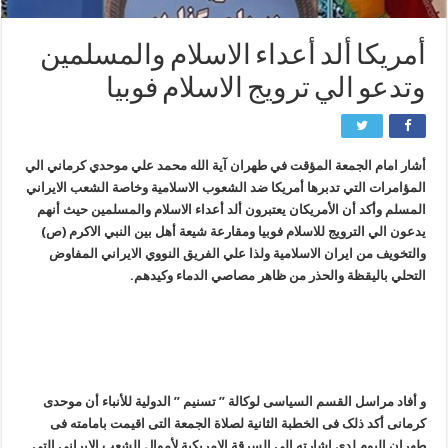
أمريكا ألد أعداء الاسلام والمسلمين
وتدعو الي ترويج الاسلام فوبيا
أشار امام الجمعة المؤقت في طهران آية ‌الله محمد علي موحدي‌ كرماني الي
المؤامرات التي تدبرها أمريكا ضد الشعوب الاسلامية وخاصة الشعب الايراني
المسلم وأكد أن الأمريكان يعتبرون ألد أعداء الاسلام والمسلمين حيث أنهم
يدعون الي الترويج للاسلام فوبيا ومقارعة شيعة أهل بين النبي الاكرم (ص)
والتخويف من ايران الاسلامية ولذا علي الفريق النووي الايراني المفاوض
التحلي باليقظة والحذر من ظاهر مصاصي الدماء وكيدهم.
و أفاد مراسل القسم السیاسی لوکالة ” تسنیم ” الدولیة للأنباء أن موحدی
کرمانی أکد ذلک فی الخطبة الثانیة لصلاة الجمعة التی اقیمت بامامته فی
طهران الیوم لدی اشارته الی السرقة الامریکیة لأموال الشعب الایرانی التی