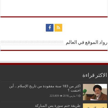
رواد الموقع في العالم
الاكثر قراءة
اكثر من 183 سنة مفقودة من تاريخ الإسلام .. أين
اختفت ؟
1 مارس,2018
223,809
طريقة ختم سورة يس المباركة