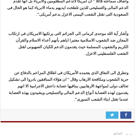
وأضاف سماحته قائلا ” ان امریکا لاتدعم المظلومین والابریاء بل انها تقدم
الدعم المالی والتسلیحی للذین تلطخت ایدیهم بدماء الابریاء کما هو الحال فی
السعودیة التی تقتل الشعب الیمنی الاعزل بدعم أمریکی”.
وأشار آیة الله موحدی کرمانی الی الجرائم التی یرتکبها الامریکان فی ارتکاب
المجازر ضد الشعوب الاسلامیة معتبرا ایاهم بأنهم أعداء الاسلام والقرآن
الکریم والشعوب المسلمة حیث یقدمون الدعم للکیان الصهیونی لقتل
الشعب الفلسطینی الاعزل.
وتطرق الی النفاق الذی یعتمده الأمریکان فی اطلاق المزاعم بالدفاع عن
حریة الشعوب ومکافحة الارهاب وقال ” ان هؤلاء المنافقین بادروا الی تشکیل
تحالف دولی لمواجهة الارهابیین بمافیها عصابة داعش الاجرامیة الا انهم
یقدمون لهذه العصابة أنواع الدعم المالی والتسلیحی ویشیدون بهذه العصابة
عندما تقتل ابناء الشعب السوری”.
السابق