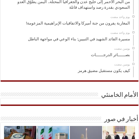
من البحر الأحمر إلى خليج عدن والجغرافيا المحتلة.. اليمن يطوّق العدو
السعودي بقدرة رصد واستهداف قاتلة
‏يوم واحد مضت
المغاربة يفرون من جنة أميركا والاتفاقيات الإبراهيمية المزعومة!
‏يوم واحد مضت
مسيرة القائد الشهيد في التبيين: بناء الوعي في مواجهة الباطل
‏يومين مضت
بصــــــائر الدرجــــــات
‏يومين مضت
كيف يكون مستقبل مضيق هرمز
الأمام الخامنئي
أخبار في صور