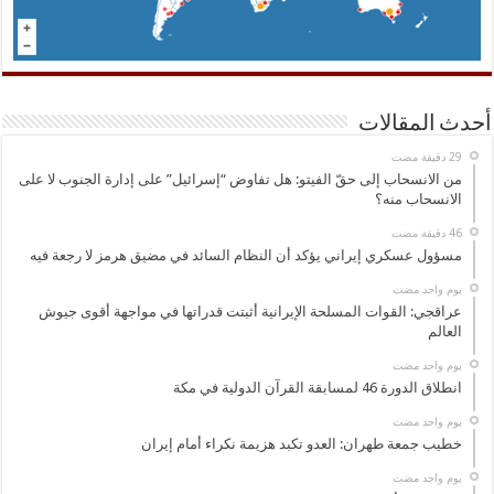
أحدث المقالات
من الانسحاب إلى حقّ الفيتو: هل تفاوض “إسرائيل” على إدارة الجنوب لا على
الانسحاب منه؟
مسؤول عسكري إيراني يؤكد أن النظام السائد في مضيق هرمز لا رجعة فيه
‏يوم واحد مضت
عراقجي: القوات المسلحة الإيرانية أثبتت قدراتها في مواجهة أقوى جيوش
العالم
‏يوم واحد مضت
انطلاق الدورة 46 لمسابقة القرآن الدولية في مكة
‏يوم واحد مضت
خطيب جمعة طهران: العدو تكبد هزيمة نكراء أمام إيران
‏يوم واحد مضت