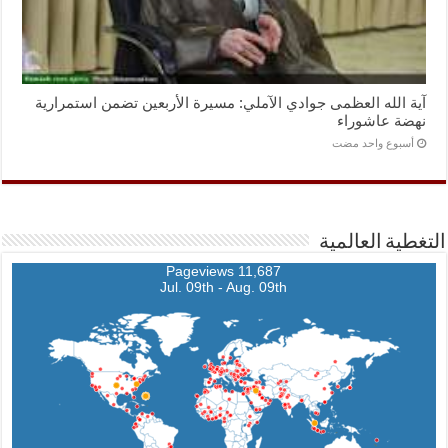
آية الله العظمى جوادي الآملي: مسيرة الأربعين تضمن استمرارية
نهضة عاشوراء
‏أسبوع واحد مضت
التغطية العالمية
11,687 Pageviews
Jul. 09th - Aug. 09th