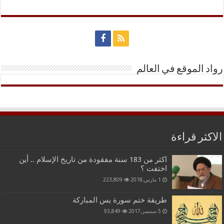
رواد الموقع في العالم
الاكثر قراءة
اكثر من 183 سنة مفقودة من تاريخ الإسلام .. أين
اختفت ؟
1 مارس,2018
223,809
طريقة ختم سورة يس المباركة
5 سبتمبر,2017
93,849