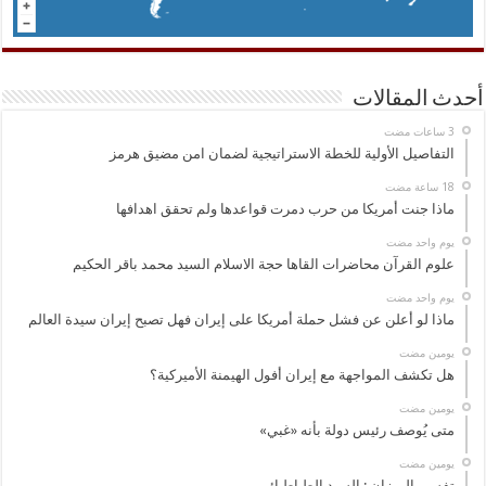
أحدث المقالات
التفاصيل الأولية للخطة الاستراتيجية لضمان امن مضيق هرمز
ماذا جنت أمريكا من حرب دمرت قواعدها ولم تحقق اهدافها
‏يوم واحد مضت
علوم القرآن محاضرات القاها حجة الاسلام السيد محمد باقر الحكيم
‏يوم واحد مضت
ماذا لو أعلن عن فشل حملة أمريكا على إيران فهل تصبح إيران سيدة العالم
‏يومين مضت
هل تكشف المواجهة مع إيران أفول الهيمنة الأميركية؟
‏يومين مضت
متى يُوصف رئيس دولة بأنه «غبي»
‏يومين مضت
تفسير الميزان : السيد الطباطبائي