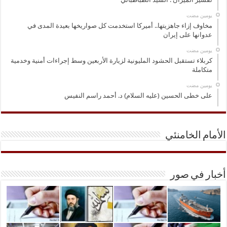
‏يومين مضت
مخاوف إزاء جاهزيتها.. أميركا استخدمت كل صواريخها بعيدة المدى في
عدوانها على إيران
‏يومين مضت
كربلاء تستقبل الحشود المليونية لزيارة الأربعين وسط إجراءات أمنية وخدمية
متكاملة
‏يومين مضت
على خطى الحسين (عليه السلام) د. أحمد راسم النفيس
الأمام الخامنئي
أخبار في صور