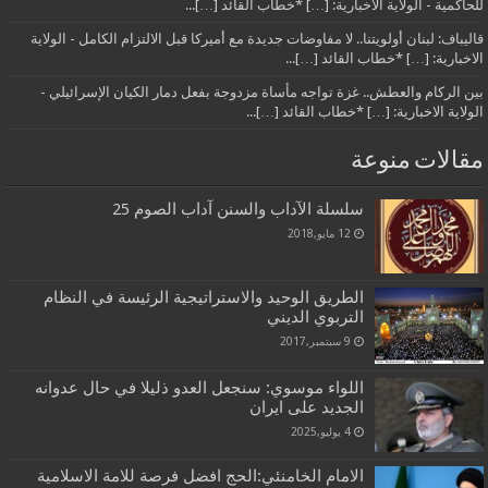
للحاكمية - الولاية الاخبارية: […] *خطاب القائد […]...
قاليباف: لبنان أولويتنا.. لا مفاوضات جديدة مع أميركا قبل الالتزام الكامل - الولاية
الاخبارية: […] *خطاب القائد […]...
بين الركام والعطش.. غزة تواجه مأساة مزدوجة بفعل دمار الكيان الإسرائيلي -
الولاية الاخبارية: […] *خطاب القائد […]...
مقالات منوعة
سلسلة الآداب والسنن آداب الصوم 25
12 مايو,2018
الطريق الوحيد والاستراتيجية الرئيسة في النظام
التربوي الديني
9 سبتمبر,2017
اللواء موسوي: سنجعل العدو ذليلا في حال عدوانه
الجديد على ايران
4 يوليو,2025
الامام الخامنئي:الحج افضل فرصة للامة الاسلامية