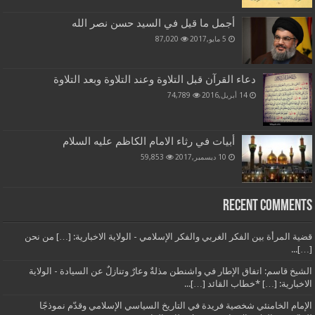
أجمل ما قيل في السيد حسن نصر الله
5 مايو,2017
87,020
دعاء القرآن قبل التلاوة وعند التلاوة وبعد التلاوة
14 أبريل,2016
74,789
أبيات في رثاء الامام الكاظم عليه السلام
10 ديسمبر,2017
59,853
Recent Comments
قضية المرأة بين الفكر الغربي والفكر الإسلامي - الولاية الاخبارية: […] من نحن
[…]...
الشيخ قاسم: اتفاق الإطار في واشنطن مذلةٌ وعارٌ وتنازلٌ عن السيادة - الولاية
الاخبارية: […] *خطاب القائد […]...
الإمام الخامنئي شخصية فريدة في التاريخ السياسي الإسلامي وقدّم نموذجًا