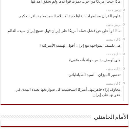
ماذا جنت أمريكا من حرب دمرت قواعدها ولم تحقق اهدافها
‏يومين مضت
علوم القرآن محاضرات القاها حجة الاسلام السيد محمد باقر الحكيم
‏يومين مضت
ماذا لو أعلن عن فشل حملة أمريكا على إيران فهل تصبح إيران سيدة العالم
هل تكشف المواجهة مع إيران أفول الهيمنة الأميركية؟
متى يُوصف رئيس دولة بأنه «غبي»
تفسير الميزان : السيد الطباطبائي
مخاوف إزاء جاهزيتها.. أميركا استخدمت كل صواريخها بعيدة المدى في
عدوانها على إيران
الأمام الخامنئي