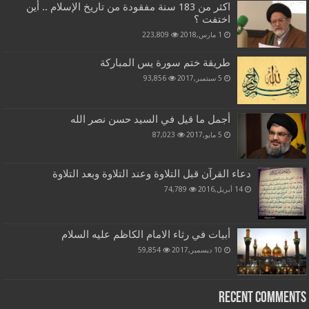
اكثر من 183 سنة مفقودة من تاريخ الإسلام .. أين
اختفت ؟
1 مارس,2018
223,809
طريقة ختم سورة يس المباركة
5 سبتمبر,2017
93,856
أجمل ما قيل في السيد حسن نصر الله
5 مايو,2017
87,023
دعاء القرآن قبل التلاوة وعند التلاوة وبعد التلاوة
14 أبريل,2016
74,789
أبيات في رثاء الامام الكاظم عليه السلام
10 ديسمبر,2017
59,854
Recent Comments