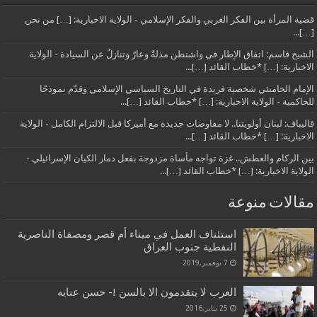
قضية المرأة بين الفكر الغربي والفكر الإسلامي - الولاية الاخبارية: […] من نحن
[…]...
الشيخ قاسم: اتفاق الإطار في واشنطن مذلةٌ وعارٌ وتنازلٌ عن السيادة - الولاية
الاخبارية: […] *خطاب القائد […]...
الإمام الخامنئي شخصية فريدة في التاريخ السياسي الإسلامي وقدّم نموذجًا
للحاكمية - الولاية الاخبارية: […] *خطاب القائد […]...
قاليباف: لبنان أولويتنا.. لا مفاوضات جديدة مع أميركا قبل الالتزام الكامل - الولاية
الاخبارية: […] *خطاب القائد […]...
بين الركام والعطش.. غزة تواجه مأساة مزدوجة بفعل دمار الكيان الإسرائيلي -
الولاية الاخبارية: […] *خطاب القائد […]...
مقالات منوعة
استئناف العمل في ميناء أم قصر ومصفاة الناصرية
النفطية جنوب العراق
7 نوفمبر,2019
العرب لا يتقدمون الا بالسن !- حسن عنايه
25 يناير,2016