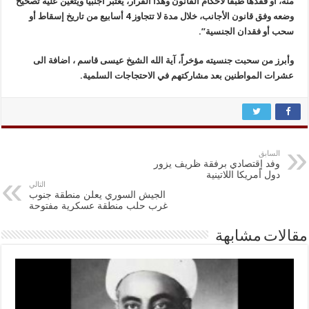
منه، أو فقدها طبقا لأحكام القانون وهذا القرار، يعتبر أجنبياً ويتعين عليه تصحيح
وضعه وفق قانون الأجانب، خلال مدة لا تتجاوز 4 أسابيع من تاريخ إسقاط أو
سحب أو فقدان الجنسية”.
وأبرز من سحبت جنسيته مؤخراً، آية الله الشيخ عيسى قاسم ، اضافة الى
عشرات المواطنين بعد مشاركتهم في الاحتجاجات السلمية.
السابق
وفد إقتصادي برفقة ظريف يزور
دول أمريكا اللاتينية
التالي
الجيش السوري يعلن منطقة جنوب
غرب حلب منطقة عسكرية مفتوحة
مقالات مشابهة