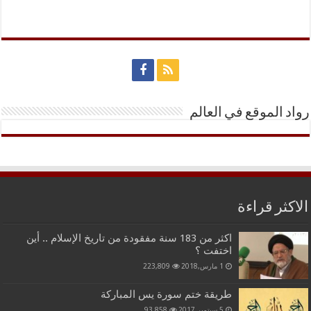
رواد الموقع في العالم
الاكثر قراءة
اكثر من 183 سنة مفقودة من تاريخ الإسلام .. أين
اختفت ؟
1 مارس,2018
223,809
طريقة ختم سورة يس المباركة
5 سبتمبر,2017
93,858