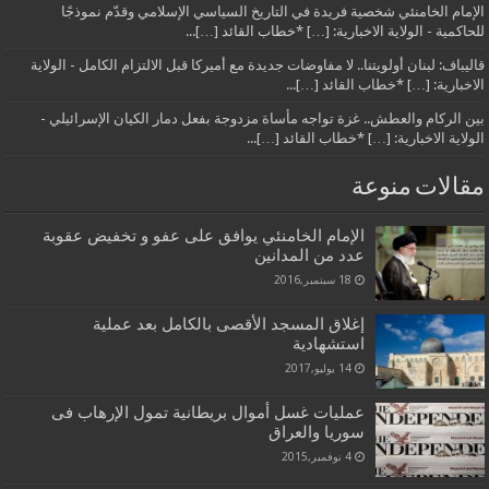
الإمام الخامنئي شخصية فريدة في التاريخ السياسي الإسلامي وقدّم نموذجًا
للحاكمية - الولاية الاخبارية: […] *خطاب القائد […]...
قاليباف: لبنان أولويتنا.. لا مفاوضات جديدة مع أميركا قبل الالتزام الكامل - الولاية
الاخبارية: […] *خطاب القائد […]...
بين الركام والعطش.. غزة تواجه مأساة مزدوجة بفعل دمار الكيان الإسرائيلي -
الولاية الاخبارية: […] *خطاب القائد […]...
مقالات منوعة
الإمام الخامنئي يوافق على عفو و تخفيض عقوبة
عدد من المدانين
18 سبتمبر,2016
إغلاق المسجد الأقصى بالكامل بعد عملية
استشهادية
14 يوليو,2017
عمليات غسل أموال بريطانية تمول الإرهاب فى
سوريا والعراق
4 نوفمبر,2015