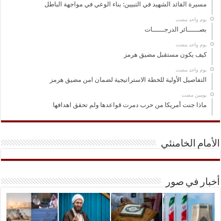
مسيرة القائد الشهيد في التبيين: بناء الوعي في مواجهة الباطل
‏يوم واحد مضت
بصــــــائر الدرجــــــات
‏يوم واحد مضت
كيف يكون مستقبل مضيق هرمز
‏يوم واحد مضت
التفاصيل الأولية للخطة الاستراتيجية لضمان امن مضيق هرمز
‏يومين مضت
ماذا جنت أمريكا من حرب دمرت قواعدها ولم تحقق اهدافها
الأمام الخامنئي
أخبار في صور