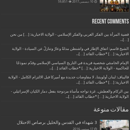
10 ديسمبر,2017
59,851
Recent Comments
قضية المرأة بين الفكر الغربي والفكر الإسلامي - الولاية الاخبارية: […] من نحن
[…]...
الشيخ قاسم: اتفاق الإطار في واشنطن مذلةٌ وعارٌ وتنازلٌ عن السيادة - الولاية
الاخبارية: […] *خطاب القائد […]...
الإمام الخامنئي شخصية فريدة في التاريخ السياسي الإسلامي وقدّم نموذجًا
للحاكمية - الولاية الاخبارية: […] *خطاب القائد […]...
قاليباف: لبنان أولويتنا.. لا مفاوضات جديدة مع أميركا قبل الالتزام الكامل - الولاية
الاخبارية: […] *خطاب القائد […]...
بين الركام والعطش.. غزة تواجه مأساة مزدوجة بفعل دمار الكيان الإسرائيلي -
الولاية الاخبارية: […] *خطاب القائد […]...
مقالات منوعة
3 شهداء في القدس والخليل برصاص الاحتلال
17 سبتمبر,2016