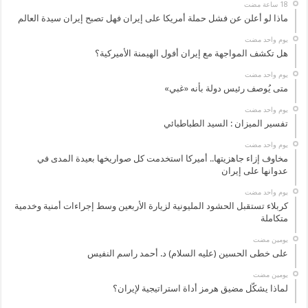
ماذا لو أعلن عن فشل حملة أمريكا على إيران فهل تصبح إيران سيدة العالم
‏يوم واحد مضت
هل تكشف المواجهة مع إيران أفول الهيمنة الأميركية؟
‏يوم واحد مضت
متى يُوصف رئيس دولة بأنه «غبي»
‏يوم واحد مضت
تفسير الميزان : السيد الطباطبائي
‏يوم واحد مضت
مخاوف إزاء جاهزيتها.. أميركا استخدمت كل صواريخها بعيدة المدى في
عدوانها على إيران
‏يوم واحد مضت
كربلاء تستقبل الحشود المليونية لزيارة الأربعين وسط إجراءات أمنية وخدمية
متكاملة
‏يومين مضت
على خطى الحسين (عليه السلام) د. أحمد راسم النفيس
‏يومين مضت
لماذا يشكّل مضيق هرمز أداة استراتيجية لإيران؟