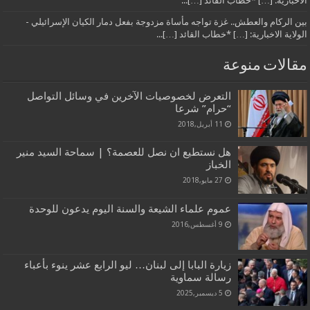
الاخبارية: […] *خطاب القائد […]...
بين الركام والعطش.. غزة تواجه مأساة مزدوجة بفعل دمار الكيان الإسرائيلي -
الولاية الاخبارية: […] *خطاب القائد […]...
مقالات منوعة
التعرض لخصوصيات الآخرين في وسائل التواصل
“حرام” شرعا
11 أبريل,2018
هل نستطيع ان نصل للعصمة؟ | سماحة السيد منير
الخباز
27 مايو,2018
عموم علماء الشيعة والسنة اليوم يدعون للوحدة
9 أغسطس,2016
زيارة البابا إلى لبنان… ليو الرابع عشر ينوء بأعباء
رسالة سماوية
5 ديسمبر,2025