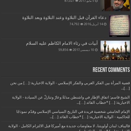
5 مايو,2017
87,027
دعاء القرآن قبل التلاوة وعند التلاوة وبعد التلاوة
14 أبريل,2016
74,792
أبيات في رثاء الامام الكاظم عليه السلام
10 ديسمبر,2017
59,856
Recent Comments
قضية المرأة بين الفكر الغربي والفكر الإسلامي - الولاية الاخبارية: […] من نحن
[…]...
الشيخ قاسم: اتفاق الإطار في واشنطن مذلةٌ وعارٌ وتنازلٌ عن السيادة - الولاية
الاخبارية: […] *خطاب القائد […]...
الإمام الخامنئي شخصية فريدة في التاريخ السياسي الإسلامي وقدّم نموذجًا
للحاكمية - الولاية الاخبارية: […] *خطاب القائد […]...
قاليباف: لبنان أولويتنا.. لا مفاوضات جديدة مع أميركا قبل الالتزام الكامل - الولاية