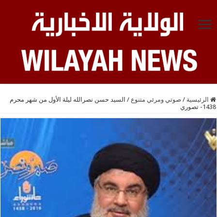
الرئيسية
/
صوتي ومرئي متنوع
/
السيد حسن نصرالله ليلة الأول من شهر محرم
1438- تصوري