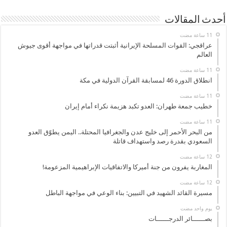
أحدث المقالات
عراقجي: القوات المسلحة الإيرانية أثبتت قدراتها في مواجهة أقوى جيوش
العالم
انطلاق الدورة 46 لمسابقة القرآن الدولية في مكة
خطيب جمعة طهران: العدو تكبد هزيمة نكراء أمام إيران
من البحر الأحمر إلى خليج عدن والجغرافيا المحتلة.. اليمن يطوّق العدو
السعودي بقدرة رصد واستهداف قاتلة
المغاربة يفرون من جنة أميركا والاتفاقيات الإبراهيمية المزعومة!
مسيرة القائد الشهيد في التبيين: بناء الوعي في مواجهة الباطل
‏يوم واحد مضت
بصــــــائر الدرجــــــات