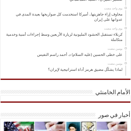
‏يوم واحد مضت
مخاوف إزاء جاهزيتها.. أميركا استخدمت كل صواريخها بعيدة المدى في
عدوانها على إيران
‏يوم واحد مضت
كربلاء تستقبل الحشود المليونية لزيارة الأربعين وسط إجراءات أمنية وخدمية
متكاملة
‏يومين مضت
على خطى الحسين (عليه السلام) د. أحمد راسم النفيس
‏يومين مضت
لماذا يشكّل مضيق هرمز أداة استراتيجية لإيران؟
الأمام الخامنئي
أخبار في صور