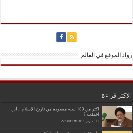
رواد الموقع في العالم
الاكثر قراءة
اكثر من 183 سنة مفقودة من تاريخ الإسلام .. أين
اختفت ؟
1 مارس,2018
223,809