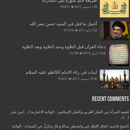
طريقة ختم سورة يس المباركة
5 سبتمبر,2017
93,831
أجمل ما قيل في السيد حسن نصر الله
5 مايو,2017
87,016
دعاء القرآن قبل التلاوة وعند التلاوة وبعد التلاوة
14 أبريل,2016
74,786
أبيات في رثاء الامام الكاظم عليه السلام
10 ديسمبر,2017
59,851
Recent Comments
قضية المرأة بين الفكر الغربي والفكر الإسلامي - الولاية الاخبارية: […] من نحن
[…]...
الشيخ قاسم: اتفاق الإطار في واشنطن مذلةٌ وعارٌ وتنازلٌ عن السيادة - الولاية