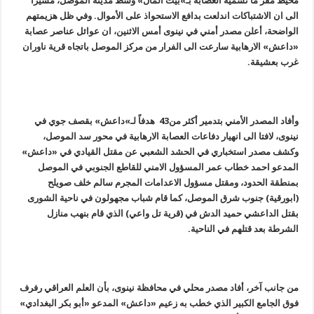
محيط مقر ما تسميه العصابة بـ»بيت المال» وسط مدينة الموصل، مشيرا
الى ان الاشتباكات اندلعت بدافع الاستحواذ على الأموال. وفي ظل هزيمتهم
الواضحة، أعلن مصدر أمني في نينوى أمس الاثنين، ان عوائل عناصر عصابة
«داعش» الارهابية سارعت الى الفرار من مركز الموصل باتجاه قرية ناوران
غرب بعشيقة.
وأفاد المصدر الأمني بتدمير أكثر من43 هدفاً لـ»داعش» بقصف جوي في
نينوى، لافتا الى انهيار دفاعات العصابة الارهابية في محور سد الموصل،
وكشف مصدر استخباري في الحشد الشعبي عن مقتل القيادي في «داعش»
المدعو احمد خطاب عمر المسؤول الامني للقاطع الجنوبي في الموصل
بمنطقة الحدود، ومقتل مسؤول الاعدامات المجرم سالم خلف صويلح
(ابورقية) جنوب شرق الموصل، كما قام شباب مجهولون في ناحية الشورى
بقتل الداعشي حميد الدش في (قرية تل واعي) الذي قام بنهب منازل
الشرطة بعد قتلهم في الناحية.
من جانب آخر، أفاد مصدر محلي في محافظة نينوى، بأن العلم العراقي رفرف
فوق الجامع الكبير الذي خطب به زعيم «داعش» المدعو «أبو بكر البغدادي»