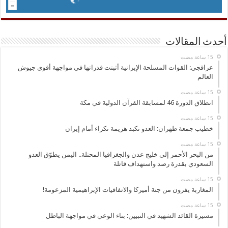
أحدث المقالات
عراقجي: القوات المسلحة الإيرانية أثبتت قدراتها في مواجهة أقوى جيوش
العالم
انطلاق الدورة 46 لمسابقة القرآن الدولية في مكة
خطيب جمعة طهران: العدو تكبد هزيمة نكراء أمام إيران
من البحر الأحمر إلى خليج عدن والجغرافيا المحتلة.. اليمن يطوّق العدو
السعودي بقدرة رصد واستهداف قاتلة
المغاربة يفرون من جنة أميركا والاتفاقيات الإبراهيمية المزعومة!
مسيرة القائد الشهيد في التبيين: بناء الوعي في مواجهة الباطل