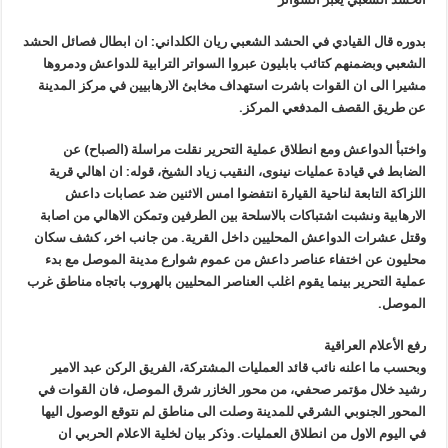
بدوره قال القيادي في الحشد الشعبي ريان الكلداني: ان ابطال فصائل الحشد
الشعبي وبضمنهم كتائب بابليون عبروا السواتر الترابية للدواعش ودمروها
مشيرا الى ان القوات باشرت استهداف مخابئ الارهابيين في مركز المدينة
عن طريق القصف المدفعي المركز.
واختبأ الدواعش ومع انطلاق عملية التحرير نقلت مراسلة (الصباح) عن
الضابط في قيادة عمليات نينوى، النقيب زياد الشيخ، قوله: ان اهالي قرية
اللزاكة التابعة لناحية القيارة انتفضوا امس الاثنين ضد عصابات داعش
الارهابية ونشبت اشتباكات بالاسلحة بين الطرفين وتمكن الاهالي من اصابة
وقتل عشرات الدواعش المحليين داخل القرية. من جانب اخر، كشف سكان
محليون عن اختفاء عناصر داعش من عموم شوارع مدينة الموصل مع بدء
عملية التحرير بينما يقوم اغلب العناصر المحليين بالهروب باتجاه مناطق غرب
الموصل.
رفع الأعلام العراقية
وبحسب ما اعلنه نائب قائد العمليات المشتركة، الفريق الركن عبد الامير
رشيد خلال مؤتمر صحفي، من محور الخازر شرق الموصل، فان القوات في
المحور الجنوبي الشرقي للمدينة وصلت الى مناطق لم نتوقع الوصول اليها
في اليوم الاول من انطلاق العمليات. وذكر بيان لخلية الاعلام الحربي ان