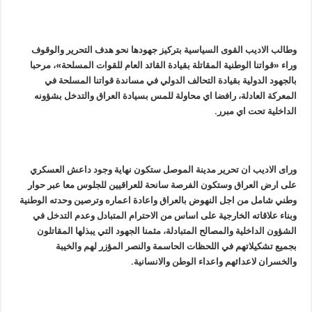
وطالب الاديب القوى السياسية بتركيز جهودها نحو هدف التحرير والوقوف
وراء «قواتنا الوطنية المقاتلة بقيادة القائد العام للقوات المسلحة»، مرحبا
بالجهود الدولية بقيادة التحالف الدولي في مساندة قواتنا المسلحة في
المعركة العادلة، رافضا اي محاولة للمس بسيادة العراق والتدخل بشؤونه
الداخلية تحت اي مبرر.
وراى الاديب ان تحرير مدينة الموصل ستكون نهاية وجود داعش العسكري
على ارض العراق وستكون الفرصة سانحة للعراقيين للجلوس معا عبر حوار
وطني شامل من اجل النهوض بالعراق واعادة اعماره وترصين وحدته الوطنية
وبناء علاقاته الخارجية على اساس من الاحترام المتبادل وعدم التدخل في
الشؤون الداخلية والمصالح المتبادلة، مثمنا الجهود التي يبذلها المقاتلون
بجميع تشكيلاتهم في اللحظات الحاسمة والنصر المؤزر لهم والخيبة
والخسران لاعدائهم واعداء الوطن والانسانية.