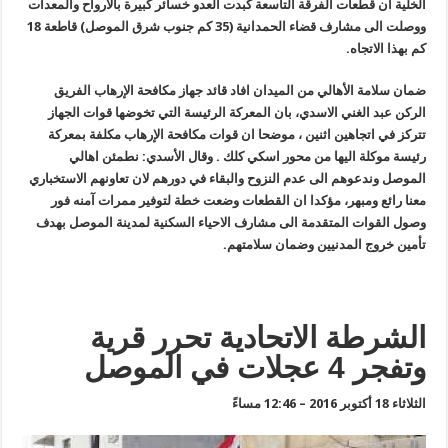
الخلية ان قطعات الفرقة التاسعة كبدت العدو خسائر كبيرة بالأرواح والمعدات
ووصلت الى مشارف قضاء الحمدانية (35 كم جنوب شرق الموصل) قاطعة 18
كم بهذا الاتجاه.
ضمان سلامة الأهالي من الميدان افاد قائد جهاز مكافحة الإرهاب الفريق
الركن عبد الغني الاسدي، بان المعركة الرئيسة التي تخوضها قوات الجهاز
تتركز في اتجاهين اثنين ، موضحا ان قوات مكافحة الإرهاب مكلفة بمعركة
رئيسة موكلة اليها من محور اسكي كلك . وقال الأسدي: نطمئن اهالي
الموصل وندعوهم الى عدم النزوح والبقاء في دورهم لان تعاونهم الاستخباري
معنا رائع ومبهر، مؤكدا ان القطعات وضعت خطة لتوفير ممرات آمنه فور
وصول القوات المتقدمة الى مشارف الاحياء السكنية لمدينة الموصل بهدف
تأمين خروج المدنيين وضمان سلامتهم.
الشرطة الاتحادية تحرر قرية
وتفجر 4 عجلات في الموصل
الثلاثاء 18 أكتوبر 2016 – 12:46 مساءً