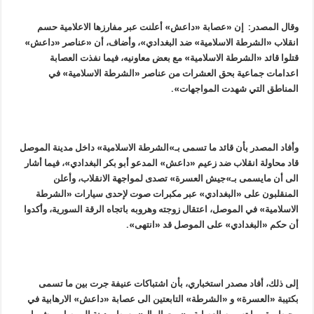
وقال المصدر: إن «عصابة «داعش» أعلنت عبر مفارزها الاعلامية حسم
انقلاب «الشرطة الاسلامية» ضد البغدادي»، وأضاف، أن «عناصر «داعش»
قتلوا قائد «الشرطة الاسلامية» مع بعض معاونيه، فيما نفذت العصابة
اعدامات جماعية بحق العشرات من عناصر «الشرطة الاسلامية» في
المناطق التي شهدت المواجهات».
وأفاد المصدر بأن قائد ما تسمى بـ»الشرطة الاسلامية» داخل مدينة الموصل
قاد محاولة انقلاب ضد زعيم «داعش» المدعو أبو بكر البغدادي»، فيما أشار
الى أن مايسمى بـ»جيش العسرة» تصدى لمواجهة الانقلاب، وأعلن
المنقلبون على «البغدادي» عبر مكبرات صوت لإحدى سيارات «الشرطة
الاسلامية» في الموصل، اعتقال زوجته وهروبه باتجاه الرقة السورية، وأكدوا
أن حكم «البغدادي» على الموصل قد «انتهى».
إلى ذلك، أفاد مصدر استخباري، بأن اشتباكات عنيفة جرت بين ما تسمى
بكتيبة «العسرة» و «الشرطة» التابعتين الى عصابة «داعش» الارهابية في