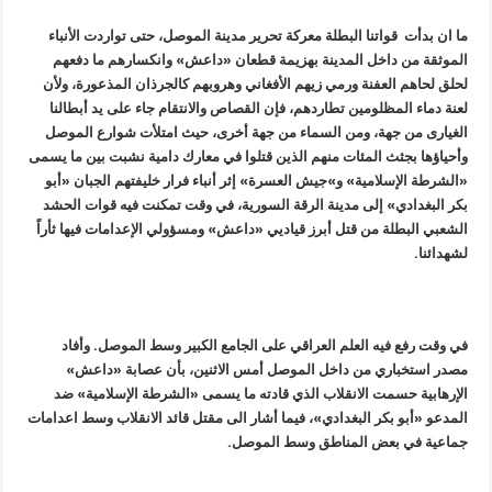
ما ان بدأت قواتنا البطلة معركة تحرير مدينة الموصل، حتى تواردت الأنباء
الموثقة من داخل المدينة بهزيمة قطعان «داعش» وانكسارهم ما دفعهم
لحلق لحاهم العفنة ورمي زيهم الأفغاني وهروبهم كالجرذان المذعورة، ولأن
لعنة دماء المظلومين تطاردهم، فإن القصاص والانتقام جاء على يد أبطالنا
الغيارى من جهة، ومن السماء من جهة أخرى، حيث امتلأت شوارع الموصل
وأحياؤها بجثث المئات منهم الذين قتلوا في معارك دامية نشبت بين ما يسمى
«الشرطة الإسلامية» و»جيش العسرة» إثر أنباء فرار خليفتهم الجبان «أبو
بكر البغدادي» إلى مدينة الرقة السورية، في وقت تمكنت فيه قوات الحشد
الشعبي البطلة من قتل أبرز قياديي «داعش» ومسؤولي الإعدامات فيها ثأراً
لشهدائنا.
في وقت رفع فيه العلم العراقي على الجامع الكبير وسط الموصل. وأفاد
مصدر استخباري من داخل الموصل أمس الاثنين، بأن عصابة «داعش»
الإرهابية حسمت الانقلاب الذي قادته ما يسمى «الشرطة الإسلامية» ضد
المدعو «أبو بكر البغدادي»، فيما أشار الى مقتل قائد الانقلاب وسط اعدامات
جماعية في بعض المناطق وسط الموصل.