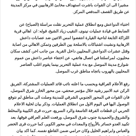
مشيرا الى ان القوات باشرت استهداف مخابئ الارهابيين في مركز المدينة
عن طريق القصف المدفعي المركز.
اختباء الدواعش ومع انطلاق عملية التحرير نقلت مراسلة (الصباح) عن
الضابط في قيادة عمليات نينوى، النقيب زياد الشيخ، قوله: ان اهالي قرية
اللزاكة التابعة لناحية القيارة انتفضوا امس الاثنين ضد عصابات داعش
الارهابية ونشبت اشتباكات بالاسلحة بين الطرفين وتمكن الاهالي من اصابة
وقتل عشرات الدواعش المحليين داخل القرية. من جانب اخر، كشف سكان
محليون، لمراسلتنا في اتصال هاتفي، عن اختفاء عناصر داعش من عموم
شوارع مدينة الموصل مع بدء عملية التحرير بينما يقوم اغلب العناصر
المحليين بالهروب باتجاه مناطق غرب الموصل.
رفع الأعلام العراقية وبحسب ما اعلنه نائب قائد العمليات المشتركة، الفريق
الركن عبد الامير رشيد خلال مؤتمر صحفي، من محور الخازر شرق الموصل،
فان القوات في المحور الجنوبي الشرقي للمدينة وصلت الى مناطق لم نتوقع
الوصول اليها في اليوم الاول من انطلاق العمليات. وذكر بيان لخلية الاعلام
الحربي ان قطعات الفرقة التاسعة والرد السريع، حررت قرى الكبيبة والمخلط
والشروق والحميدية جنوب شرق الموصل، ورفعت العلم العراقي فوقها، بعد
تكبيد العدو خسائر بالأرواح والمعدات في محور الكوير، كما حررت قرى الخضر
والعباس وابراهيم الخليل وكان حرامي ضمن القاطع نفسه. كما اكد بيان