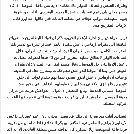
وطيران الجيش والتحالف الدولي دك مخابئ الارهابيين داخل الموصل اذ افاد
مصدر محلي بان زعيم عصابات داعش المجرم (البغدادي) افلت من ضربة
جوية استهدفت موكب عجلاته في منطقة الغابات قتل خلالها احد ابرز قادة
الارهاب المقربين منه.
فرار الدواعش بيان لخلية الإعلام الحربي، ذكر ان قواتنا البطلة وجهت ضرباتها
الدقيقة الى مقرات ارهابيي داعش مكبدة اياهم خسائر كبيرة مع تدمير تلك
المقرات بالكامل. حيث دمر طيران القوة الجوية والتحالف الدولي، خلال
الساعات الاولى لانطلاق عملية التحرير اكثر من 43 هدفاً لمقرات عصابات
داعش الإرهابية داخل الموصل. وقال مصدر امني من الميدان: ان طيران
الجيش دمر ايضا 16 موقعا للدواعش تضم ثكنات ومخازن عتاد في المدينة.
واضاف ان ارهابيي داعش لجؤوا بمجرد سماعهم بتقدم قواتنا الى حلق
ذقونهم وخلع الزي الافغاني بعد انهيار خطوطهم الدفاعية في محور سد
الموصل شمالي المدينة. وتابع المصدر ان عوائل الدواعش هربت من مركز
مدينة الموصل باتجاه قرية ناوران غرب ناحية بعشيقة التي تتواجد فيها القوات
التركية المحتلة.
البغدادي أفلت من ضربة الى ذلك افاد مصدر محلي، بان زعيم عصابات داعش
الارهابي (ابراهيم السامرائي، المكنى ابو بكر البغدادي) افلت امس من ضربة
جوية قاتلة استهدفت رتلا عسكريا كان بداخله ضمن منطقة الغابات، الا انه اكد