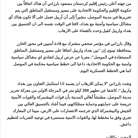
من جهته أعلن رئيس إقليم كردستان مسعود بارزاني أن هناك اتفاقاً بين
حكومة الإقليم والحكومة الاتحادية على مصير ومستقبل المناطق التي يتم
تحريرها في مدينة الموصل، مشيراً إلى أن أربيل تعمل على ألا تكون هناك أي
مشاكل سياسية وأمنية مع بغداد، لافتا في الوقت نفسه الى ان التنسيق بين
بغداد واربيل كفيل وحده بالقضاء على الارهاب.
وقال بارزاني في مؤتمر صحفي مشترك مع قادة أمنيين في محور الخازر
بمحافظة نينوى إن “بين بغداد واربيل اتفاقا على مصير ومستقبل المناطق
المستعادة في الموصل”، معربا عن حرص اربيل لتفادي اي مشاكل سياسية
وامنية مع الحكومة الاتحادية، داعيا الى خطط سياسية محكمة في الموصل
كما هي الخطط العسكرية اليوم.
وشدد بارزاني “لا يمكن للارهاب ان يصمد اذا استكمل التعاون بين بغداد
واربيل”، كاشفا عن تطهير 200 كيلو متر في المرحلة الاولى من معركة تحرير
مدينة الموصل، مطمئناً أهالي المدينة بأن قوات البيشمركة والقوات الأمنية
حريصة على حمايتهم وحماية ممتلكاتهم، فيما أشاد بالتنسيق العالي بين
الجيش والبيشمركة الذي تترجمه الانتصارات على الارض، مبينا ان المعارك
تجري وفق ما مخطط لها، والقوات الامنية مستمرة في توجيه الضربات لتنظيم
داعش.
المصدر: وكالات