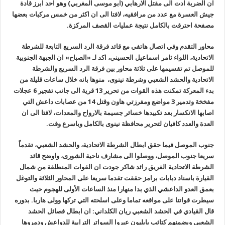
ان الضربة ادت الى مقتل الارهابي (ابو موسى المغربي) وهو احد ابرز قادة
جيش العسرة مع عدد من مرافقيه، لافتا الى ان اكثر من خمس مركبات بعضها
مصفحة احترقت بالكامل نتيجة عمليات القصف المركزة.
محاور التقدم وفي اتصال هاتفي مع قائد فرقة الرد السريع التابعة للشرطة
الاتحادية، اللواء ثامر اسماعيل الحسيني، اكد لـ «الصباح» ان الجبهة الجنوبية
للموصل تم تقسيمها على ثلاثة محاور بين فرقة الرد السريع والشرطة
الاتحادية والحشد الشعبي وشرطة نينوى، منوها بانه خلال ساعات قليلة من
بدء المعركة تمكنت هذه القوات من تحرير 13 قرية الى جانب تفجير 6 عجلات
مفخخة وتدمير 3 مواضع ومفرزتي هاون وقتل 14 من عصابات داعش التي
اصابها الانكسار بعد تكبيدها خسائر جسيمة بالارواح والمعدات، لافتا الى ان
العدة والعدد كافيان لتحرير محافظة نينوى بالكامل وباسرع وقت.
جنوب الموصل فيما حقق ابطال الشرطة الاتحادية، والحشد الشعبي، تقدماً
سريعا جنوب الموصل، ووصلوا الى مشارف ناحية الشورى، واوضح قائد
الشرطة الاتحادية الفريق رائد شاكر جودت ان القوات المنطلقة من شمال
القيارة باسناد دبابات برامز حققت تقدما سريعا على المحاور الثلاثة والتوغل
بعمق العدو الداعشي الذي بدا منهارا منذ الساعات الأولى للهجوم حيث
سيطرت قواتنا على مواقعه تماما وعلى اسلحته التي تركها وولى هاربا. بدوره
قال القيادي في الحشد الشعبي ريان الكلداني: ان ابطال فصائل الحشد
الشعبي وبضمنهم كتائب بابليون عبروا السواتر الترابية للدواعش ودمروها