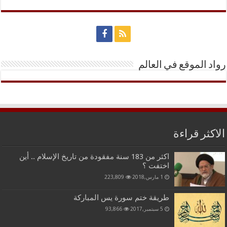
رواد الموقع في العالم
الاكثر قراءة
اكثر من 183 سنة مفقودة من تاريخ الإسلام .. أين
اختفت ؟
1 مارس,2018
223,809
طريقة ختم سورة يس المباركة
5 سبتمبر,2017
93,866