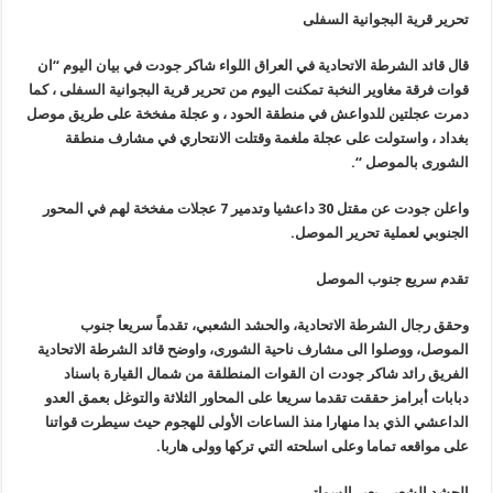
تحرير قرية البجوانية السفلى
قال قائد الشرطة الاتحادية في العراق اللواء شاكر جودت في بيان اليوم “ان
قوات فرقة مغاوير النخبة تمكنت اليوم من تحرير قرية البجوانية السفلى ، كما
دمرت عجلتين للدواعش في منطقة الحود ، و عجلة مفخخة على طريق موصل
بغداد ، واستولت على عجلة ملغمة وقتلت الانتحاري في مشارف منطقة
الشورى بالموصل “.
واعلن جودت عن مقتل 30 داعشيا وتدمير 7 عجلات مفخخة لهم في المحور
الجنوبي لعملية تحرير الموصل.
تقدم سريع جنوب الموصل
وحقق رجال الشرطة الاتحادية، والحشد الشعبي، تقدماً سريعا جنوب
الموصل، ووصلوا الى مشارف ناحية الشورى، واوضح قائد الشرطة الاتحادية
الفريق رائد شاكر جودت ان القوات المنطلقة من شمال القيارة باسناد
دبابات أبرامز حققت تقدما سريعا على المحاور الثلاثة والتوغل بعمق العدو
الداعشي الذي بدا منهارا منذ الساعات الأولى للهجوم حيث سيطرت قواتنا
على مواقعه تماما وعلى اسلحته التي تركها وولى هاربا.
الحشد الشعبي يعبر السواتر