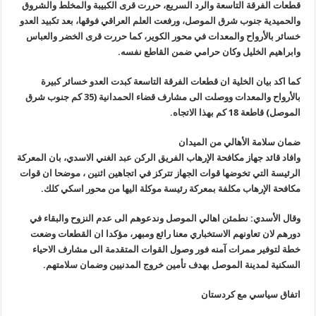
قطعات الفرقة التاسعة والرد السريع، حررت قرى الكبيبة والمخلط والشروق
والحميدية جنوب شرق الموصل، ورفعت العلم العراقي فوقها، بعد تكبيد العدو
خسائر بالأرواح والمعدات في محور الكوير، كما حررت قرى الخضر والعباس
وابراهيم الخليل وكان حرامي ضمن القاطع نفسه.
كما اكد بيان الخلية ان قطعات الفرقة التاسعة كبدت العدو خسائر كبيرة
بالأرواح والمعدات ووصلت الى مشارف قضاء الحمدانية (35 كم جنوب شرق
الموصل) قاطعة 18 كم بهذا الاتجاه.
ضمان سلامة الأهالي من الميدان
وافاد قائد جهاز مكافحة الإرهاب الفريق الركن عبد الغني الاسدي، بان المعركة
الرئيسة التي تخوضها قوات الجهاز تتركز في اتجاهين اثنين ، موضحا ان قوات
مكافحة الإرهاب مكلفة بمعركة رئيسة موكلة اليها من محور اسكي كلك.
وقال الأسدي: نطمئن اهالي الموصل وندعوهم الى عدم النزوح والبقاء في
دورهم لان تعاونهم الاستخباري معنا رائع ومبهر، مؤكدا ان القطعات وضعت
خطة لتوفير ممرات آمنه فور وصول القوات المتقدمة الى مشارف الاحياء
السكنية لمدينة الموصل بهدف تأمين خروج المدنيين وضمان سلامتهم.
اتفاق سياسي مع كردستان