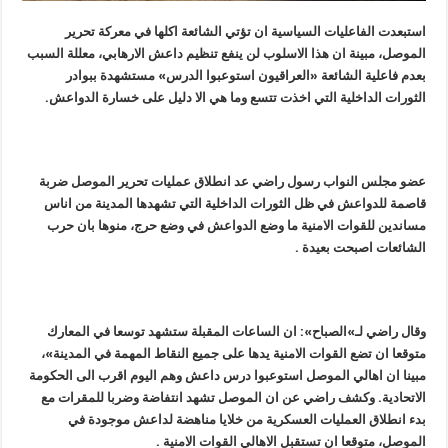
استبعدت الفاعليات السياسية ان تؤتي الشائعة اكلها في معركة تحرير
الموصل، مبينة ان هذا الاسلوب لن ينفع تنظيم داعش الارهابي، معللة السبب
بعدم فاعلية الشائعة «العراقيون استوعبوا الدرس» مستشهدة ببوادر
الثورات الداخلية التي اخذت تتسع وما هي الا دليل على خسارة الدواعش.
عضو مجلس النواب رسول راضي عد انطلاق عمليات تحرير الموصل ضربة
قاصمة للدواعش في ظل الثورات الداخلية التي تشهدها المدينة من اناس
مساندين للقوات الامنية ما وضع الدواعش في وضع حرج، منوها بان حرب
الشائعات اصبحت بعيدة .
وقال راضي لـ»الصباح»: ان الساعات المقبلة ستشهد توسعا في المعارك
متوقعا ان تضع القوات الامنية يدها على جميع النقاط المهمة في المدينة»،
مبينا ان اهالي الموصل استوعبوا درس داعش وهم اليوم اقرب الى الحكومة
الاتحادية. وكشف راضي عن ان الموصل تشهد انتفاضة وضربا للمقرات مع
بدء انطلاق العمليات العسكرية من خلايا مناهضة لداعش موجودة في
الموصل، متوقعا ان تستقبل الاهالي القوات الامنية .