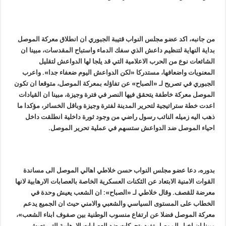
من جانبه، اكد عضو مجلس النواب قتيبة الجبوري ان انطلاق معركة الموصل
بداية النهاية لتنظيم داعش الذي سفك الدماء واستباح المقدسات، مبينا ان
الشائعات نوع من الحرب الاعلامية التي قد يلجا لها الدواعش لتقليل
المعنويات واضعافها، مستدركا «لكن الدواعش اليوم ضعفاء جدا». واعرب
الجبوري في تصريح لـ «الصباح» عن تفاؤله بمعركة الموصل، متوقعا ان تكون
الموصل معركة خاطفة يتحقق فيها النصر في فترة وجيزة، مبينا ان القيادات
اعدت خطة ستراتيجية لتحرير المدينة لفترة وجيزة وباقل الخسائر، مؤكدا ما
ذهب اليه زميله النائب رسول راضي من وجود ثورة داخلية انطلقت داخل
احياء الموصل ضد الدواعش ستسهم في عملية تحرير الموصل.
بدوره، دعا عضو مجلس النواب حسن خلاطي اهالي الموصل الى مساندة
القوات الامنية الابتعاد عن الثكنات العسكرية الخاصة بالعصابات الارهابية لانها
معرضة للقصف. وقال خلاطي لـ «الصباح»: ان الشعب يعيش وحدة في
الخطاب على المستوى السياسي والشعبي والامني حيث ان الجميع يدعم
معركة الموصل فضلا عن ارتفاع منسوب الوطنية بين صفوف ابناء الشعب»،
مبينا ان اخبار الموصل تفيد بتحركات ضد العصابات الارهابية التي تعيش