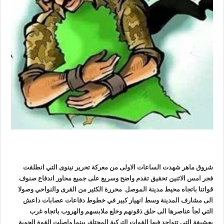
شروق ماهر شهدت الساعات الاولى من معركة تحرير نينوى التي انطلقت
فجر امس الاثنين تحقيق تقدم واضح وسريع على جميع محاور اندفاع صنوف
قواتنا باتجاه محيط مدينة الموصل محررة الكثير من القرى والنواحي وصولا
الى مشارف المدينة وسط انهيار كبير في خطوط دفاعات عصابات داعش
التي لجأ عناصرها الى حلق ذقونهم وخلع ملابسهم والهروب باتجاه غرب
بعشيقة التي تتواجد فيها القوات التركية المحتلة، بينما واصلت القوة الجوية