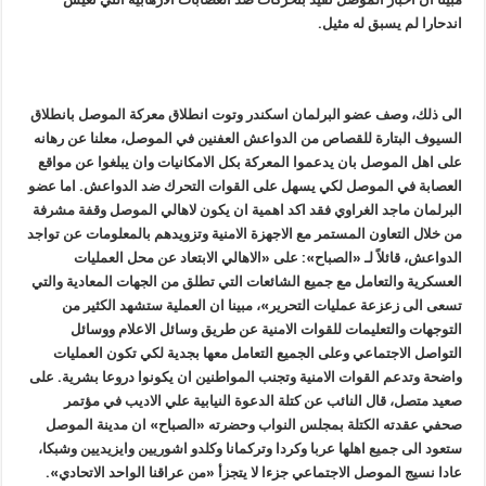
اندحارا لم يسبق له مثيل.
الى ذلك، وصف عضو البرلمان اسكندر وتوت انطلاق معركة الموصل بانطلاق
السيوف البتارة للقصاص من الدواعش العفنين في الموصل، معلنا عن رهانه
على اهل الموصل بان يدعموا المعركة بكل الامكانيات وان يبلغوا عن مواقع
العصابة في الموصل لكي يسهل على القوات التحرك ضد الدواعش. اما عضو
البرلمان ماجد الغراوي فقد اكد اهمية ان يكون لاهالي الموصل وقفة مشرفة
من خلال التعاون المستمر مع الاجهزة الامنية وتزويدهم بالمعلومات عن تواجد
الدواعش، قائلاً لـ «الصباح»: على «الاهالي الابتعاد عن محل العمليات
العسكرية والتعامل مع جميع الشائعات التي تطلق من الجهات المعادية والتي
تسعى الى زعزعة عمليات التحرير»، مبينا ان العملية ستشهد الكثير من
التوجهات والتعليمات للقوات الامنية عن طريق وسائل الاعلام ووسائل
التواصل الاجتماعي وعلى الجميع التعامل معها بجدية لكي تكون العمليات
واضحة وتدعم القوات الامنية وتجنب المواطنين ان يكونوا دروعا بشرية. على
صعيد متصل، قال النائب عن كتلة الدعوة النيابية علي الاديب في مؤتمر
صحفي عقدته الكتلة بمجلس النواب وحضرته «الصباح» ان مدينة الموصل
ستعود الى جميع اهلها عربا وكردا وتركمانا وكلدو اشوريين وايزيديين وشبكا،
عادا نسيج الموصل الاجتماعي جزءا لا يتجزأ «من عراقنا الواحد الاتحادي».