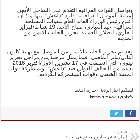
وتواصل القوات العراقية التقدم على الساحل الأيمن
لمدينة الموصل العراقية، لطرد “داعش” منها منذ أن
أعلن رئيس الوزراء القائد العام للقوات المسلحة
العراقية، حيد العبادي، صباح الأحد، 19 شباط/فبراير
الجاري، انطلاق العملية لتحرير الجانب الأيمن من
المدينة.
وقد تم تحرير الجانب الأيسر من الموصل مع نهاية كانون
الثاني/يناير الماضي، فيما يمثل مرحلة من مراحل تحرير
نينوى، التي انطلقت في 17 تشرين الأول/أكتوبر 2016
بدعم من التحالف الدولي ضد “داعش”، وبمشاركة قوات
الحشد الشعبي وقوات البيشمركة الكردية.
لتصلكم اخبار الولاية الاخبارية اضغظ
https://t.me/wilayahinfo
السابق
إيران تختبر صاروخ مجنح في أحدث