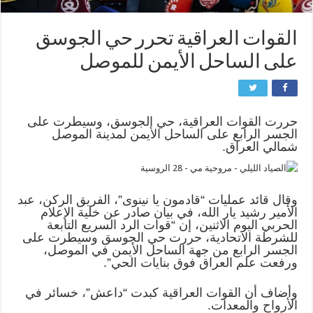
القوات العراقية تحرر حي الجوسق
على الساحل الأيمن للموصل
حررت القوات العراقية، حي الجوسق، وسيطرت على
الجسر الرابع على الساحل الأيمن لمدينة الموصل
شمالي العراق.
وقال قائد عمليات “قادمون يا نينوى”، الفريق الركن، عبد
الأمير رشيد يار الله، في بيان صادر عن خلية الإعلام
الحربي اليوم الاثنين، إن “قوات الرد السريع التابعة
للشرطة الاتحادية، حررت حي الجوسق وسيطرت على
الجسر الرابع من جهة الساحل الأيمن في الموصل،
ورفعت علم العراق فوق بنايات الحي”.
وأضاف أن القوات العراقية كبدت “داعش”، خسائر في
الأرواح والمعدات.