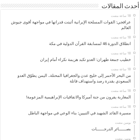
أحدث المقالات
عراقجي: القوات المسلحة الإيرانية أثبتت قدراتها في مواجهة أقوى جيوش
العالم
انطلاق الدورة 46 لمسابقة القرآن الدولية في مكة
خطيب جمعة طهران: العدو تكبد هزيمة نكراء أمام إيران
من البحر الأحمر إلى خليج عدن والجغرافيا المحتلة.. اليمن يطوّق العدو
السعودي بقدرة رصد واستهداف قاتلة
المغاربة يفرون من جنة أميركا والاتفاقيات الإبراهيمية المزعومة!
مسيرة القائد الشهيد في التبيين: بناء الوعي في مواجهة الباطل
‏يومين مضت
بصــــــائر الدرجــــــات
‏يومين مضت