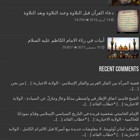
دعاء القرآن قبل التلاوة وعند التلاوة وبعد التلاوة
14 أبريل,2016
74,794
أبيات في رثاء الامام الكاظم عليه السلام
10 ديسمبر,2017
59,857
Recent Comments
قضية المرأة بين الفكر الغربي والفكر الإسلامي - الولاية الاخبارية: […] من نحن
[…]...
الشيخ قاسم: اتفاق الإطار في واشنطن مذلةٌ وعارٌ وتنازلٌ عن السيادة - الولاية
الاخبارية: […] *خطاب القائد […]...
الإمام الخامنئي شخصية فريدة في التاريخ السياسي الإسلامي وقدّم نموذجًا
للحاكمية - الولاية الاخبارية: […] *خطاب القائد […]...
قاليباف: لبنان أولويتنا.. لا مفاوضات جديدة مع أميركا قبل الالتزام الكامل - الولاية
الاخبارية: […] *خطاب القائد […]...