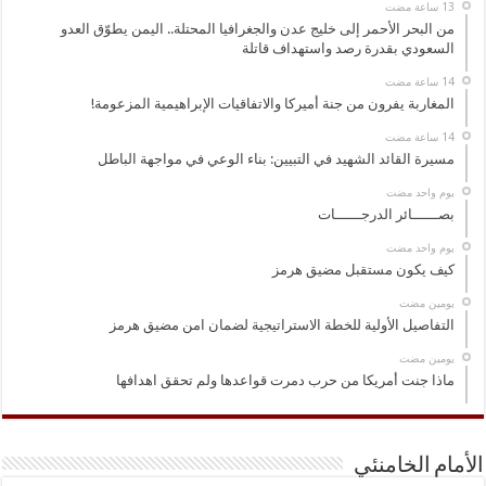
من البحر الأحمر إلى خليج عدن والجغرافيا المحتلة.. اليمن يطوّق العدو
السعودي بقدرة رصد واستهداف قاتلة
المغاربة يفرون من جنة أميركا والاتفاقيات الإبراهيمية المزعومة!
مسيرة القائد الشهيد في التبيين: بناء الوعي في مواجهة الباطل
‏يوم واحد مضت
بصــــــائر الدرجــــــات
‏يوم واحد مضت
كيف يكون مستقبل مضيق هرمز
‏يومين مضت
التفاصيل الأولية للخطة الاستراتيجية لضمان امن مضيق هرمز
‏يومين مضت
ماذا جنت أمريكا من حرب دمرت قواعدها ولم تحقق اهدافها
الأمام الخامنئي