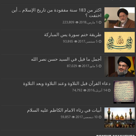
اكثر من 183 سنة مفقودة من تاريخ الإسلام .. أين
اختفت ؟
1 مارس,2018
223,809
طريقة ختم سورة يس المباركة
5 سبتمبر,2017
93,865
أجمل ما قيل في السيد حسن نصر الله
5 مايو,2017
87,029
دعاء القرآن قبل التلاوة وعند التلاوة وبعد التلاوة
14 أبريل,2016
74,792
أبيات في رثاء الامام الكاظم عليه السلام
10 ديسمبر,2017
59,857