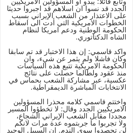
وتابع قائلا: يبدو أو المسؤولين الامريكيين
الجدد قد نسوا ان اسلاهم قد اجبروا حديثا
على الاعتذار من الشعب الإيراني بسبب
الخطوات الامريكية التي أدت الى اسقاط
الحكومة الوطنية ودعم امريكا لنظام
الشاه الدكتاتوري.
واكد قاسمي: إن هذا الاختبار قد تم سابقا
وكان فاشلا ولم يثمر عن شيء، وان
الحكومة الامريكية تتبع هذه السياسات
منذ عقود ولطالما حصلت على نتائج
عكسية، عبر مشاركة الشعب بحماس في
الانتخابات المباشرة الديمقراطية.
واختتم قاسمي كلامه محذرا المسؤولين
الامريكيين الجدد وقال: لا تخطؤوا المسير
مجددا مقابل الشعب الإيراني الشجاع،
ولا تجربوا ما جربتموه عدة مرات لانكم
لن تحصدوا سوى الندم. إن السبيل الوحيد