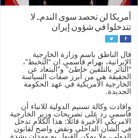
أمريكا لن تحصد سوى الندم.. لا
تتدخلوا في شؤون إيران
قال الناطق باسم وزارة الخارجية
الإيرانية، بهرام قاسمي ان “التخبط”،
“التاثر بالتلقين خاطئ” و”البتعاد عن
الحقيقة هي من أبرز صفات السياسة
الخارجية الأمريكية في عهد الحكومة
الجديدة.
وافادت وكالة تسنيم الدولية للانباء أن
قاسمي رد على تصريحات وزير الخارجية
الامريكي الأخيرة قائلا: هذا الكلام تدخل
في الشان الداخلي ونقض واضح لقانون
الدولي، ولا يمكن القبول به ومدان بشدة.