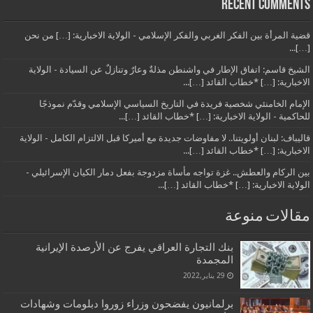
Recent Comments
قضية المرأة بين الفكر الغربي والفكر الإسلامي - الولاية الاخبارية: […] من نحن
[…]...
الشيخ قاسم: اتفاق الإطار في واشنطن مذلةٌ وعارٌ وتنازلٌ عن السيادة - الولاية
الاخبارية: […] *خطاب القائد […]...
الإمام الخامنئي شخصية فريدة في التاريخ السياسي الإسلامي وقدّم نموذجًا
للحاكمية - الولاية الاخبارية: […] *خطاب القائد […]...
قاليباف: لبنان أولويتنا.. لا مفاوضات جديدة مع أميركا قبل الالتزام الكامل - الولاية
الاخبارية: […] *خطاب القائد […]...
بين الركام والعطش.. غزة تواجه مأساة مزدوجة بفعل دمار الكيان الإسرائيلي -
الولاية الاخبارية: […] *خطاب القائد […]...
مقالات منوعة
بنك التجارة العراقي يفرج عن الأرصدة الإيرانية
المجمدة
29 يناير,2022
برلمانيون يفضحون وزراء زوروا دبلومات وشهادات