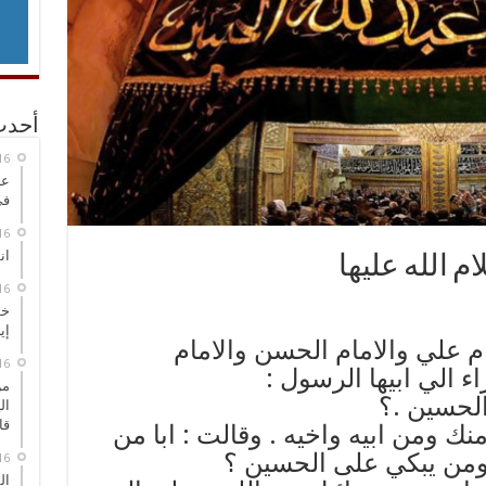
أحدث
عر
في
انطلاق
 الله عليها
خط
إي
م علي والامام الحسن والامام
 الي ابيها الرسول :
من
الحسين .؟
ال
قا
ك ومن ابيه واخيه . وقالت : ابا من
من يبكي على الحسين ؟
ال