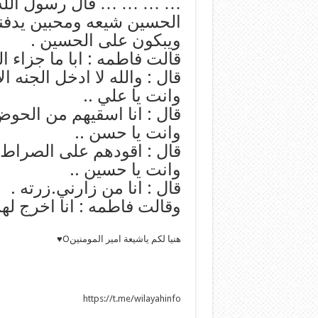
… … … … قال رسول الله اخ
الحسين شيعه ومحبين يدفن
ويبكون على الحسين .
قالت فاطمه : ابا ما جزاء ا
قال : والله لا ادخل الجنه الا
وانت يا علي ..
قال : انا اسقيهم من الحوض
وانت يا حسن ..
قال : اقودهم على الصراط 
وانت يا حسين ..
قال : انا من زارني.زرته .
وقالت فاطمه : انا اخرج لهم
هنيا لكم ياشيعة امير المومنينO
♥
https://t.me/wilayahinfo