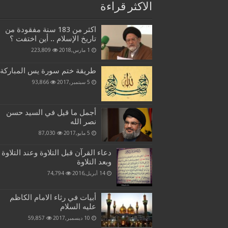
الاكثر قراءة
اكثر من 183 سنة مفقودة من
تاريخ الإسلام .. أين اختفت ؟
1 مارس,2018
223,809
طريقة ختم سورة يس المباركة
5 سبتمبر,2017
93,866
أجمل ما قيل في السيد حسن
نصر الله
5 مايو,2017
87,030
دعاء القرآن قبل التلاوة وعند التلاوة
وبعد التلاوة
14 أبريل,2016
74,794
أبيات في رثاء الامام الكاظم
عليه السلام
10 ديسمبر,2017
59,857