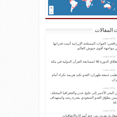
 المقالات
اقجي: القوات المسلحة الإيرانية أثبتت قدراتها
 مواجهة أقوى جيوش العالم
 الدورة 46 لمسابقة القرآن الدولية في مكة
يب جمعة طهران: العدو تكبد هزيمة نكراء أمام
ران
 البحر الأحمر إلى خليج عدن والجغرافيا المحتلة..
يمن يطوّق العدو السعودي بقدرة رصد واستهداف
تلة
مغاربة يفرون من جنة أميركا والاتفاقيات