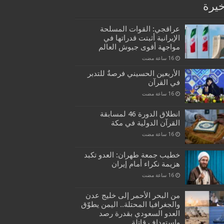
خيرة
عراقجي: القوات المسلحة
الإيرانية أثبتت قدراتها في
مواجهة أقوى جيوش العالم
الأربعين الحسيني فرصةٌ للتدبر
في القرآن
انطلاق الدورة 46 لمسابقة
القرآن الدولية في مكة
خطيب جمعة طهران: العدو تكبد
هزيمة نكراء أمام إيران
من البحر الأحمر إلى خليج عدن
والجغرافيا المحتلة.. اليمن يطوّق
العدو السعودي بقدرة رصد
واستهداف قاتلة