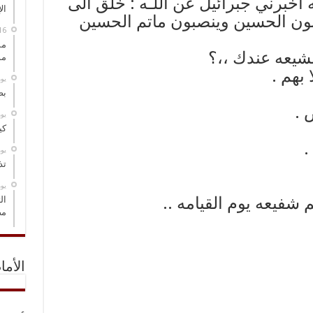
برني جبرائيل عن اللـه : خلق الى
ال
ون الحسين وينصبون ماتم الحسين
مس
لشيعه عندك ،،؟
مو
 بهم .
‏ي
بص
 .
‏ي
كي
.
‏ي
تذ
‏ي
 شفيعه يوم القيامه ..
ال
مض
الأما