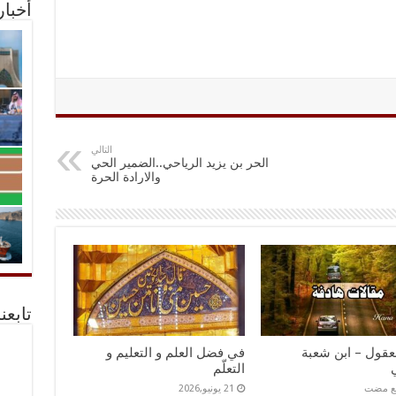
أخبا
التالي
الحر بن يزيد الرياحي..الضمير الحي
والارادة الحرة
تابعن
عقول – ابن شعبة
في فضل العلم و التعليم و
التعلّم
21 يونيو,2026