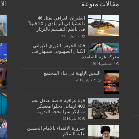
مقالات منوعة
الا
الطيران العراقي يقتل 46
داعشيا في الرمادي و 50 قتيلاً
في ناظم التقسيم بالثرثار
26 أبريل,2015
قائد الحرس الثوري الايراني :
الكيان الصهيوني سينهار في
معركة غزه الصامدة
4 أغسطس,2014
السنن الإلهية في بناء المجتمع
21 فبراير,2015
قوة عراقية خاصة تعتقل نحو
400 ارهابي دخلوا معسكر
سبايكر سرا بحجة التدريب
10 يناير,2016
ضرورة الاقتداء بالامام الحسين
عليه السلام