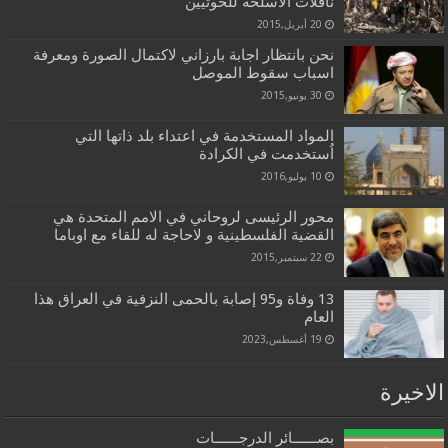
ناقلات الاسلحة للحوثيين
20 أبريل,2015
نحن بانتظار اجابة بارزاني لاكتمال الصورة ومعرفة
اسباب سقوط الموصل
30 يونيو,2015
المواد المستخدمة في اعتداء بلد ذاتها التي
اُستخدمت في الكرادة
10 يوليو,2016
محور الرئیسی لروحاني في الامم المتحدة هي
القضیة الفلسطینیة و لاحاجة له للقاء مع اوباما
22 سبتمبر,2015
13 وفاة و95 إصابة بالحمى النزفية في العراق هذا
العام
19 أغسطس,2023
الاخيرة
بصــــــائر الدرجــــــات