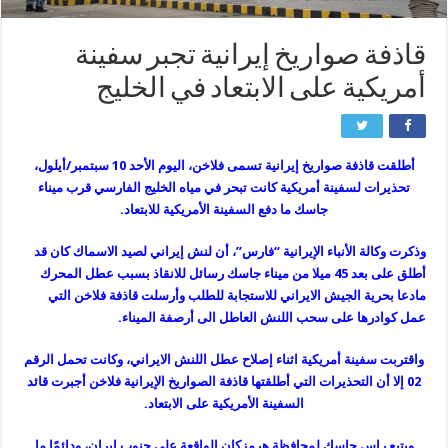
قاذفة صواريخ إيرانية تجبر سفينة
أمريكية على الابتعاد في الخليج
أطلقت قاذفة صواريخ إيرانية تسمى فلاخن، اليوم الأحد 10 سبتمبر/أيلول،
تحذيرات لسفينة أمريكية كانت تبحر في مياه الخليج الفارسي قرب ميناء
جاسك ما دفع السفينة الأمريكية للابتعاد.
وذكرت وكالة الأنباء الإيرانية “فارس”، أن لنش إيراني لصيد الاسماك كان قد
أطلق على بعد 45 ميلا من ميناء جاسك رسائل للانقاذ بسبب عطل المحرك
مادعا بحرية الجيش الايراني للاستجابة للطلب وأرسلت قاذفة فلاخن التي
عمل كوادرها على سحب اللنش العاطل الى أرصفة الميناء.
واقتربت سفينة أمريكية اثناء إصلاح عطل اللنش الايراني، وكانت تحمل الرقم
02 إلا أن التحذيرات التي أطلقتها قاذفة الصواريخ الإيرانية فلاخن أجبرت قائد
السفينة الأمريكية على الابتعاد.
ويتبع راس جاسك لمحافظة هرمزكان الواقعة على جنوب إيران، ودائمًا ما