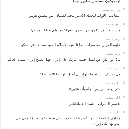
كيف يكون مستقبل مضيق هرمز
‏يوم واحد مضت
التفاصيل الأولية للخطة الاستراتيجية لضمان امن مضيق هرمز
‏يومين مضت
ماذا جنت أمريكا من حرب دمرت قواعدها ولم تحقق اهدافها
‏يومين مضت
علوم القرآن محاضرات القاها حجة الاسلام السيد محمد باقر الحكيم
‏يومين مضت
ماذا لو أعلن عن فشل حملة أمريكا على إيران فهل تصبح إيران سيدة العالم
‏يومين مضت
هل تكشف المواجهة مع إيران أفول الهيمنة الأميركية؟
متى يُوصف رئيس دولة بأنه «غبي»
تفسير الميزان : السيد الطباطبائي
مخاوف إزاء جاهزيتها.. أميركا استخدمت كل صواريخها بعيدة المدى في
عدوانها على إيران