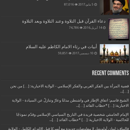
5 مايو,2017
87,016
دعاء القرآن قبل التلاوة وعند التلاوة وبعد التلاوة
14 أبريل,2016
74,786
أبيات في رثاء الامام الكاظم عليه السلام
10 ديسمبر,2017
59,851
Recent Comments
قضية المرأة بين الفكر الغربي والفكر الإسلامي - الولاية الاخبارية: […] من نحن
[…]...
الشيخ قاسم: اتفاق الإطار في واشنطن مذلةٌ وعارٌ وتنازلٌ عن السيادة - الولاية
الاخبارية: […] *خطاب القائد […]...
الإمام الخامنئي شخصية فريدة في التاريخ السياسي الإسلامي وقدّم نموذجًا
للحاكمية - الولاية الاخبارية: […] *خطاب القائد […]...
قاليباف: لبنان أولويتنا.. لا مفاوضات جديدة مع أميركا قبل الالتزام الكامل - الولاية