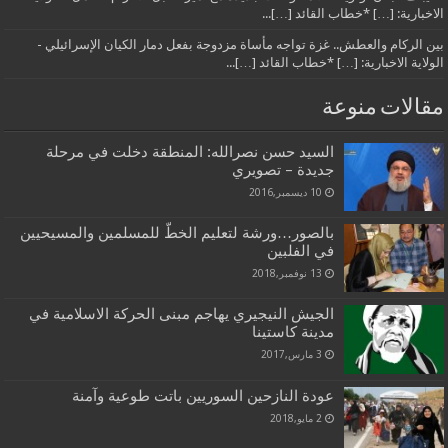
الاخبارية: […] *خطاب القائد […]...
بين الركام والعطش.. غزة تواجه مأساة مزدوجة بفعل دمار الكيان الإسرائيلي -
الولاية الاخبارية: […] *خطاب القائد […]...
مقالات منوعة
السيد حسن نصرالله: المنطقة دخلت في مرحلة
جديدة – تصويري
10 ديسمبر,2016
بالصور…ورشة لتعلیم الخطّ للمسلمین والمسیحیین
في الفلبین
13 نوفمبر,2018
الجيش النيجيري يهاجم مبنى الحركة الاسلامية في
مدينة كاستينا
3 مارس,2017
عودة النازحين السوريين باتت طوعية وآمنة
2 مايو,2018