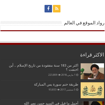
رواد الموقع في العالم
الاكثر قراءة
اكثر من 183 سنة مفقودة من تاريخ الإسلام .. أين
اختفت ؟
1 مارس,2018
223,809
طريقة ختم سورة يس المباركة
5 سبتمبر,2017
93,833
أجمل ما قيل في السيد حسن نصر الله