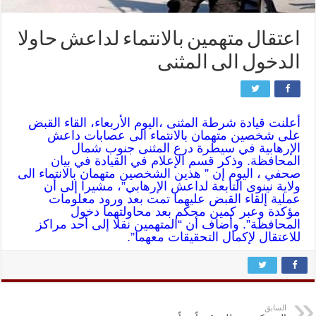
اعتقال متهمين بالانتماء لداعش حاولا
الدخول الى المثنى
أعلنت قيادة شرطة المثنى ،اليوم الأربعاء، القاء القبض
على شخصين متهمان بالانتماء الى عصابات داعش
الإرهابية في سيطرة درع المثنى جنوب شمال
المحافظة. وذكر قسم الإعلام في القيادة في بيان
صحفي ، اليوم إن ” هذين الشخصين متهمان بالانتماء الى
ولاية نينوى التابعة لداعش الإرهابي”، مشيرا إلى أن
عملية إلقاء القبض عليهما تمت بعد ورود معلومات
مؤكدة وعبر كمين محكم بعد محاولتهما دخول
المحافظة”. وأضاف أن “المتهمين نقلا إلى أحد مراكز
للاعتقال لإكمال التحقيقات معهما”.
السابق