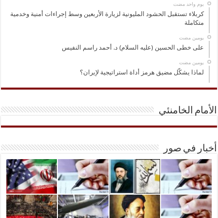
‏يوم واحد مضت
كربلاء تستقبل الحشود المليونية لزيارة الأربعين وسط إجراءات أمنية وخدمية
متكاملة
‏يومين مضت
على خطى الحسين (عليه السلام) د. أحمد راسم النفيس
‏يومين مضت
لماذا يشكّل مضيق هرمز أداة استراتيجية لإيران؟
الأمام الخامنئي
أخبار في صور