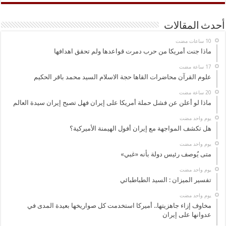
أحدث المقالات
ماذا جنت أمريكا من حرب دمرت قواعدها ولم تحقق اهدافها
علوم القرآن محاضرات القاها حجة الاسلام السيد محمد باقر الحكيم
ماذا لو أعلن عن فشل حملة أمريكا على إيران فهل تصبح إيران سيدة العالم
‏يوم واحد مضت
هل تكشف المواجهة مع إيران أفول الهيمنة الأميركية؟
‏يوم واحد مضت
متى يُوصف رئيس دولة بأنه «غبي»
‏يوم واحد مضت
تفسير الميزان : السيد الطباطبائي
‏يوم واحد مضت
مخاوف إزاء جاهزيتها.. أميركا استخدمت كل صواريخها بعيدة المدى في
عدوانها على إيران