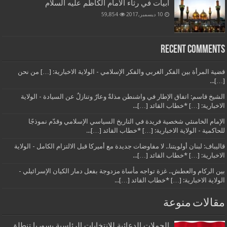
أبيات في رثاء الامام الكاظم عليه السلام
10 ديسمبر,2017
59,854
Recent Comments
قضية المرأة بين الفكر الغربي والفكر الإسلامي - الولاية الاخبارية: […] من نحن
[…]...
الشيخ قاسم: اتفاق الإطار في واشنطن مذلةٌ وعارٌ وتنازلٌ عن السيادة - الولاية
الاخبارية: […] *خطاب القائد […]...
الإمام الخامنئي شخصية فريدة في التاريخ السياسي الإسلامي وقدّم نموذجًا
للحاكمية - الولاية الاخبارية: […] *خطاب القائد […]...
قاليباف: لبنان أولويتنا.. لا مفاوضات جديدة مع أميركا قبل الالتزام الكامل - الولاية
الاخبارية: […] *خطاب القائد […]...
بين الركام والعطش.. غزة تواجه مأساة مزدوجة بفعل دمار الكيان الإسرائيلي -
الولاية الاخبارية: […] *خطاب القائد […]...
مقالات منوعة
الحملات الدعائية للانتخابات الرئاسية بسوريا تنطلق