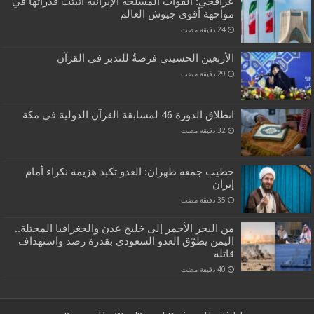
عراقجي: القوات المسلحة الإيرانية أثبتت قدراتها في
مواجهة أقوى جيوش العالم
الأربعين الحسيني فرصةٌ للتدبر في القرآن
انطلاق الدورة 46 لمسابقة القرآن الدولية في مكة
خطيب جمعة طهران: العدو تكبد هزيمة نكراء أمام
إيران
من البحر الأحمر إلى خليج عدن والجغرافيا المحتلة..
اليمن يطوّق العدو السعودي بقدرة رصد واستهداف
قاتلة