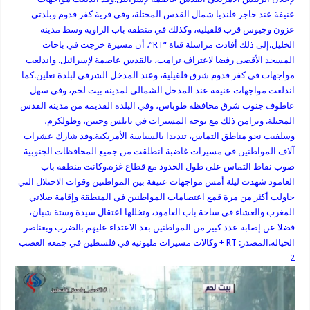
عنيفة عند حاجز قلنديا شمال القدس المحتلة، وفي قرية كفر قدوم وبلدتي
عزون وجيوس قرب قلقيلية، وكذلك في منطقة باب الزاوية وسط مدينة
الخليل.إلى ذلك أفادت مراسلة قناة “RT”، أن مسيرة خرجت في باحات
المسجد الأقصى رفضا لاعتراف ترامب، بالقدس عاصمة لإسرائيل.
واندلعت
مواجهات في كفر قدوم شرق قلقيلية، وعند المدخل الشرقي لبلدة نعلين.كما
اندلعت مواجهات عنيفة عند المدخل الشمالي لمدينة بيت لحم، وفي سهل
عاطوف جنوب شرق محافظة طوباس، وفي البلدة القديمة من مدينة القدس
المحتلة. وتزامن ذلك مع توجه المسيرات في نابلس وجنين، وطولكرم،
وسلفيت نحو مناطق التماس، تنديدا بالسياسة الأمريكية.
وقد شارك عشرات
آلاف المواطنين في مسيرات غاضبة انطلقت من جميع المحافظات الجنوبية
صوب نقاط التماس على طول الحدود مع قطاع غزة.وكانت منطقة باب
العامود شهدت ليلة أمس مواجهات عنيفة بين المواطنين وقوات الاحتلال التي
حاولت أكثر من مرة قمع اعتصامات المواطنين في المنطقة وإقامة صلاتي
المغرب والعشاء في ساحة باب العامود، وتخللها اعتقال سيدة وستة شبان،
فضلا عن إصابة عدد كبير من المواطنين بعد الاعتداء عليهم بالضرب وبعناصر
الخيالة.المصدر: RT + وكالات
مسيرات مليونية في فلسطين في جمعة الغضب
2