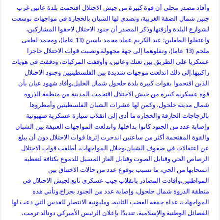
وأفاد مصدر محلي أن قوة كبيرة من جيش الاحتلال اقتحمت بلدة عانين غرب
جنين شمال الضفة الغربية، وتصدى لها الشبان بالحجارة في مواجهات توسعت
لشوارع البلدة وأزقتها
.
وذكر المصدر أن جنود الاحتلال لاحقوا المشاركين،
واعتقلوا الطفلين: عبد الكريم عماد محمد ياسين (13 عاما)، ومحمد لطفى
ملحم (13 عاما)، ونقلوهما إلى جهة مجهولة
.
ونصبت قوات الاحتلال حاجزا
عسكريا على الطريق بين تعنك وعانين، وأوقفت المركبات، ودققت في هويات
راكبيها
.
إلى ذلك اندلعت موجهات شديدة بين الفلسطينيين وجنود الاحتلال
الذين اقتحموا بقوات كبيرة بلدة حلحول شمال الخليل
.
وأفاد شهود عيان بأن
قوة عسكرية كبيرة من جيش الاحتلال اقتحمت المدينة من منطقة الذروة
شمال مدينة حلحول، وكمن لها عشرات الشبان الفلسطينين وأمطروها
بالزجاجات الحارقة والحجاره ما أدى إلى انقلاب سيارة عسكرية صهيونية
وإصابة عدد من الجنود كانوا بداخلها
.
واندلعت المواجهات العنيفة بين الشبان
والقوة المقتحمة أكثر من ساعتين اندحرت إثرها قوات الاحتلال دون أن يبلغ
عن اعتقالات في صفوف الشبان
.
وخلال المواجهات، أطلقت قوات الاحتلال
الرصاص الحي وقنابل الصوت وقنابل الغاز المسيل للدموع بكثافة لتغطية
انسحابها من الحي، ما تسبب بوقوع عدد من حالات الاختناق بين
المواطنين
.
وأفادت المصادر بانقلاب جيب عسكري تابع لجيش الاحتلال في
منطقة الذروة شمال حلحول، وإصابة عدد من الجنود بجراح
.
وتأتي هذه
المواجهات، غداة جمعة الغضب الثانية، ومليونية الانتصار للقدس التي دعت لها
الفصائل الوطنية والإسلامية، تنديدًا بإعلان الرئيس الأميركي دونالد ترمب،