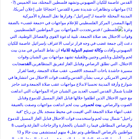
القدس عاصمة للكيان الصهيوني
.
وتشهد فلسطين المحتلة، منذ الخميس (7-
12) مواجهات وتظاهرات شديدة نصرة للقدس؛ احتجاجًا على إعلان أمريكا،
المدينة المحتلة عاصمة لـ”إسرائيل”، وقرارها نقل السفارة الأميركية
إليها
.
المصدر: المركز الفلسطيني للإعلام
مواجهات في «جمعة غضب» بالضفة
وغزة
تجددت المواجهات بين المواطنين الفلسطينيين
وقوات الاحتلال بعد صلاة الجمعة، تلبية لدعوة القوى والفصائل الوطنية، التي
دعت إلى جمعة غضب في وجه قرار ترامب الاعتراف بإسرائيل عاصمة للكيان
الصهيوني.
وأفادت
وكالة تسنيم الدولية للانباء
ان نقاط التماس في مدن بيت
لحم والخليل ونابلس وجنين وقلقيلية تشهد مواجهات بين الشبان وقوات
الاحتلال، التي تطلق الرصاص وقنابل الغاز لتفريق المتظاهرين.
القدس
جابت
مسيرة حاشدة باحات المسجد الاقصى، عقب صلاة الجمعة، رفضا لقرار
الرئيس الامريكي ترمب بشأن القدس.وكثفت قوات الاحتلال من انتشارها في
شوارع وأزقة المدينة تحسبا لاندلاع مواجهات عقب صلاة الجمعة.وعند حاجز
قلنديا شمال القدس اصيب العديد من الشبان جراء المواجهات التي اندلعت
مع جنود الاحتلال الذين اطلقوا خلالها قنابل الغاز المسيل للدموع وقنابل
الصوت والرصاص.
بيت لحم
وفي بيت لحم اندلعت مواجهات وصفت بالعنيفة
عقب انتهاء صلاة الجمعة التي اقيمت في محيط مسجد بلال بن رباح “قبة
راحيل” شمال بيت لحم.واستخدمت قوات الاحتلال قنابل الغاز المسيل للدموع
والرصاص المطاطي فيما رد الشبان بالحجارة والزجاجات الفارغة.واصيب 8
مواطنين بالرصاص المطاطي وتم نقل 4 منهم لمستشفى بيت جالا و 13
آخرين أصيبوا بالاختناق بالغاز المسيل للدموع في مواجهات المدخل الشمالي