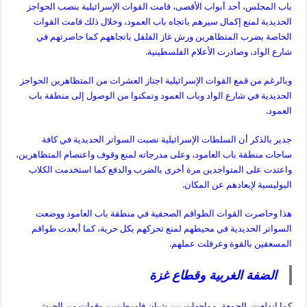
باب المجلس، أحد أبواب الأقصى، قامت القوات الإسرائيلية بنصب الحواجز
الحديدية لمنع إكمال سيرهم باتجاه باب العمود، وخلال ذلك قامت القوات
الخاصة بضرب المتظاهرين ورش غاز الفلفل باتجاههم كما حاصرتهم في
شارع الواد، وصادرت الأعلام الفلسطينية.
وبالرغم من قمع القوات الإسرائيلية اجتاز العشرات من المتظاهرين الحواجز
الحديدية في شارع الواد وباب العمود وتمكنوا من الوصول إلى منطقة باب
العمود.
جدير بالذكر أن السلطات الإسرائيلية نصبت السواتر الحديدية في كافة
ساحات منطقة باب العامود، وعلى مدرجاته لمنع وقوف واعتصام المتظاهرين،
واعتدت على المتواجدين مرة أخرى بالضرب والدفع كما استخدمت الكلاب
البوليسية لإبعادهم عن المكان.
هذا وحاصرت القوات الطواقم الصحفية في منطقة باب العامود ووضعت
السواتر الحديدية في محيطهم لمنع تحركهم بكل حرية، كما أبعدت طواقم
المسعفين بالقوة وعرقلت عملهم.
الضفة الغربية وقطاع غزة
كما اندلعت، الجمعة، مواجهات بين شبان فلسطينيين وقوات من الجيش