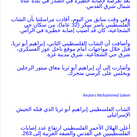
بعد تعرضه لإصابة خطيرة في الصدر في بلدة عناتا
شمال شرق القدس.
وفي وقت سابق من اليوم، أفادت مراسلتنا بأن الشاب
الفلسطيني ياسر سكر (32 عاما)، من سكان حي
الشجاعية، كان قد أصيب إصابة خطيرة في الرأس.
وأضافت أن الشاب الفلسطيني الثاني، إبراهيم أبو ثريا،
قتل خلال مواجهات أمام موقع ناحل عوز العسكري،
شرق حي الشجاعية، شرق مدينة غزة.
وأشارت إلى أن إبراهيم أبو ثريا معاق مبتور الرجلين
ويجلس على كرسي متحرك.
Reuters Mohammed Salem
الشاب الفلسطيني إبراهيم أبو ثريا الذي قتله الجيش
الإسرائيلي
أعلن الهلال الأحمر الفلسطيني ارتفاع عدد إصابات
الفلسطينيين في القدس والضفة الغربية إلى 263.