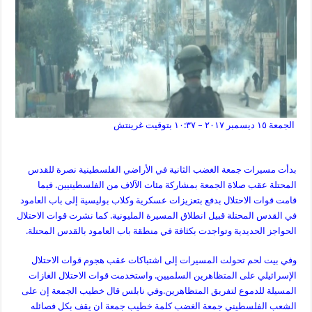
الجمعة ١٥ ديسمبر ٢٠١٧ – ١٠:٣٧ بتوقيت غرينتش
بدأت مسيرات جمعة الغضب الثانية في الأراضي الفلسطينية نصرة للقدس
المحتلة عقب صلاة الجمعة بمشاركة مئات الآلاف من الفلسطينيين. فيما
قامت قوات الاحتلال بدفع بتعزيزات عسكرية وكلاب بوليسية إلى باب العامود
في القدس المحتلة قبيل انطلاق المسيرة المليونية. كما نشرت قوات الاحتلال
الحواجز الحديدية وتواجدت بكثافة في منطقة باب العامود بالقدس المحتلة.
وفي بيت لحم تحولت المسيرات إلى اشتباكات عقب هجوم قوات الاحتلال
الإسرائيلي على المتظاهرين السلميين. واستخدمت قوات الاحتلال الغازات
المسيلة للدموع لتفريق المتظاهرين.وفي نابلس قال خطيب الجمعة إن على
الشعب الفلسطيني جمعة الغضب كلمة خطيب جمعة ان يقف بكل فصائله