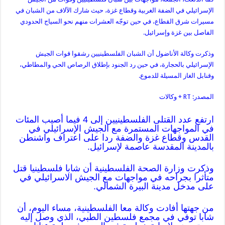
الإسرائيلي في الضفة الغربية وقطاع غزة، حيث شارك الآلاف من الشبان في
مسيرات شرق القطاع، في حين توجّه العشرات منهم نحو السياج الحدودي
الفاصل بين غزة وإسرائيل.
وذكرت وكالة الأناضول أن الشبان الفلسطينيين رشقوا قوات الجيش
الإسرائيلي بالحجارة، في حين رد الجنود بإطلاق الرصاص الحي والمطاطي،
وقنابل الغاز المسيلة للدموع.
المصدر: RT + وكالات
ارتفع عدد القتلى الفلسطينيين إلى 4 فيما أصيب المئات
في المواجهات المستمرة مع الجيش الإسرائيلي في
القدس وقطاع غزة والضفة ردا على اعتراف واشنطن
بالمدينة المقدسة عاصمة لإسرائيل.
وذكرت وزارة الصحة الفلسطينية أن شابا فلسطينيا قتل
متأثرا بجراحه في مواجهات مع الجيش الاسرائيلي في
على مدخل مدينة البيرة الشمالي.
من جهتها أفادت وكالة معا الفلسطينية، مساء اليوم، أن
شابا توفي في مجمع فلسطين الطبي، الذي وصل إليه