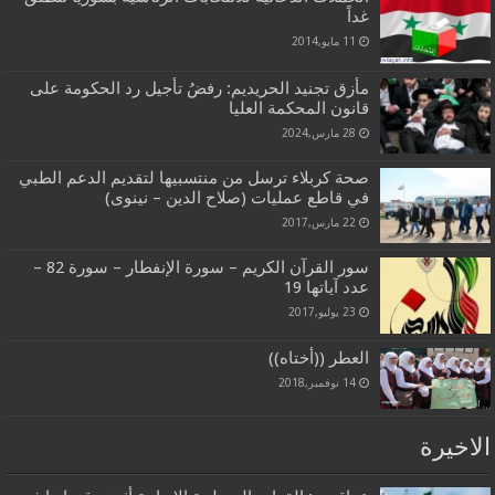
غداً
11 مايو,2014
مأزق تجنيد الحريديم: رفضُ تأجيل رد الحكومة على
قانون المحكمة العليا
28 مارس,2024
صحة كربلاء ترسل من منتسبيها لتقديم الدعم الطبي
في قاطع عمليات (صلاح الدين – نينوى)
22 مارس,2017
سور القرآن الكريم – سورة الإنفطار – سورة 82 –
عدد آياتها 19
23 يوليو,2017
العطر ((أختاه))
14 نوفمبر,2018
الاخيرة