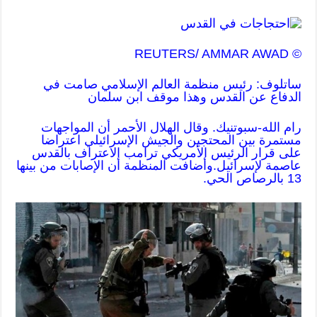
© REUTERS/ AMMAR AWAD
ساتلوف: رئيس منظمة العالم الإسلامي صامت في
الدفاع عن القدس وهذا موقف ابن سلمان
رام الله-سبوتنيك. وقال الهلال الأحمر أن المواجهات
مستمرة بين المحتجين والجيش الإسرائيلي اعتراضا
على قرار الرئيس الأمريكي ترامب الاعتراف بالقدس
عاصمة لإسرائيل.وأضافت المنظمة أن الإصابات من بينها
13 بالرصاص الحي.