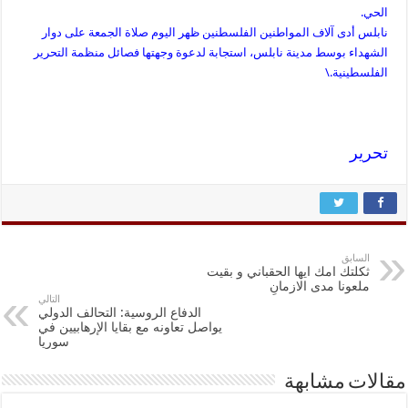
الحي.
نابلس أدى آلاف المواطنين الفلسطنين ظهر اليوم صلاة الجمعة على دوار
الشهداء بوسط مدينة نابلس، استجابة لدعوة وجهتها فصائل منظمة التحرير
الفلسطينية.
\
تحرير
السابق
ﺛﻜﻠﺘﻚ ﺍﻣﻚ ﺍﻳﻬﺎ ﺍﻟﺤﻘﺒﺎﻧﻲ ﻭ ﺑﻘﻴﺖ
ﻣﻠﻌﻮﻧﺎ ﻣﺪﻯ ﺍﻻﺯﻣﺎنِ
التالي
الدفاع الروسية: التحالف الدولي
يواصل تعاونه مع بقايا الإرهابيين في
سوريا
مقالات مشابهة