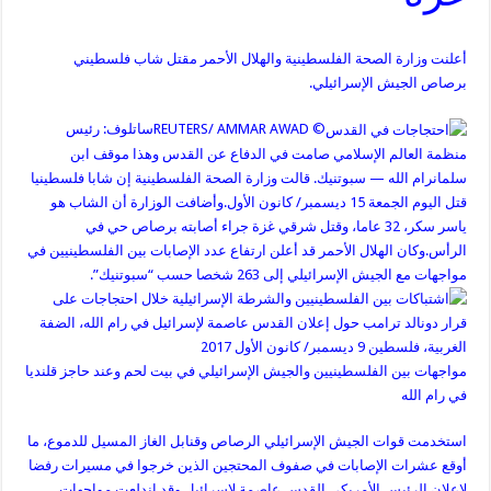
أعلنت وزارة الصحة الفلسطينية والهلال الأحمر مقتل شاب فلسطيني
برصاص الجيش الإسرائيلي.
© REUTERS/ AMMAR AWAD
ساتلوف: رئيس
منظمة العالم الإسلامي صامت في الدفاع عن القدس وهذا موقف ابن
سلمان
رام الله — سبوتنيك. قالت وزارة الصحة الفلسطينية إن شابا فلسطينيا
قتل اليوم الجمعة 15 ديسمبر/ كانون الأول.وأضافت الوزارة أن الشاب هو
ياسر سكر، 32 عاما، وقتل شرقي غزة جراء أصابته برصاص حي في
الرأس.وكان الهلال الأحمر قد أعلن ارتفاع عدد الإصابات بين الفلسطينيين في
مواجهات مع الجيش الإسرائيلي إلى 263 شخصا حسب “سبوتنيك”.
مواجهات بين الفلسطينيين والجيش الإسرائيلي في بيت لحم وعند حاجز قلنديا
في رام الله
استخدمت قوات الجيش الإسرائيلي الرصاص وقنابل الغاز المسيل للدموع، ما
أوقع عشرات الإصابات في صفوف المحتجين الذين خرجوا في مسيرات رفضا
لإعلان الرئيس الأمريكي القدس عاصمة لإسرائيل.وقد اندلعت مواجهات