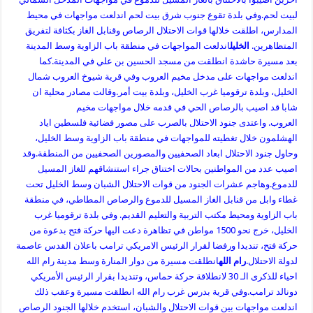
لبيت لحم.وفي بلدة تقوع جنوب شرق بيت لحم اندلعت مواجهات في محيط
المدارس، اطلقت خلالها قوات الاحتلال الرصاص وقنابل الغاز بكثافة لتفريق
المتظاهرين.
الخليل
اندلعت المواجهات في منطقة باب الزاوية وسط المدينة
بعد مسيرة حاشدة انطلقت من مسجد الحسين بن علي في المدينة.كما
اندلعت مواجهات على مدخل مخيم العروب وفي قرية شيوخ العروب شمال
الخليل، وبلدة ترقوميا غرب الخليل، وبلدة بيت أمر.وقالت مصادر محلية ان
شابا قد اصيب بالرصاص الحي في قدمه خلال مواجهات مخيم
العروب.
واعتدى جنود الاحتلال بالصرب على مصور فضائية فلسطين اياد
الهشلمون خلال تغطيته للمواجهات في منطقة باب الزاوية وسط الخليل،
وحاول جنود الاحتلال ابعاد الصحفيين والمصورين الصحفيين من المنطقة.وقد
اصيب عدد من المواطنين بحالات اختناق جراء استنشاقهم للغاز المسيل
للدموع.وهاجم عشرات الجنود من قوات الاحتلال الشبان وسط الخليل تحت
غطاء وابل من قنابل الغاز المسيل للدموع والرصاص المطاطي، في منطقة
باب الزاوية ومحيط مكتب التربية والتعليم القديم.
وفي بلدة ترقوميا غرب
الخليل، خرج نحو 1500 مواطن في تظاهرة دعت اليها حركة فتح بدعوة من
حركة فتح، تنديدا ورفضا لقرار الرئيس الامريكي ترامب باعلان القدس عاصمة
لدولة الاحتلال.
رام الله
انطلقت مسيرة من دوار المنارة وسط مدينة رام الله
احياء للذكرى الـ 30 لانطلاقة حركة حماس، وتنديدا بقرار الرئيس الأمريكي
دونالد ترامب.وفي قرية بدرس غرب رام الله انطلقت مسيرة وعقب ذلك
اندلعت مواجهات بين قوات الاحتلال والشبان، استخدم خلالها الجنود الرصاص