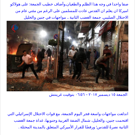
صفا واحدا في وجه هذا الظلم والطغيان.وأضاف خطيب الجمعة: على هولاكو
اميركا ان يعلم ان القدس عادت للمسلمين على الرغم من مئتي عام من
الاحتلال الصليبي.
جمعة الغضب الثانية .. مواجهات في جنين والخليل
الجمعة ١٥ ديسمبر ٢٠١٧ – ٠٦:٥٦ بتوقيت غرينتش
اندلعت مواجهات واسعة فجر اليوم الجمعة، مع قوات الاحتلال الإسرائيلي التي
اقتحمت جنين، والخليل، شمال الضفة الغربية وجنوبها، غداة جمعة الغضب
الثانية نصرةً للقدس؛ ورفضًا للقرار الأميركي المتعلق بالمدينة المحتلة .