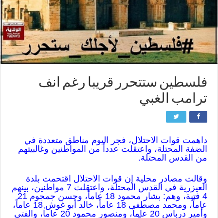
فلسطين ستتحرر قريبا رغم انف
ترامب الغبي
داهمت قوات الاحتلال، فجر اليوم مناطق متعددة في
الضفة المحتلة، واعتقلت عدداً من المواطنين وغالبيتهم
من القدس المحتلة.
وقالت مصادر محلية إن قوات الاحتلال اقتحمت بلدة
العيزرية في القدس المحتلة، واعتقلت 7 مواطنين، بينهم
4 فتية، وهم: بشار محمود 18 عاماً، وحسن جمجوم 21
عاماً، ومحمد مصطفى 18 عاماً، خالد أبو غوش 18 عاماً،
وأمير درباس 20 عاماً، ومنصور محمود 20 عاماً، والفتى