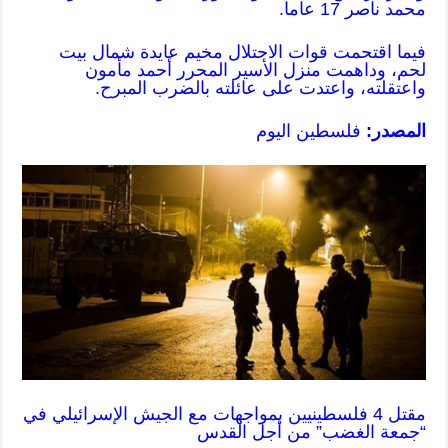
محمد ناصر 17 عاماً.
فيما اقتحمت قوات الاحتلال مخيم عايدة شمال بيت
لحم، وداهمت منزل الأسير المحرر أحمد مأمون
واعتقلته، واعتدت على عائلته بالضرب المبرح.
المصدر:
فلسطين اليوم
مقتل 4 فلسطينيين بمواجهات مع الجيش الإسرائيلي في
“جمعة الغضب” من أجل القدس