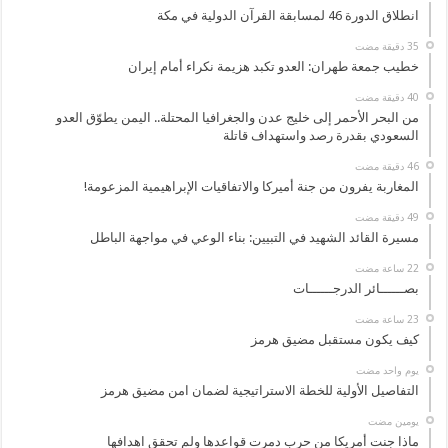
انطلاق الدورة 46 لمسابقة القرآن الدولية في مكة
خطيب جمعة طهران: العدو تكبد هزيمة نكراء أمام إيران
من البحر الأحمر إلى خليج عدن والجغرافيا المحتلة.. اليمن يطوّق العدو
السعودي بقدرة رصد واستهداف قاتلة
المغاربة يفرون من جنة أميركا والاتفاقيات الإبراهيمية المزعومة!
مسيرة القائد الشهيد في التبيين: بناء الوعي في مواجهة الباطل
بصــــــائر الدرجــــــات
كيف يكون مستقبل مضيق هرمز
‏يوم واحد مضت
التفاصيل الأولية للخطة الاستراتيجية لضمان امن مضيق هرمز
‏يومين مضت
ماذا جنت أمريكا من حرب دمرت قواعدها ولم تحقق اهدافها