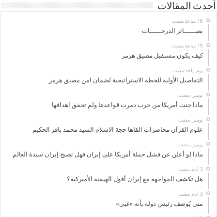
أحدث المقالات
بصــــــائر الدرجــــــات
كيف يكون مستقبل مضيق هرمز
‏يوم واحد مضت
التفاصيل الأولية للخطة الاستراتيجية لضمان امن مضيق هرمز
‏يومين مضت
ماذا جنت أمريكا من حرب دمرت قواعدها ولم تحقق اهدافها
‏يومين مضت
علوم القرآن محاضرات القاها حجة الاسلام السيد محمد باقر الحكيم
‏يومين مضت
ماذا لو أعلن عن فشل حملة أمريكا على إيران فهل تصبح إيران سيدة العالم
هل تكشف المواجهة مع إيران أفول الهيمنة الأميركية؟
متى يُوصف رئيس دولة بأنه «غبي»