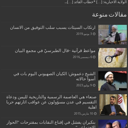
الولاية الاخبارية: […] *خطاب القائد […]...
مقالات منوعة
ارتكاب السيئات يسبب سلب التوفيق من الانسان
3 يونيو,2019
مواعظ قرآنية -قال الطبرسيّ في مجمع البيان
6 ديسمبر,2016
الشيخ دعموش: الكيان الصهيوني اليوم بات في
أسوأ حالاته
9 يوليو,2023
صنعاء هي العاصمة الرسمية والتاريخية لليمن ودعاة
التقسيم في عدن مسؤولون عن عواقب اثارتهم حربا
اهلية
10 مارس,2015
بنكيران يفشل في إقناع النقابات بمقترحات “الحوار
الاجتماعي”