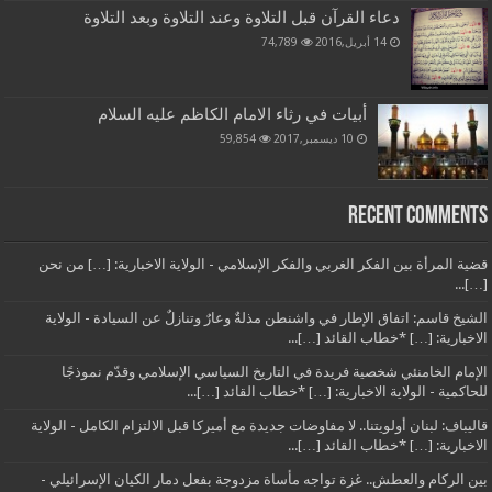
دعاء القرآن قبل التلاوة وعند التلاوة وبعد التلاوة
14 أبريل,2016
74,789
أبيات في رثاء الامام الكاظم عليه السلام
10 ديسمبر,2017
59,854
Recent Comments
قضية المرأة بين الفكر الغربي والفكر الإسلامي - الولاية الاخبارية: […] من نحن
[…]...
الشيخ قاسم: اتفاق الإطار في واشنطن مذلةٌ وعارٌ وتنازلٌ عن السيادة - الولاية
الاخبارية: […] *خطاب القائد […]...
الإمام الخامنئي شخصية فريدة في التاريخ السياسي الإسلامي وقدّم نموذجًا
للحاكمية - الولاية الاخبارية: […] *خطاب القائد […]...
قاليباف: لبنان أولويتنا.. لا مفاوضات جديدة مع أميركا قبل الالتزام الكامل - الولاية
الاخبارية: […] *خطاب القائد […]...
بين الركام والعطش.. غزة تواجه مأساة مزدوجة بفعل دمار الكيان الإسرائيلي -