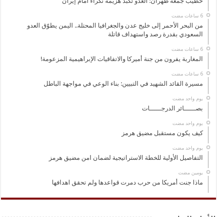
خطيب جمعة طهران: العدو تكبد هزيمة نكراء أمام إيران
من البحر الأحمر إلى خليج عدن والجغرافيا المحتلة.. اليمن يطوّق العدو
السعودي بقدرة رصد واستهداف قاتلة
المغاربة يفرون من جنة أميركا والاتفاقيات الإبراهيمية المزعومة!
مسيرة القائد الشهيد في التبيين: بناء الوعي في مواجهة الباطل
‏يوم واحد مضت
بصــــــائر الدرجــــــات
‏يوم واحد مضت
كيف يكون مستقبل مضيق هرمز
‏يوم واحد مضت
التفاصيل الأولية للخطة الاستراتيجية لضمان امن مضيق هرمز
‏يومين مضت
ماذا جنت أمريكا من حرب دمرت قواعدها ولم تحقق اهدافها