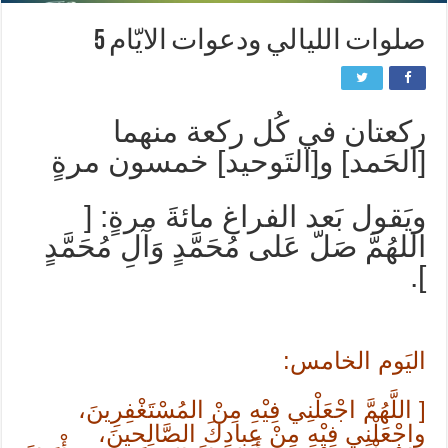
صلوات الليالي ودعوات الايّام 5
ركعتان في ‌كُل ركعة منهما
[الحَمد] و[التَوحيد] خمسون مرةٍ
ويَقول بَعد الفراغ مائةَ مرةٍ: [
اللهُمَّ صَلّ عَلى مُحَمَّدٍ وَآلِ مُحَمَّدٍ
].
اليَوم الخامس:
[ اللَّهُمَّ اجْعَلْنِي فِيْهِ مِنْ المُسْتَغْفِرِينَ،
واجْعَلْنِي فِيْهِ مِنْ عِبادِكَ الصَّالِحينَ،