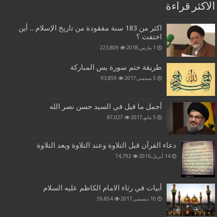
الاكثر قراءة
اكثر من 183 سنة مفقودة من تاريخ الإسلام .. أين
اختفت ؟
1 مارس,2018
223,809
طريقة ختم سورة يس المباركة
5 سبتمبر,2017
93,859
أجمل ما قيل في السيد حسن نصر الله
5 مايو,2017
87,027
دعاء القرآن قبل التلاوة وعند التلاوة وبعد التلاوة
14 أبريل,2016
74,792
أبيات في رثاء الامام الكاظم عليه السلام
10 ديسمبر,2017
59,854