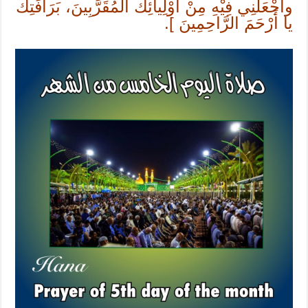
واجْعَلْنِي فِيْهِ مِنْ أَوْلِيائِكَ المُقَرَّبِينَ، بَرَأْفَتِكَ
يا أَرْحَمَ الرَّاحِمِينَ ].