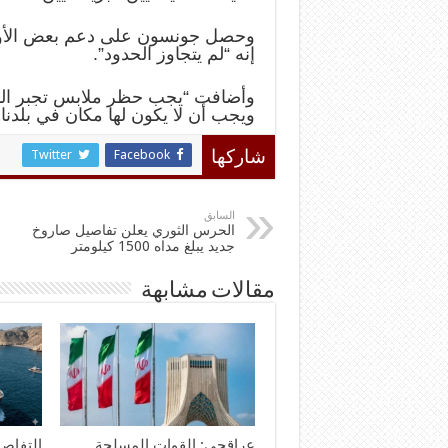
وحصل جونسون على دعم بعض الأوسا
إنه “لم يتجاوز الحدود”.
وأضافت “يجب حظر ملابس تجبر النس
ويجب أن لا يكون لها مكان في بلدنا ا
Twitter
Facebook
شاركها
السابق
الحرس الثوري يعلن تفاصيل صاروخ
جديد يبلغ مداه 1500 كيلومتر
مقالات مشابهة
عراقجي: القوات المسلحة
التفاصي