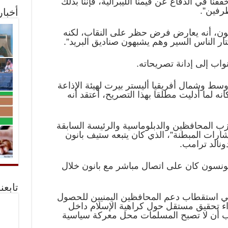
قنا في الدفاع عن قيمنا الليبرالية، فإننا بذلك
رفين”.
أخبا
ون، أنه يعارض فرض حظر على النقاب، لكنه
ر الناس السير وهم يشبهون صناديق البريد”.
اب إلى إدانة تصريحاته.
سط وشمال أفريقيا أليستر بيرت لهيئة الإذاعة
نه لما أدليت مطلقا بهذا التصريح، أعتقد أنه
المحافظين والدبلوماسية والرئيسة السابقة
ارات المبطنة”، الذي كان يتبعه ستيف بانون
ونالد ترامب.
ونسون كان على اتصال مباشر مع بانون خلال
تابعن
 استقطاب دعم المحافظين اليمنيين للحصول
ء تحقيق مستقل حول كراهية الإسلام داخل
ب أن لا تصبح المسلمات محل معركة سياسية