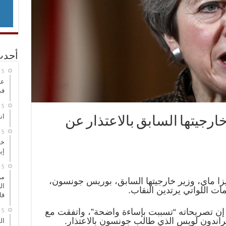
أحدث
عر
في
انطلاق
ارجيتها السابق بالاعتذار عن
خط
إي
من
ريزا ماي، وزير خارجيتها السابق، بوريس جونسون،
ال
ات اللواتي يرتدين النقاب.
قا
 تصريحاته “تسببت بإساءة واضحة”، واتفقت مع
اندون لويس الذي طالب جونسون بالاعتذار.
ال