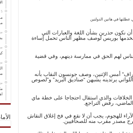
ال
مس
عطلتها في هاتين الدولتين
مو
ن نكون حذرين بشأن اللغة والعبارات التي
‏ي
ستخدمها بوريس لوصف مظهر الناس تحمل إساءة
بص
‏ي
كي
لناس لهم الحق في ممارسة دينهم، وفي قضية
‏ي
ال
اف” أمس الإثنين، وصف جونسون النقاب بأنه
مض
للواتي يرتدينه يشبهن “صناديق البريد” و”لصوص
‏ي
ما
اه
 الخلافات والذي استقال احتجاجا على خطة ماي
الماضي، رفض التراجع.
اء للهجوم، يجب أن لا نقع في فخ إغلاق النقاش
الأما
رح مصدر مقرب منه للصحافيين.