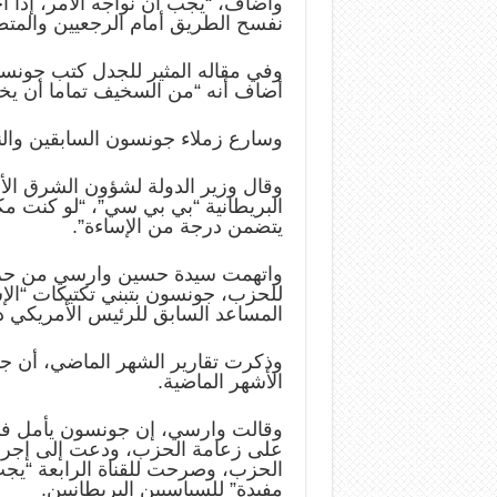
وأضاف، “يجب أن نواجه الأمر، إذا أخف
نفسح الطريق أمام الرجعيين والمتط
وفي مقاله المثير للجدل كتب جونس
أضاف أنه “من السخيف تماما أن يختا
وسارع زملاء جونسون السابقين والنو
وقال وزير الدولة لشؤون الشرق الأو
البريطانية “بي بي سي”، “لو كنت مكا
يتضمن درجة من الإساءة”.
واتهمت سيدة حسين وارسي من حزب 
للحزب، جونسون بتبني تكتيكات “الإش
المساعد السابق للرئيس الأمريكي د
وذكرت تقارير الشهر الماضي، أن ج
الأشهر الماضية.
وقالت وارسي، إن جونسون يأمل في
على زعامة الحزب، ودعت إلى إجرا
الحزب، وصرحت للقناة الرابعة “يج
مفيدة” للسياسيين البريطانيين.