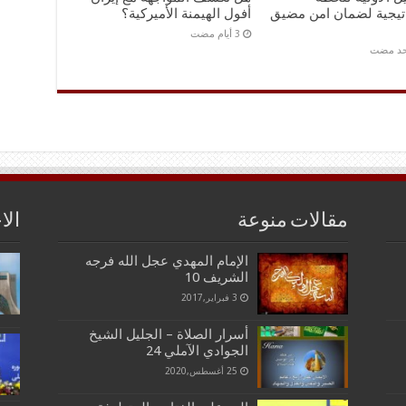
اتيجية لضمان امن مضيق
أفول الهيمنة الأميركية؟
احد مضت
مقالات منوعة
الا
الإمام المهدي عجل الله فرجه
الشريف 10
3 فبراير,2017
أسرار الصلاة – الجليل الشيخ
الجوادي الآملي 24
25 أغسطس,2020