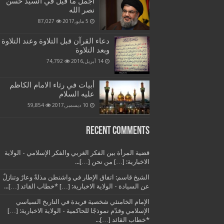
أجمل ما قيل في السيد حسن
نصر الله
5 مايو,2017
87,027
دعاء القرآن قبل التلاوة وعند التلاوة
وبعد التلاوة
14 أبريل,2016
74,792
أبيات في رثاء الامام الكاظم
عليه السلام
10 ديسمبر,2017
59,854
Recent Comments
قضية المرأة بين الفكر الغربي والفكر الإسلامي - الولاية
الاخبارية: […] من نحن […]...
الشيخ قاسم: اتفاق الإطار في واشنطن مذلةٌ وعارٌ وتنازلٌ
عن السيادة - الولاية الاخبارية: […] *خطاب القائد […]...
الإمام الخامنئي شخصية فريدة في التاريخ السياسي
الإسلامي وقدّم نموذجًا للحاكمية - الولاية الاخبارية: […]
*خطاب القائد […]...