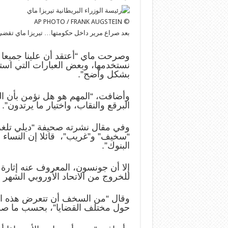
© AP PHOTO / FRANK AUGSTEIN
بعد صراع مرير داخل حكومتها… تيريزا ماي تقضي 
وصرحت ماي “أعتقد أن علينا جميعا أ
نستخدمها، وبعض العبارات التي ا
بشكل واضح”.
وأضافت، “المهم هو هل نؤمن بأن ا
البرقع والنقاب، واختيار ما يرتدون”.
وفي مقال نشرته صحيفة “ديلي تلغر
“سخيف” و”غريب”، قائلا إن النساء ا
البنوك”.
إلا أن جونسون، المعروف عنه إثارة
للخروج من الاتحاد الأوروبي الشهر 
وقال “من السخف أن تتعرض هذه الآر
حول مختلف القضايا”، بحسب ما ص