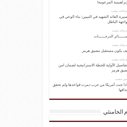
إبراهيمية المزعومة!
يرة القائد الشهيد في التبيين: بناء الوعي في
اجهة الباطل
وم واحد مضت
ــــــائر الدرجــــــات
وم واحد مضت
ف يكون مستقبل مضيق هرمز
وم واحد مضت
تفاصيل الأولية للخطة الاستراتيجية لضمان امن
يق هرمز
ومين مضت
ذا جنت أمريكا من حرب دمرت قواعدها ولم تحقق
دافها
م الخامنئي