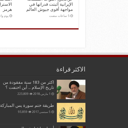
الإيرانية أثبتت قدراتها في
الاستر
مواجهة أقوى جيوش العالم
هرمز
‏يوم و
الاكثر قراءة
اكثر من 183 سنة مفقودة من
تاريخ الإسلام .. أين اختفت ؟
1 مارس,2018
223,809
طريقة ختم سورة يس المباركة
5 سبتمبر,2017
93,859