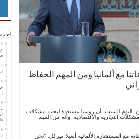
أحدث
عر
في
انطلاق
نا مع ألمانيا ومن المهم الحفاظ
راني
خط
إي
من
ن، اليوم السبت، أن روسيا مستعدة لبحث مشكلات
ال
 المشكلات التجارية والاقتصادية، وأنه من المهم
قا
ته مع المستشارة الألمانية أنغيلا ميركل: “نحن
ال