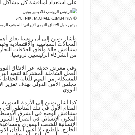
على استعداد لمناقشة كل مشاكل العلا
© SPUTNIK . MICHAEL KLIMENTYEV
بوتين حول الاتفاق النووي الإيراني: الموقف الر
وأشار بوتين إلى أن روسيا تعلق أهمي
المجالات السياسية والاقتصادية وغي
سنناقش حالة وآفاق العلاقات التجاري
من الشركاء الرئيسيين لروسيا.
وفي معرض حديثه عن الاتفاق النوو
العمل الشاملة المشتركة لتنفيذ البرن
للمشكلة، من المهم للغاية الحفاظ ع
مجلس الأمن الدولي بهدف تعزيز الأ
النووي.
كما أشار بوتين إلى الأزمة السورية
المقام الأول في تلك المناطق التي يم
سنناقش الوضع في الشرق الأوسط ،
المكون الإنساني في الصراع السوري
الإنسانية للشعب السوري ومساعدة ال
الخارج. بالطبع ، لا أعني البلدان ال
يعود من أوروبا، أذكر أن هناك مليو