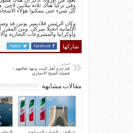
وفي تركيا هناك ثلاثة ملايين لاجئ. 
كل شيء حتى يتمكنوا هؤلاء الأشخاص
وكان الرئيس فلاديمير بوتين قد وصل
الألمانية أنجيلا ميركل. ومن المقرر
وأوكرانيا والمشروعات التجارية والا
Twitter
Facebook
شاركها
السابق
قم حرم أهل البيت ومهد ثقافتهم –
فضيلة الشيخ الانصاري
مقالات مشابهة
عراقجي: القوات المسلحة
التفاصي