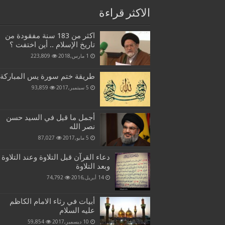
الاكثر قراءة
اكثر من 183 سنة مفقودة من
تاريخ الإسلام .. أين اختفت ؟
1 مارس,2018
223,809
طريقة ختم سورة يس المباركة
5 سبتمبر,2017
93,859
أجمل ما قيل في السيد حسن
نصر الله
5 مايو,2017
87,027
دعاء القرآن قبل التلاوة وعند التلاوة
وبعد التلاوة
14 أبريل,2016
74,792
أبيات في رثاء الامام الكاظم
عليه السلام
10 ديسمبر,2017
59,854