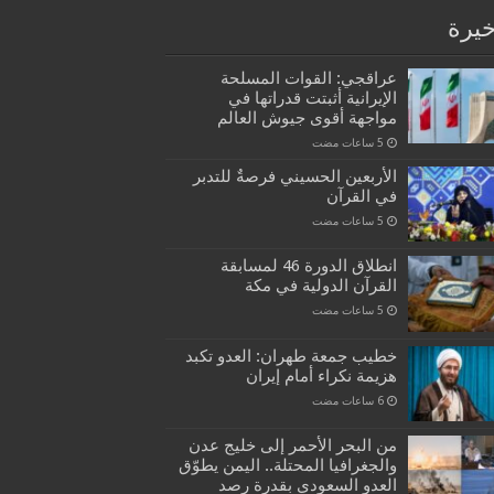
خيرة
عراقجي: القوات المسلحة
الإيرانية أثبتت قدراتها في
مواجهة أقوى جيوش العالم
الأربعين الحسيني فرصةٌ للتدبر
في القرآن
انطلاق الدورة 46 لمسابقة
القرآن الدولية في مكة
خطيب جمعة طهران: العدو تكبد
هزيمة نكراء أمام إيران
من البحر الأحمر إلى خليج عدن
والجغرافيا المحتلة.. اليمن يطوّق
العدو السعودي بقدرة رصد