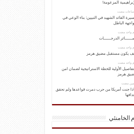
إبراهيمية المزعومة!
يرة القائد الشهيد في التبيين: بناء الوعي في
اجهة الباطل
وم واحد مضت
ــــــائر الدرجــــــات
وم واحد مضت
ف يكون مستقبل مضيق هرمز
وم واحد مضت
تفاصيل الأولية للخطة الاستراتيجية لضمان امن
يق هرمز
ومين مضت
ذا جنت أمريكا من حرب دمرت قواعدها ولم تحقق
دافها
م الخامنئي