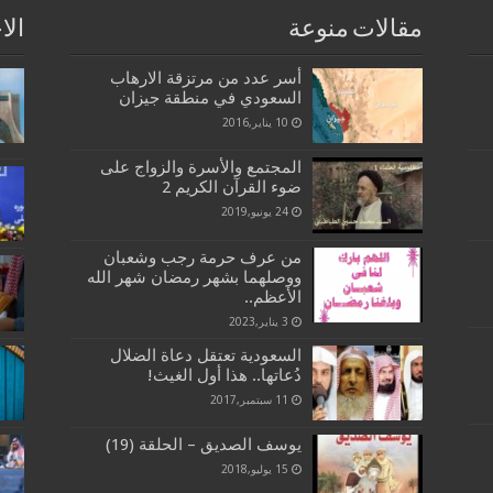
مقالات منوعة
الا
أسر عدد من مرتزقة الارهاب
السعودي في منطقة جيزان
10 يناير,2016
المجتمع والأسرة والزواج على
ضوء القرآن الكريم 2
24 يونيو,2019
من عرف حرمة رجب وشعبان
ووصلهما بشهر رمضان شهر الله
الأعظم..
3 يناير,2023
السعودية تعتقل دعاة الضلال
دُعاتها.. هذا أول الغيث!
11 سبتمبر,2017
يوسف الصديق – الحلقة (19)
15 يوليو,2018