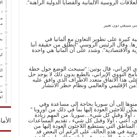
قات الروسية الألمانية والقضايا الدولية الراهنة”.
ال
مس
مو
وسي سيبقي دون تغيير
‏ي
ة كبيرة على تطوير التعاون مع ألمانيا في
بص
رها. وقال الرئيس الروسي “أنطلق من حقيقة أننا
‏ي
ة والاقتصادية”. وشدد على أن ألمانيا هي واحدة
كي
‏ي
ي الإيراني، قال بوتين: “سنبحث الوضع حول خطة
ال
امج النووي الإيراني، بالطبع بدون ذلك لا يوجد حل
مض
لى هذا الاتفاق متعدد الاطراف الذي وافق عليه
من الإقليمي والعالمي ونظام حظر الانتشار
‏ي
ما
اه
 منوها إلى أن سوريا بحاجة إلى مساعدة وفي
كن للاجئين العودة إليها بما في ذلك من أوروبا ”
 أولا وقبل كل شيء…سوريا. من المهم زيادة
، أعني ، أولا وقبل كل شيء ، تقديم المساعدات
الأما
مناطق التي يستطيع اللاجئون العودة إليها من
أوروبية في هذه الحالة، على الرغم أن البعض قد
ن لاجئ في الأردن، وفي لبنان هناك مليون لاجئ،