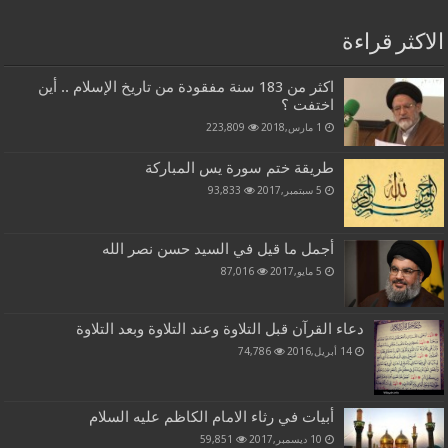
الاكثر قراءة
اكثر من 183 سنة مفقودة من تاريخ الإسلام .. أين
اختفت ؟
1 مارس,2018
223,809
طريقة ختم سورة يس المباركة
5 سبتمبر,2017
93,833
أجمل ما قيل في السيد حسن نصر الله
5 مايو,2017
87,016
دعاء القرآن قبل التلاوة وعند التلاوة وبعد التلاوة
14 أبريل,2016
74,786
أبيات في رثاء الامام الكاظم عليه السلام
10 ديسمبر,2017
59,851