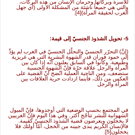
للأسرة وبركاتها وحرمان الإنسان من هذه البركات،
والتي هي جميعاً ناشئة من المشكلة الأولى (أي جهل
الغرب لحقيقة المرأة)
[4]
.
5- تحويل الشذوذ الجنسيّ إلى قيمة:
(إنَّ) التحرّر الجنسيّ والتحلّل الجنسيّ في الغرب لم يؤدِّ
إلى خمود فوران قدر الشهوة البشرية التي هي غريزية
وطبيعية. وكانوا في السابق يعلنون أنّه إذا كان بين
المرأة والرجل علاقة حرّة فإنّ الشهوة الجنسية
ستضعف، ومن الناحية العملية اتّضح أنّ القضية على
العكس من ذلك، فأينما ازدادت حرية العلاقات بين
المرأة والرجل
في المجتمع بحسب الوضعية التي أوجدوها، فإنّ الميول
الشهوانية للبشر تتأجّج أكثر. وفي هذا اليوم فإنّ الغربيين
لا يخجلون ويعرضون قضية الشذوذ الجنسيّ كقيمة.
فالإنسان الكريم يندى جبينه من الخجل، أمّا أولئك فلا
يخجلون
[5]
.