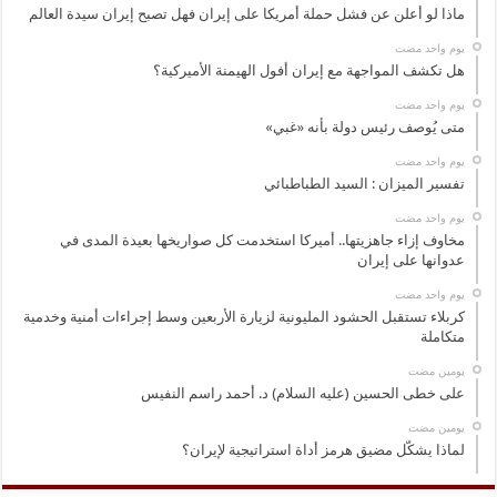
ماذا لو أعلن عن فشل حملة أمريكا على إيران فهل تصبح إيران سيدة العالم
‏يوم واحد مضت
هل تكشف المواجهة مع إيران أفول الهيمنة الأميركية؟
‏يوم واحد مضت
متى يُوصف رئيس دولة بأنه «غبي»
‏يوم واحد مضت
تفسير الميزان : السيد الطباطبائي
‏يوم واحد مضت
مخاوف إزاء جاهزيتها.. أميركا استخدمت كل صواريخها بعيدة المدى في
عدوانها على إيران
‏يوم واحد مضت
كربلاء تستقبل الحشود المليونية لزيارة الأربعين وسط إجراءات أمنية وخدمية
متكاملة
‏يومين مضت
على خطى الحسين (عليه السلام) د. أحمد راسم النفيس
‏يومين مضت
لماذا يشكّل مضيق هرمز أداة استراتيجية لإيران؟