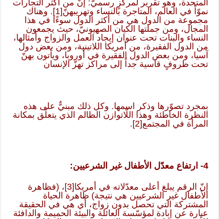
المتحدة، وهو تقرير لمركزٍ رسميّ: إنّ من أكثر التجارات
نموّاً في العالم، المتاجرة بالنساء وتهريبهنّ
[1]
. وهناك
مجموعة من الدول هي من أكثر الدول سوءًا في هذا
المجال، ومن جملتها الكيان الصهيونيّ، حيث يجمعون
النساء والبنات تحت عنوان إيجاد العمل والزواج وأمثالها،
من الدول الفقيرة، من أمريكا اللاتينية، ومن بعض دول
آسيا، ومن بعض الدول الفقيرة في أوروبا، ويأتون بهنّ
تحت ظروفٍ قاسية جداً إلى مراكز تهزّ الإنسان
بمجرد تصوّرها وذكر اسمها. وكل ذلك مبنيٌّ على هذه
النظرة الخاطئة وهذا اللّاتوازن الظالم الذي يتعلّق بمكانة
المرأة في المجتمع
[2]
.
4- ارتفاع معدّل الأطفال غير الشرعيين:
إنّ الرقم يبلغ أعلى معدّلاته في أمريكا
[3]
، (فظاهرة
الأطفال غير الشرعيين هي نتيجة) ظاهرة الحياة
المشتركة التي تحصل بدون زواج، أي هي في الحقيقة
عبارة عن إبادة لمؤسّسة العائلة والبيئة الحميمة والدافئة