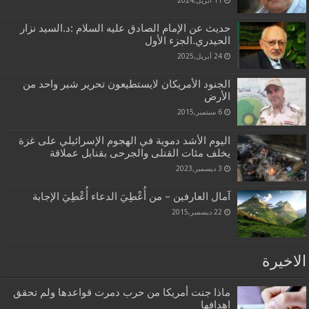
11 أبريل,2024
حديث عن الإمام الصادق عليه السلام :د.السيد نزار
الحيدري.الجزء الأول
24 أبريل,2025
الجنود الأمريكان لايستطيعون تحرير شبر واحد من
الأرض
6 سبتمبر,2015
اليوم الأشد دموية في الهجوم الإسرائيلي على غزة
يخلف مئات القتلى والجرحى بقنابل عملاقة
3 ديسمبر,2023
آمال العارفين – من أُعْطِيَ الدعاء أُعْطِيَ الإجابة
22 ديسمبر,2015
الاخيرة
ماذا جنت أمريكا من حرب دمرت قواعدها ولم تحقق
اهدافها