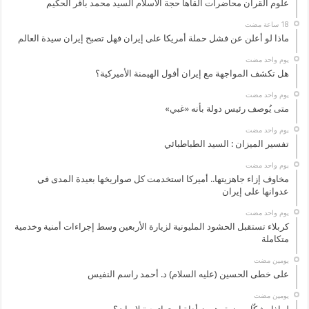
علوم القرآن محاضرات القاها حجة الاسلام السيد محمد باقر الحكيم
ماذا لو أعلن عن فشل حملة أمريكا على إيران فهل تصبح إيران سيدة العالم
‏يوم واحد مضت
هل تكشف المواجهة مع إيران أفول الهيمنة الأميركية؟
‏يوم واحد مضت
متى يُوصف رئيس دولة بأنه «غبي»
‏يوم واحد مضت
تفسير الميزان : السيد الطباطبائي
‏يوم واحد مضت
مخاوف إزاء جاهزيتها.. أميركا استخدمت كل صواريخها بعيدة المدى في
عدوانها على إيران
‏يوم واحد مضت
كربلاء تستقبل الحشود المليونية لزيارة الأربعين وسط إجراءات أمنية وخدمية
متكاملة
‏يومين مضت
على خطى الحسين (عليه السلام) د. أحمد راسم النفيس
‏يومين مضت