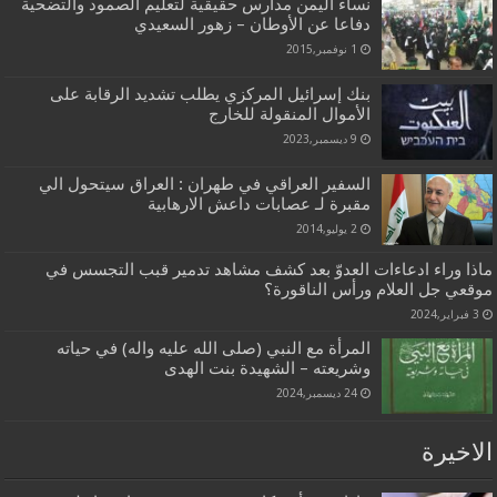
نساء اليمن مدارس حقيقية لتعليم الصمود والتضحية
دفاعا عن الأوطان – زهور السعيدي
1 نوفمبر,2015
بنك إسرائيل المركزي يطلب تشديد الرقابة على
الأموال المنقولة للخارج
9 ديسمبر,2023
السفير العراقي في طهران : العراق سيتحول الي
مقبرة لـ عصابات داعش الارهابية
2 يوليو,2014
ماذا وراء ادعاءات العدوّ بعد كشف مشاهد تدمير قبب التجسس في
موقعي جل العلام ورأس الناقورة؟
3 فبراير,2024
المرأة مع النبي (صلى الله عليه واله) في حياته
وشريعته – الشهيدة بنت الهدى
24 ديسمبر,2024
الاخيرة