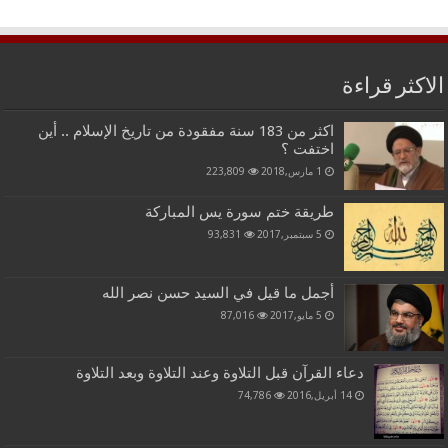
الاكثر قراءة
اكثر من 183 سنة مفقودة من تاريخ الإسلام .. أين
اختفت ؟
1 مارس,2018
223,809
طريقة ختم سورة يس المباركة
5 سبتمبر,2017
93,831
أجمل ما قيل في السيد حسن نصر الله
5 مايو,2017
87,016
دعاء القرآن قبل التلاوة وعند التلاوة وبعد التلاوة
14 أبريل,2016
74,786