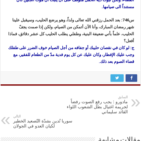
مستنداً الى صيامها.
س746: بعد الحمل رزقني الله تعالى ولداً، وهو يرضع الحليب، وسيقبل علينا
شهر رمضان المبارك، وأنا الآن أتمكن من الصيام، ولكن إذا صمت يجفّ
الحليب، علماً بأني ضعيفة البنية، وطفلي يطلب الحليب كل عشر دقائق، فماذا
أفعل؟
ج: لو كان في نقصان حليبك أو جفافه من أجل الصيام خوف الضرر على طفلك
وجب عليك الإفطار، وكان عليك عن كل يوم فدية مدّ من الطعام للفقير، مع
قضاء الصوم بعد ذلك.
السابق
مادورو : يجب رفع الصوت رفضاً
لجريمة اغتيال بطل الشعوب اللواء
القائد سليماني
التالي
سوريا تُدين بشدّة التّصعيد الخطير
لكيان العدو في الجولان
مقالات مشابهة