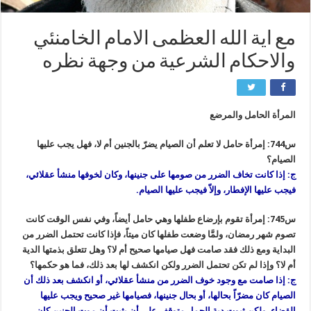
مع اية الله العظمى الامام الخامنئي
والاحكام الشرعية من وجهة نظره
المرأة الحامل والمرضع
س744: إمرأة حامل لا تعلم أن الصيام يضرّ بالجنين أم لا، فهل يجب عليها
الصيام؟
ج: إذا كانت تخاف الضرر من صومها على جنينها، وكان لخوفها منشأ عقلائي،
فيجب عليها الإفطار، وإلاّ فيجب عليها الصيام.
س745: إمرأة تقوم بإرضاع طفلها وهي حامل أيضاً، وفي نفس الوقت كانت
تصوم شهر رمضان، ولمَّا وضعت طفلها كان ميتاً، فإذا كانت تحتمل الضرر من
البداية ومع ذلك فقد صامت فهل صيامها صحيح أم لا؟ وهل تتعلق بذمتها الدية
أم لا؟ وإذا لم تكن تحتمل الضرر ولكن انكشف لها بعد ذلك، فما هو حكمها؟
ج: إذا صامت مع وجود خوف الضرر من منشأ عقلائي، أو انكشف بعد ذلك أن
الصيام كان مضرّاً بحالها، أو بحال جنينها، فصيامها غير صحيح ويجب عليها
القضاء، ولكن ثبوت دية الحمل متوقف على أن يثبت أن موت الجنين كان