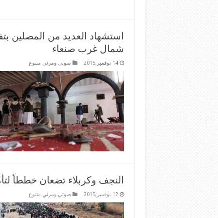
استشهاد العديد من المصلين ب
شمال غرب صنعاء
14 نوفمبر,2015
صوتي ومرئي متنوع
النجف وكربلاء تضعان خططاً لتأم
12 نوفمبر,2015
صوتي ومرئي متنوع