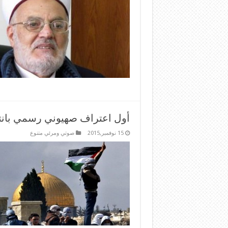
أول اعتراف صهيوني رسمي بانت
15 نوفمبر,2015
صوتي ومرئي متنوع