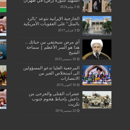
الشهيد للثورة (رض) في طهران
5 يوليو,2026
الخارجية الإيرانية تتوعد “بالرد
بالمثل” على العقوبات الأمريكية
3 فبراير,2017
أي مرض سيختفي من حياتك ..
هذا هو السر الأعظم | سماحة
الشيخ
20 ديسمبر,2023
المرجعية العليا تدعو المسؤولين
الى استخلاص العبر من
الانتصارات
30 أكتوبر,2015
عشرات القتلى والجرحى من
داعش بإحباط هجوم جنوب
تكريت
22 سبتمبر,2014