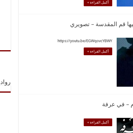
أكمل القراءة »
ليها قم المقدسة – تصويري
https://youtu.be/EGWqovcYBWY
أكمل القراءة »
رواد 
م – في عرفة
أكمل القراءة »