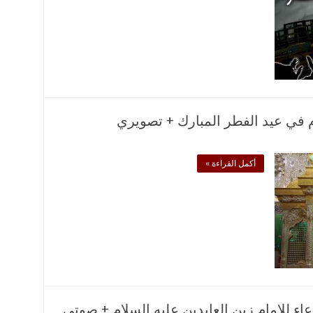
ام في عيد الفطر المبارك + تصويري
أكمل القراءة »
ء للامام زين العابدين عليه السلام + صوتي