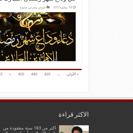
16 يوليو,2015
صوتي ومرئي متنوع
« الأولى
...
430
440
450
«
55
الاكثر قراءة
اكثر من 183 سنة مفقودة من