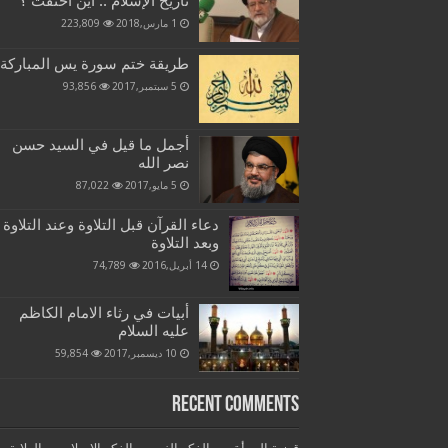
تاريخ الإسلام .. أين اختفت ؟
1 مارس,2018
223,809
طريقة ختم سورة يس المباركة
5 سبتمبر,2017
93,856
أجمل ما قيل في السيد حسن
نصر الله
5 مايو,2017
87,022
دعاء القرآن قبل التلاوة وعند التلاوة
وبعد التلاوة
14 أبريل,2016
74,789
أبيات في رثاء الامام الكاظم
عليه السلام
10 ديسمبر,2017
59,854
Recent Comments