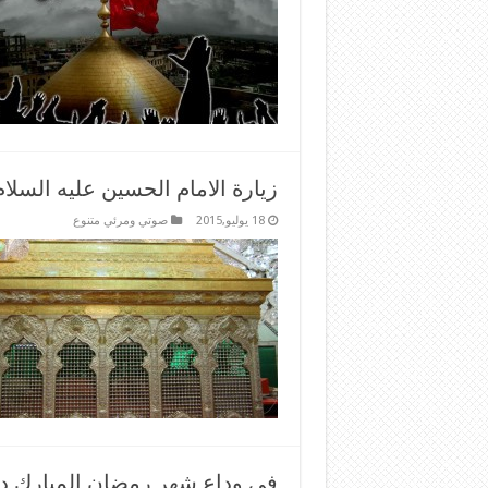
زيارة الامام الحسين عليه السل
18 يوليو,2015
صوتي ومرئي متنوع
في وداع شهر رمضان المبارك دعا