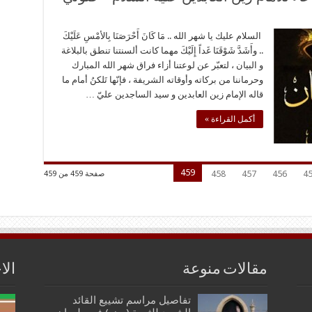
السلام عليك يا شهر الله .. مَا كَانَ أَحْرَصَنَا بِالأمْسِ عَلَيْكَ
.. وأَشَدَّ شَوْقَنَا غَداً إِلَيْكَ مهما كانت ألسنتنا تنطق بالبلاغة
و البيان ، لتعبّر عن لوعتنا أزاء فراق شهر الله المبارك
وحرماننا من بركاته وأوقاته الشريفة ، فإنّها تَلكنُ أمام ما
قاله الإمام زين العابدين و سيد الساجدين عليّ …
أكمل القراءة »
459
458
457
456
4
صفحة 459 من 459
مقالات منوعة
الا
تفاصيل مراسم تشييع القائد