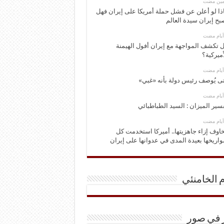
ومين مضت
ذا لو أعلن عن فشل حملة أمريكا على إيران فهل
بح إيران سيدة العالم
 تكشف المواجهة مع إيران أفول الهيمنة
أميركية؟
ى يُوصف رئيس دولة بأنه «غبي»
سير الميزان : السيد الطباطبائي
اوف إزاء جاهزيتها.. أميركا استخدمت كل
اريخها بعيدة المدى في عدوانها على إيران
م الخامنئي
ر في صور