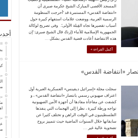
المسجد الأقصی المبارک الشیخ عکرمة صبری أن
«انتفاضة القدس» المستمرة قد ‘أحرجت المنظومة
الرسمیة العربیة، ووضعت علامات استفهام کبیرة حول
أسباب تقصیرها تجاه القِبلة الأولی’. وفی تصریح لوکالة
الجمهوریة الإسلامیة للأنباء (إرنا)، قال الشیخ صبری: ‘إن
أحدث
هذه الانتفاضة أعادت قضیة القدس بشکل …
أكمل القراءة »
بص
كي
صار «انتفاضة القدس»
‏ي
ال
مض
سجلت مجلة «إسرائيل ديفينس» العسكرية العبرية أول
اعتراف صهيوني رسمي بانتصار «انتفاضة القدس» ، و
‏ي
كشفت عن مفاجأة مفادها أن أجهزة الأمن الصهيونية
ما
اه
تواجه ورطة كبيرة ، نظرا إلى الهجمات التي ينفذها
الفلسطينيون في الوقت الراهن و تختلف كثيرا عن
‏ي
سابقاتها خلال السنوات الماضية حيث تتمييز بروح
عل
تضحوية عالية غير …
مح