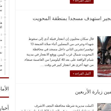
أكمل القراءة »
‏ي
ما
تص
تفجير استهدف مسجدا بمنطقة المحويت
هل
ال
قال سكان محليون إن انفجار قنبلة أدى إلى سقوط
مت
شهداء وجرحى من المصلين أثناء صلاة الجمعة 13
نوفمبر/تشرين الثاني داخل مسجد في محافظة
تف
المحويت شمال غرب اليمن. ووقع الانفجار في مدينة
شبام الواقعة على بعد 40 كيلومترا من العاصمة صنعاء.
من جهة أخرى هز انفجار كبير في وقت …
مخ
صو
أكمل القراءة »
الأما
ين زيارة الأربعين
اكملت مديرية شرطة محافظة النجف الاشرف
أخبا
استعداداتها لتقديم وتوفير الحماية الكاملة لمناسبة زيارة