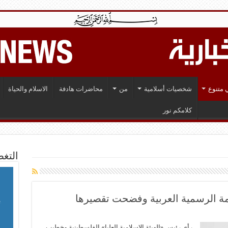
 متنوع
شخصيات أسلامية
من
محاضرات هادفة
الاسلام والحياة
كلامكم نور
التغط
ة الرسمیة العربیة وفضحت تقصیرها
رأی رئیس «الهیئة الإسلامیة العلیا» الفلسطینیة وخطیب