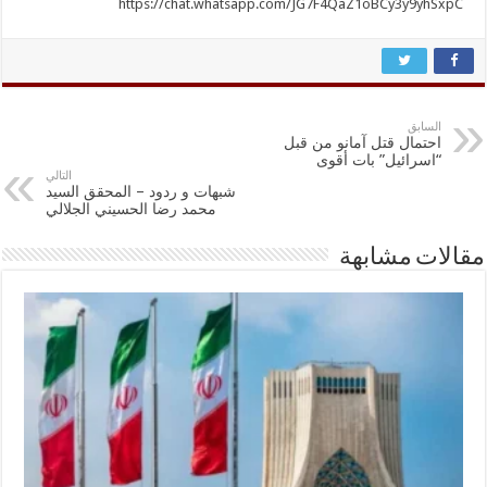
https://chat.whatsapp.com/JG7F4QaZ1oBCy3y9yhSxpC
السابق
احتمال قتل آمانو من قبل
“اسرائيل” بات أقوى
التالي
شبهات و ردود – المحقق السيد
محمد رضا الحسيني الجلالي
مقالات مشابهة