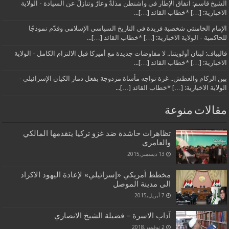
الشيخ قاسم: اتفاق الإطار في واشنطن مذلةٌ وعارٌ وتنازلٌ عن السيادة - الولاية
الاخبارية: […] *خطاب القائد […]...
الإمام الخامنئي شخصية فريدة في التاريخ السياسي الإسلامي وقدّم نموذجًا
للحاكمية - الولاية الاخبارية: […] *خطاب القائد […]...
قاليباف: لبنان أولويتنا.. لا مفاوضات جديدة مع أميركا قبل الالتزام الكامل - الولاية
الاخبارية: […] *خطاب القائد […]...
بين الركام والعطش.. غزة تواجه مأساة مزدوجة بفعل دمار الكيان الإسرائيلي -
الولاية الاخبارية: […] *خطاب القائد […]...
مقالات منوعة
تظاهرات حاشدة ضد غزو تركيا يتقدمها المالكي
والعامري
13 ديسمبر,2015
مخطط أمريكي «إسرائيلي» لإعادة اليهود الاكراد
الى مدينة الموصل
7 أبريل,2015
آداب الاسرة – فضيلة الشيخ الانصاري
2 نوفمبر,2018