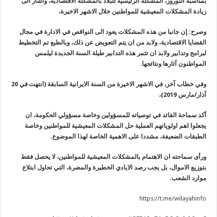
بمناسبة النوروز، المشكلة الرئيسية للبلاد بالمشكلة الاقتصادية، وأشار الى
زيادة المشكلات المعيشية للمواطنين خلال الاشهر الاخيرة،
وصرح: إن جانبا من هذه المشكلات يعود الى النواقص في الادارة في مجال
القضايا الاقتصادية، ولابد من ان يتم التعويض عن ذلك، وبالطبع تم التخطيط
لبرامج وتدابير ولابد ان تثمر هذه التدابير طيلة السنة الجديدة ليلمس
المواطنون آثارها ونتائجها.
وفي خطاب آخر، في الاشهر الاخيرة من السنة الايرانية السابقة (انتهت في 20
آذار/مارس 2019)،
أكد سماحة القائد في توصياته للمسؤولين وخاصة مسؤولي الحكومة، ان
يجعلوا اهم اولوياتهم العملية حل المشكلات المعيشية للمواطنين وخاصة
الطبقات الضعيفة، مشددا على الاهمية الخاصة لهذا الموضوع.
ورأى سماحته ان الاهتمام بالمشكلات المعيشية للمواطنين، لا يحصل فقط
بتوزيع الاموال، بل يجب رصد الايادي الخطيرة والمضرة، التي تحاول ابتلاع
موارد الشعب.
https://t.me/wilayahinfo