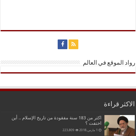
رواد الموقع في العالم
الاكثر قراءة
اكثر من 183 سنة مفقودة من تاريخ الإسلام .. أين
اختفت ؟
1 مارس,2018
223,809