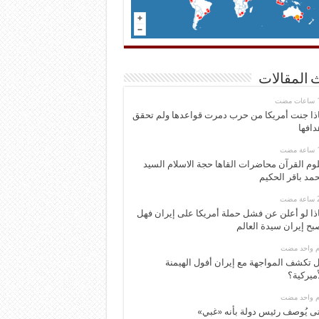
 المقالات
ذا جنت أمريكا من حرب دمرت قواعدها ولم تحقق
دافها
وم القرآن محاضرات القاها حجة الاسلام السيد
مد باقر الحكيم
ذا لو أعلن عن فشل حملة أمريكا على إيران فهل
بح إيران سيدة العالم
وم واحد مضت
 تكشف المواجهة مع إيران أفول الهيمنة
أميركية؟
وم واحد مضت
ى يُوصف رئيس دولة بأنه «غبي»