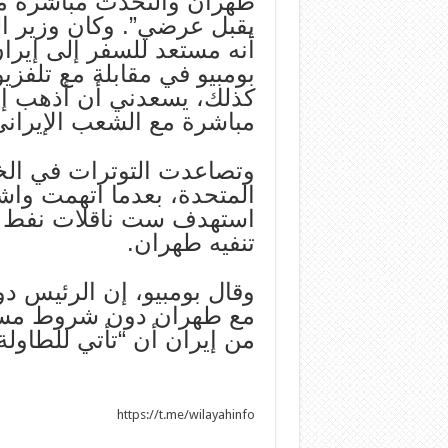
طهران والتحدث مباشرة مع
يقبل عرضي”. وكان وزير ال
أنه مستعد للسفر إلى إيران
بومبيو في مقابلة مع تلفزيون
كذلك، يسعدني أن أذهب 
مباشرة مع الشعب الإيراني
وتصاعدت التوترات في الخلي
المتحدة، بعدما اتهمت وا
استهدف ست ناقلات نفط في 
تنفيه طهران.
وقال بومبيو، إن الرئيس د
مع طهران دون شروط مسبقة
من إيران أن “تأتي للطاول
https://t.me/wilayahinfo