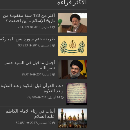
الاكثر قراءة
اكثر من 183 سنة مفقودة من
تاريخ الإسلام .. أين اختفت ؟
1 مارس,2018
223,809
طريقة ختم سورة يس المباركة
5 سبتمبر,2017
93,833
أجمل ما قيل في السيد حسن
نصر الله
5 مايو,2017
87,016
دعاء القرآن قبل التلاوة وعند التلاوة
وبعد التلاوة
14 أبريل,2016
74,786
أبيات في رثاء الامام الكاظم
عليه السلام
10 ديسمبر,2017
59,851