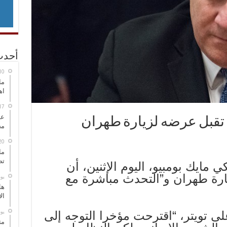
أحدث
ما
اه
عل
م تقبل عرضه لزيارة طهران
مح
ما
تص
ي مايك بومبيو، اليوم الإثنين، أن
زيارة طهران و”التحدث مباشرة مع
‏ي
هل
ال
‏ي
ى تويتر، “اقترحت مؤخرا التوجه إلى
مت