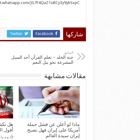
hat.whatsapp.com/JG7F4QaZ1oBCy3y9yhSxpC
Twitter
Facebook
شاركها
السابق
جنة الخلد – تعلم القرآن أحد السبل
المشرعة نحو نيل النعم
مقالات مشابهة
ماذا لو أعلن عن فشل حملة
هل تكش
أمريكا على إيران فهل تصبح
أفول ال
إيران سيدة العالم
‏يوم و