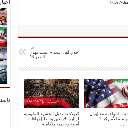
أخبا
https://c
التالي
اخلاق أهل البيت – السيد مهدي
الصدر 06
تابعن
ف المواجهة مع إيران
كربلاء تستقبل الحشود المليونية
هيمنة الأميركية؟
لزيارة الأربعين وسط إجراءات
أمنية وخدمية متكاملة
احد مضت