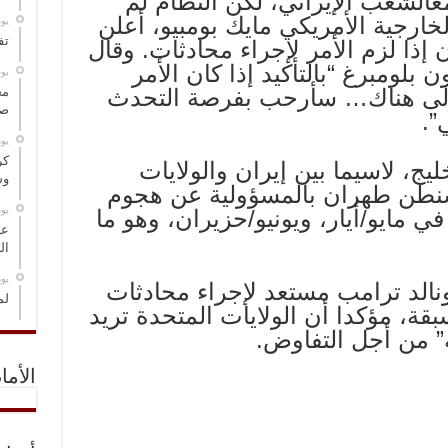
الشعب الإيراني، لكن النظام لم
خارجية الأمريكي مايك بومبيو، أعلن
‏ي
تف
 إذا لزم الأمر لإجراء محادثات. وقال
 بلومبرغ “بالتأكيد إذا كان الأمر
‏ي
إلى هناك… سأرحب بفرصة التحدث
مخ
صو
”.
‏ي
كر
ج، لاسيما بين إيران والولايات
وس
شنطن طهران بالمسؤولية عن هجوم
‏ي
مايو/أيار، ويونيو/حزيران، وهو ما
عل
ال
‏ي
ونالد ترامب مستعد لإجراء محادثات
لم
، مؤكدا أن الولايات المتحدة تريد
ة” من أجل التفاوض.
الأما