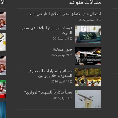
مقالات منوعة
الا
احتمال هش لاتفاق وقف إطلاق النار في إدلب
12 سبتمبر,2022
قبسات من نهج البلاغة في سفر
الموت
8 مارس,2016
صور منتخبة
19 نوفمبر,2025
خسائر بالمليارات للمصارف
السعودية خلال يومين
11 أكتوبر,2016
نصباً تذكارياً للشهيد “الزواري”
1 فبراير,2017