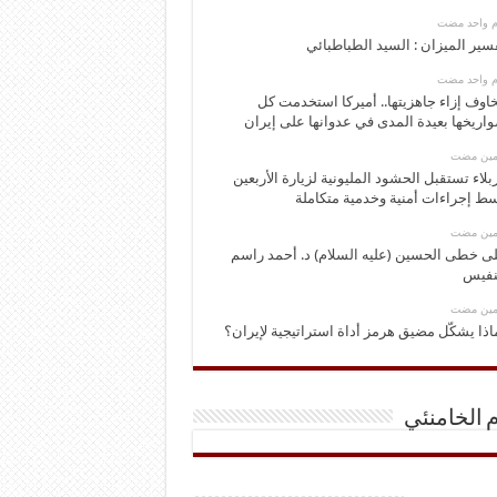
وم واحد مضت
سير الميزان : السيد الطباطبائي
وم واحد مضت
اوف إزاء جاهزيتها.. أميركا استخدمت كل
اريخها بعيدة المدى في عدوانها على إيران
ومين مضت
بلاء تستقبل الحشود المليونية لزيارة الأربعين
ط إجراءات أمنية وخدمية متكاملة
ومين مضت
ى خطى الحسين (عليه السلام) د. أحمد راسم
نفيس
ومين مضت
اذا يشكّل مضيق هرمز أداة استراتيجية لإيران؟
م الخامنئي